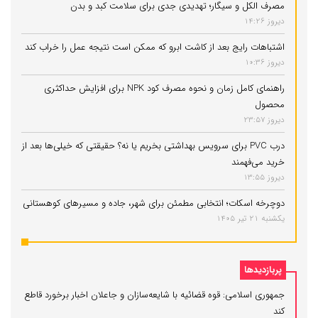
مصرف الکل و سیگار؛ تهدیدی جدی برای سلامت کبد و بدن
دیروز 14:26
اشتباهات رایج بعد از کاشت ابرو که ممکن است نتیجه عمل را خراب کند
دیروز 10:36
راهنمای کامل زمان و نحوه مصرف کود NPK برای افزایش حداکثری
محصول
دیروز 23:57
درب PVC برای سرویس بهداشتی بخریم یا نه؟ حقیقتی که خیلی‌ها بعد از
خرید می‌فهمند
دیروز 13:55
دوچرخه اسکات؛ انتخابی مطمئن برای شهر، جاده و مسیرهای کوهستانی
یکشنبه 21 تیر 1405
پربازدیدها
جمهوری اسلامی: قوه قضائیه با شایعه‌سازان و جاعلان اخبار برخورد قاطع
کند