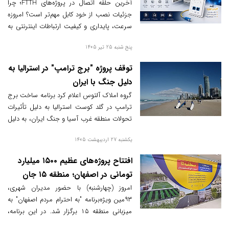
مهم‌تر است؟
آخرین حلقه اتصال در پروژه‌های FTTH؛ چرا
جزئیات نصب از خود کابل مهم‌تر است؟ امروزه
سرعت، پایداری و کیفیت ارتباطات اینترنتی به
یکی از مهم‌ترین نیازهای کاربران خانگی،
پنج شنبه 25 تیر 1405
سازمان‌ها و کسب‌وکارها تبدیل شده است. با
گسترش فناوری FTTH (Fiber To The Home)،
توقف پروژه "برج ترامپ" در استرالیا به
زیرساخت‌های ارتباطی وارد مرحله‌ای شده‌اند
دلیل جنگ با ایران
گروه املاک آلتوس اعلام کرد برنامه ساخت برج
ترامپ در گلد کوست استرالیا به دلیل تأثیرات
تحولات منطقه غرب آسیا و جنگ ایران، به دلیل
کاهش استقبال و محبوبیت عمومی، لغو شده
یکشنبه 27 اردیبهشت 1405
است.
افتتاح پروژه‌های عظیم ۱۵۰۰ میلیارد
تومانی در اصفهان؛ منطقه ۱۵ جان
دوباره گرفت
امروز (چهارشنبه) با حضور مدیران شهری،
۹۳مین ویژه‌برنامه "به احترام مردم اصفهان" به
میزبانی منطقه ۱۵ برگزار شد. در این برنامه،
پروژه‌های مهمی از جمله فرهنگسرای بانوان،