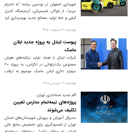
را نوسازی می‌کند
شهرداری اصفهان در نودمین برنامه "به احترام
مردم"، از ناوگان لجستیکی، آزمایشگاه کنترل
کیفی و خط تولید مصالح جدید بهره‌برداری کرد
تا کیفیت معابر شهری را پس از سال‌ها ارتقا
چهارشنبه 2 اردیبهشت 1405
دهند.
پیوست اینتل به پروژه جدید ایلان
ماسک
شرکت اینتل با هدف تولید تراشه‌های هوش
مصنوعی یک‌تراواتی در تگزاس، به پروژه ۲۰
میلیارد دلاری ایلان ماسک موسوم به ترافب
(TeraFab) پیوست تا فرآیند طراحی، ساخت و
چهارشنبه 19 فروردین 1405
استقرار تراشه‌ها را به‌صورت یکپارچه عملیاتی
کند.
گام جدید استانداری تهران:
پروژه‌های نیمه‌تمام مدارس تعیین
تکلیف می‌شوند
مدیرکل آموزش و پرورش شهرستان‌های استان
تهران از تصمیم‌گیری برای تخصیص منابع مالی
استان به منظور تکمیل پروژه‌های نیمه‌تمام