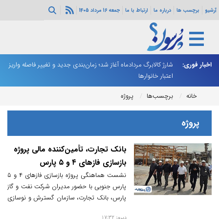
آرشیو
برچسب ها
درباره ما
ارتباط با ما
جمعه 16 مرداد 1405
ه هرمز ادامه
اخبار فوری:
شارژ کالابرگ مردادماه آغاز شد؛ زمان‌بندی جدید و تغییر فاصله واریز
ان
اعتبار خانوارها
ا
خانه
برچسب‌ها
پروژه
پروژه
بانک تجارت، تأمین‌کننده مالی پروژه
بازسازی فازهای ۴ و ۵ پارس
جنوبی+فیلم
نشست هماهنگی پروژه بازسازی فازهای ۴ و ۵
پارس جنوبی با حضور مدیران شرکت نفت و گاز
پارس، بانک تجارت، سازمان گسترش و نوسازی
صنایع ایران و اعضای کنسرسیوم در عسلویه
دیروز 17:32