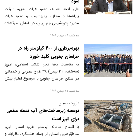
شود
علی اصغر علامه، عضو هیات مدیره شرکت
پایانه‌ها و مخازن پتروشیمی و عضو هیات
مدیره پتروشیمی جم پیلن، در نامه‌ای سرگشاده
به استاندار فارس، نسبت به تعلل ۱۶ ساله در
سه شنبه 28 بهمن 1404
احداث باند دوم محور مواصلاتی جم به فیروزآباد
هشدار داد و خواستار اولویت‌بندی این پروژه به
بهره‌برداری از ۴۰۰ کیلومتر راه در
عنوان یک مطالبه ملی شد.
خراسان جنوبی کلید خورد
به مناسبت دهه فجر انقلاب اسلامی، امروز
(سه‌شنبه، ۲۱ بهمن) ۳۸ طرح عمرانی و خدماتی
در استان خراسان جنوبی با مجموع اعتبار بیش
از هفت هزار و ۶۸۵ میلیارد تومان افتتاح شد؛
سه شنبه 21 بهمن 1404
طرح‌هایی که از حوزه راه‌سازی و مسکن تا
انرژی و زیرساخت شهری را دربر گرفته و نماد
داوود نجفیان:
جهش توسعه در شرق کشور محسوب می‌شود.
توسعه زیرساخت‌های آب نقطه عطفی
برای البرز است
با افتتاح سامانه آبرسانی غرب استان البرز،
مناطق غربی استان از جمله هشتگرد، نظرآباد و