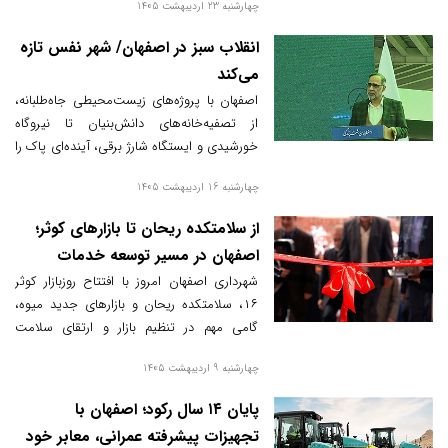
چهارشنبه 23 اردیبهشت 1405
پارکینگ طبقاتی و مجموعه ورزشی روباز، با
سرمایه‌ای بالغ بر ۱۶۰۰ میلیارد تومان به
انقلاب سبز در اصفهان/ شهر نفس تازه
بهره‌برداری رسیدند.
می‌کند
اصفهان با پروژه‌های زیست‌محیطی جاه‌طلبانه،
از تصفیه‌خانه‌های دانش‌بنیان تا نیروگاه
خورشیدی و ایستگاه شارژ برقی، آینده‌ای پاک را
رقم می‌زند.
چهارشنبه 16 اردیبهشت 1405
از سلامتکده ریحان تا بازارهای کوثر؛
اصفهان در مسیر توسعه خدمات
شهری نوین
شهرداری اصفهان امروز با افتتاح روزبازار کوثر
۱۶، سلامتکده ریحان و بازارهای جدید میوه،
گامی مهم در تنظیم بازار و ارتقای سلامت
شهروندان برداشت.
چهارشنبه 9 اردیبهشت 1405
پایان ۱۴ سال رکود؛ اصفهان با
تجهیزات پیشرفته عمرانی، معابر خود