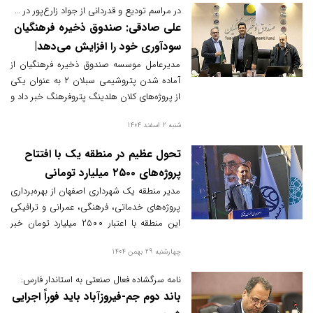
تأکید شود.
در مراسم تودیع و قدردانی از جواد زارع‌پور در هلدینگ پتروفرهنگ مطرح شد:
علی صادقی: صندوق ذخیره فرهنگیان
سودآوری خود را افزایش می‌دهد|
پتروشیمی سبلان ۲ به‌زودی تولید را
مدیرعامل موسسه صندوق ذخیره فرهنگیان از
آماده شدن پتروشیمی سبلان ۲ به عنوان یکی
آغاز می‌کند
از پروژه‌های کلان هلدینگ پتروفرهنگ خبر داد و
تأکید کرد که این پروژه نقش مهمی در افزایش
شنبه 2 اسفند 1404
سودآوری و تقویت بنیه اقتصادی موسسه
خواهد داشت.
تحول عظیم در منطقه یک با افتتاح
پروژه‌های ۲۵۰۰ میلیارد تومانی
مدیر منطقه یک شهرداری اصفهان از بهره‌برداری
پروژه‌های خدماتی، فرهنگی، عمرانی و ترافیکی
این منطقه با اعتبار ۲۵۰۰ میلیارد تومان خبر
داد.
چهارشنبه 29 بهمن 1404
نامه سرگشاده فعال صنعتی به استاندار فارس:
باند دوم جم-فیروزآباد باید فوراً اجرایی