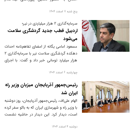
آموزشی خبر داد و این اقدام را نتیجه هم‌افزایی
پنج شنبه 7 اسفند 1404
سه‌جانبه دستگاه‌های اجرایی و گامی مؤثر در
مسیر توسعه عدالت آموزشی عنوان کرد.
سرمایه‌گذاری ۲ هزار میلیاردی در نیر؛
اردبیل قطب جدید گردشگری سلامت
می‌شود
مسعود امامی یگانه از امضای تفاهم‌نامه احداث
دهکده گردشگری سلامت نیر با سرمایه‌گذاری ۲
هزار میلیارد تومانی خبر داد و گفت: با اجرای
این پروژه، شهرستان نیر به یکی از مقاصد مهم
چهارشنبه 6 اسفند 1404
گردشگری سلامت کشور تبدیل خواهد شد و
نقش مؤثری در رونق اقتصادی منطقه ایفا
رئیس‌جمهور آذربایجان میزبان وزیر راه
می‌کند.
ایران شد
الهام علی‌اف، رئیس‌جمهور آذربایجان، روز دوشنبه
با وزیر راه و شهرسازی ایران که به باکو سفر کرده
است، دیدار کرد. این دیدار در حاشیه نشست
کمیسیون مشترک همکاری‌های اقتصادی دو
دوشنبه 4 اسفند 1404
کشور برگزار شد تا بر توسعه پروژه‌های دوجانبه