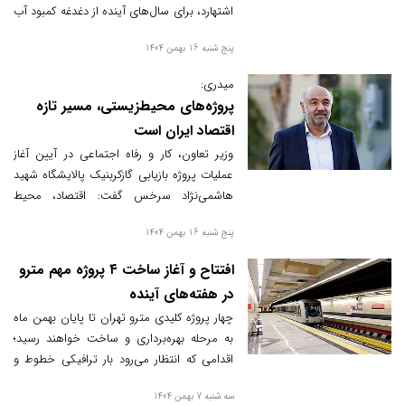
اشتهارد، برای سال‌های آینده از دغدغه کمبود آب
شرب و صنعتی رهایی یافتند. این پروژه، با
پنج شنبه 16 بهمن 1404
تخصیص ۵۵ میلیون مترمکعب آب جدید و
هزینه ۱۲۰۰ میلیارد تومانی، زیرساخت پایدار
میدری:
آبی برای بیش از یک‌میلیون و ۳۰۰ هزار نفر
پروژه‌های محیط‌زیستی، مسیر تازه
فراهم می‌کند.
اقتصاد ایران است
وزیر تعاون، کار و رفاه اجتماعی در آیین آغاز
عملیات پروژه بازیابی گازکربنیک پالایشگاه شهید
هاشمی‌نژاد سرخس گفت: اقتصاد، محیط
زیست و مسئولیت‌های اجتماعی سه ضلع
پنج شنبه 16 بهمن 1404
سیاست‌های کلیدی دولت هستند؛ اصلاح
الگوهای مصرف انرژی می‌تواند همزمان آلودگی
افتتاح و آغاز ساخت ۴ پروژه مهم مترو
را کاهش دهد و زمینه اشتغال‌زایی را فراهم کند.
در هفته‌های آینده
چهار پروژه کلیدی مترو تهران تا پایان بهمن ماه
به مرحله بهره‌برداری و ساخت خواهند رسید؛
اقدامی که انتظار می‌رود بار ترافیکی خطوط و
پایانه‌ها را کاهش دهد و توسعه شبکه ریلی
سه شنبه 7 بهمن 1404
پایتخت را سرعت بخشد.