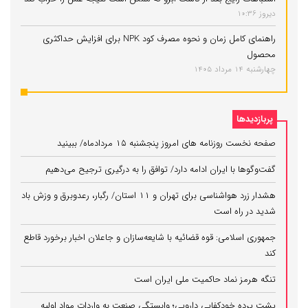
دیروز 10:36
راهنمای کامل زمان و نحوه مصرف کود NPK برای افزایش حداکثری
محصول
چهارشنبه 14 مرداد 1405
پربازدیدها
صفحه نخست روزنامه های امروز پنجشنبه ۱۵ مردادماه/ ببینید
گفت‌وگوها با ایران ادامه دارد/ توافق را به درگیری ترجیح می‌دهیم
هشدار زرد هواشناسی برای تهران و ۱۱ استان/ رگبار، رعدوبرق و وزش باد
شدید در راه است
جمهوری اسلامی: قوه قضائیه با شایعه‌سازان و جاعلان اخبار برخورد قاطع
کند
تنگه هرمز نماد حاکمیت ملی ایران است
پشت پرده خودکفایی دارویی؛ وابستگی صنعت به واردات مواد اولیه