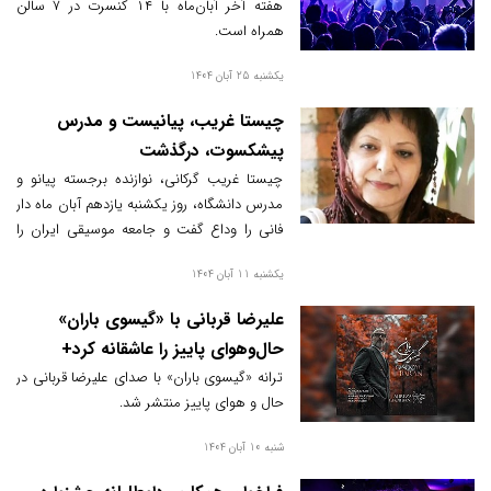
هفته آخر آبان‌ماه با ۱۴ کنسرت در ۷ سالن
همراه است.
یکشنبه 25 آبان 1404
چیستا غریب، پیانیست و مدرس
پیشکسوت، درگذشت
چیستا غریب گرکانی، نوازنده برجسته پیانو و
مدرس دانشگاه، روز یکشنبه یازدهم آبان ماه دار
فانی را وداع گفت و جامعه موسیقی ایران را
داغدار کرد.
یکشنبه 11 آبان 1404
علیرضا قربانی با «گیسوی باران»
حال‌و‌هوای پاییز را عاشقانه کرد+
بشنوید
ترانه «گیسوی باران» با صدای علیرضا قربانی در
حال و هوای پاییز منتشر شد.
شنبه 10 آبان 1404