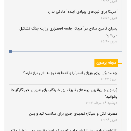
دیروز 16:26
آمریکا برای نبردهای پهپادی آینده آمادگی ندارد
دیروز 15:50
بحران تأمین سلاح در آمریکا؛ جلسه اضطراری وزارت جنگ تشکیل
می‌شود
دیروز 15:40
مجله پرسون
چه مدارکی برای ویزای استرالیا و کانادا به ترجمه ناتی نیاز دارند؟
دیروز 16:42
پُرسون و زیباترین پیام‌های تبریک روز خبرنگار برای عزیزان خبرنگار"اینجا
بخوانید"
دوشنبه 16 مرداد 1402
مصرف الکل و سیگار؛ تهدیدی جدی برای سلامت کبد و بدن
دیروز 14:26
اشتباهات رایج بعد از کاشت ابرو که ممکن است نتیجه عمل را خراب کند