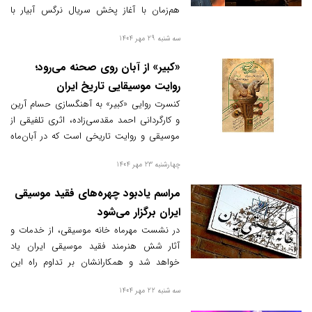
هم‌زمان با آغاز پخش سریال نرگس آبیار با
همین عنوان، بار دیگر توجه مخاطبان موسیقی
سه شنبه 29 مهر 1404
و تصویر را به هم پیوند زد.
«کبیر» از آبان روی صحنه می‌رود؛
روایت موسیقایی تاریخ ایران
کنسرت روایی «کبیر» به آهنگسازی حسام آرین
و کارگردانی احمد مقدسی‌زاده، اثری تلفیقی از
موسیقی و روایت تاریخی است که در آبان‌ماه
روی صحنه می‌رود.
چهارشنبه 23 مهر 1404
مراسم یادبود چهره‌های فقید موسیقی
ایران برگزار می‌شود
در نشست مهرماه خانه موسیقی، از خدمات و
آثار شش هنرمند فقید موسیقی ایران یاد
خواهد شد و همکارانشان بر تداوم راه این
بزرگان تأکید می‌کنند.
سه شنبه 22 مهر 1404