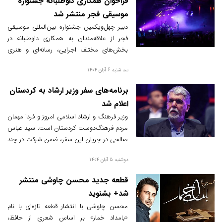
فراخوان همکاری داوطلبانه جشنواره
موسیقی فجر منتشر شد
دبیر چهل‌ویکمین جشنواره بین‌المللی موسیقی
فجر از علاقه‌مندان به همکاری داوطلبانه در
بخش‌های مختلف اجرایی، رسانه‌ای و هنری
این رویداد دعوت کرد.
سه شنبه 6 آبان 1404
برنامه‌های سفر وزیر ارشاد به کردستان
اعلام شد
وزیر فرهنگ و ارشاد اسلامی امروز و فردا مهمان
مردم فرهنگ‌دوست کردستان است. سید عباس
صالحی در جریان این سفر، ضمن شرکت در چند
رویداد فرهنگی و هنری، از پروژه‌های مهم
دوشنبه 5 آبان 1404
فرهنگی استان بازدید می‌کند و با هنرمندان و
خانواده شهدا دیدار خواهد داشت.
قطعه جدید محسن چاوشی منتشر
شد+ بشنوید
محسن چاوشی با انتشار قطعه تازه‌ای با نام
«بامداد خمار» بر اساس شعری از حافظ،