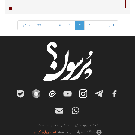
قبلی
1
2
3
4
5
...
77
بعدی
کلیه حقوق مادی و معنوی محفوظ است.
1399 | طراحی و توسعه:
آما ویرای کیان