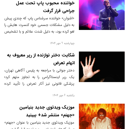
خواننده محبوب پاپ تحت عمل
جراحی قرار گرفت
«اشوان» خواننده سرشناس پاپ که چندی پیش
به دلیل مشکلات جسمی خود کنسرت هایش را
لغو‌ کرده بود، به دلیل شدت علائم و با تشخیص
تیم پزشکی متخصص مورد عملکرد جراحی قرار
چهارشنبه 9 مهر 1404
گرفت.
شکایت دختر نوازنده از رپر معروف به
اتهام تعرض
دختر جوانی با مراجعه به پلیس آگاهی تهران،
یک رپر اینستاگرامی را به تجاوز متهم کرد؛
پزشکی قانونی نیز آثار تعرض را تأیید کرده
است.
یکشنبه 6 مهر 1404
موزیک ویدئوی جدید بنیامین
«جهنم» منتشر شد+ ببینید
موزیک ویدئوی جدید بنیامین با عنوان «جهنم»