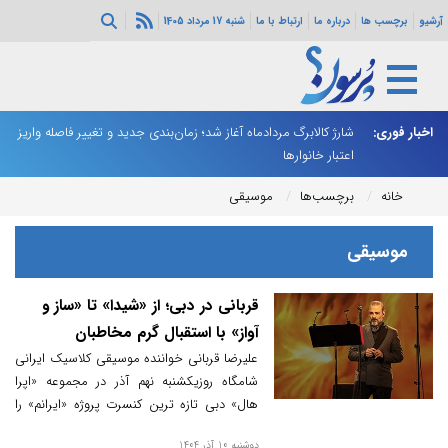
آرشیو
برچسب ها
درباره ما
ارتباط با ما
شنبه 17 مرداد 1405
ه هرمز ادامه
اخبار فوری:
شارژ کالابرگ مردادماه آغاز شد؛ زمان‌بندی جدید و تغییر فاصله واریز
ان
اعتبار خانوارها
ا
خانه
برچسب‌ها
موسیقی
موسیقی
قربانی در دبی؛ از «شیدا» تا «ساز و
آواز» با استقبال گرم مخاطبان
علیرضا قربانی خواننده موسیقی کلاسیک ایرانی
شامگاه روزیکشنبه نهم آذر در مجموعه «اپرا
هال» دبی تازه ترین کنسرت پروژه «ایرانم» را
پیش روی مخاطبان قرار داد.
دوشنبه 10 آذر 1404