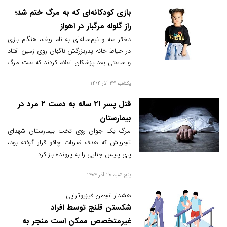
بازی کودکانه‌ای که به مرگ ختم شد؛
راز گلوله مرگبار در اهواز
دختر سه و نیم‌ساله‌ای به نام ریف، هنگام بازی
در حیاط خانه پدربزرگش ناگهان روی زمین افتاد
و ساعتی بعد پزشکان اعلام کردند که علت مرگ
او اصابت گلوله به قلبش بوده است.
یکشنبه 23 آذر 1404
قتل پسر ۲۱ ساله به دست ۲ مرد در
بیمارستان
مرگ یک جوان روی تخت بیمارستان شهدای
تجریش که هدف ضربات چاقو قرار گرفته بود،
پای پلیس جنایی را به پرونده باز کرد.
پنج شنبه 20 آذر 1404
هشدار انجمن فیزیوتراپی:
شکستن قلنج توسط افراد
غیرمتخصص ممکن است منجر به