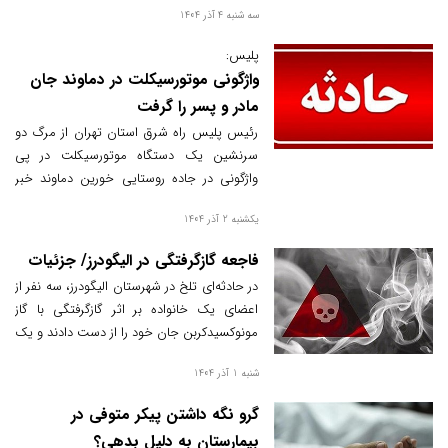
سه شنبه 4 آذر 1404
پلیس:
واژگونی موتورسیکلت در دماوند جان
مادر و پسر را گرفت
رئیس پلیس راه شرق استان تهران از مرگ دو
سرنشین یک دستگاه موتورسیکلت در پی
واژگونی در جاده روستایی خورین دماوند خبر
داد.
یکشنبه 2 آذر 1404
فاجعه گازگرفتگی در الیگودرز/ جزئیات
در حادثه‌ای تلخ در شهرستان الیگودرز، سه نفر از
اعضای یک خانواده بر اثر گازگرفتگی با گاز
مونوکسیدکربن جان خود را از دست دادند و یک
کودک دیگر نیز به‌صورت نیمه‌هوشیار به مراکز
شنبه 1 آذر 1404
درمانی منتقل شد. اورژانس لرستان نسبت به
خطر افزایش گازگرفتگی در فصل سرما هشدار
گرو نگه داشتن پیکر متوفی در
داده است.
بیمارستان به‌ دلیل بدهی؟