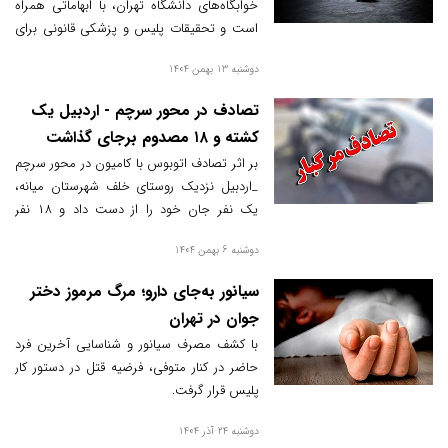
خوابگاه‌های دانشگاه تهران، با ابهاماتی همراه
است و تحقیقات پلیس و پزشکی قانونی برای
مشخص شدن علت دقیق ادامه دارد.
دوشنبه 13 بهمن 1404
تصادف در محور سرچم - اردبیل یک
کشته و ۱۸ مصدوم برجای گذاشت
بر اثر تصادف اتوبوس با کامیون در محور سرچم
_اردبیل نزدیک روستای خلف شهرستان میانه،
یک نفر جان خود را از دست داد و ۱۸ نفر
مصدوم شدند.
دوشنبه 6 بهمن 1404
سیانور به‌جای دارو؛ مرگ مرموز دختر
جوان در تهران
با کشف مصرف سیانور و شناسایی آخرین فرد
حاضر در کنار متوفی، فرضیه قتل در دستور کار
پلیس قرار گرفت.
دوشنبه 24 آذر 1404