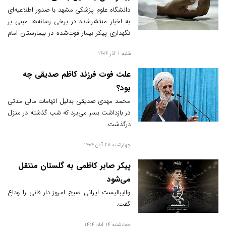
دانشگاه علوم پزشکی مشهد با صدور اطلاعیه‌ای
به اخبار منتشرشده در برخی رسانه‌ها مبنی بر
نگهداری پیکر بیمار فوت‌شده در بیمارستان امام
رضا (ع) به‌دلیل عدم تسویه‌حساب واکنش
شنبه 1 آذر 1404
نشان داد.
علت فوت فرزند کاظم صدیقی چه
بود؟
محمد مهدی صدیقی بدلیل اتهامات مالی مدتی
در بازداشت بسر می‌برد که شب گذشته در منزل
درگذشت.
چهارشنبه 28 آبان 1404
پیکر صابر کاظمی به گلستان منتقل
می‌شود
والیبالیست ایرانی صبح امروز دار فانی را وداع
گفت.
چهارشنبه 14 آبان 1404