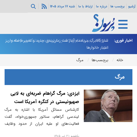
آرشیو
برچسب ها
درباره ما
ارتباط با ما
شنبه 17 مرداد 1405
اخبار فوری:
اسلام‌آباد: رایزنی‌ها برای کاهش تنش‌ها درباره تنگه هرمز ادامه
شارژ کالابرگ مردادماه آغاز شد؛ زمان‌بندی جدید و تغییر فاصله واریز
ان
دارد
اعتبار خانوارها
ا
خانه
برچسب‌ها
مرگ
مرگ
ایزدی: مرگ گراهام ضربه‌ای به لابی
صهیونیستی در کنگره آمریکا است
کارشناس مسائل آمریکا با اشاره به مرگ
لیندسی گراهام، سناتور جمهوری‌خواه، گفت
فعالیت‌های او علیه ایران از حدود وظایف
متعارف یک سناتور فراتر رفته بود و لابی
یکشنبه 21 تیر 1405