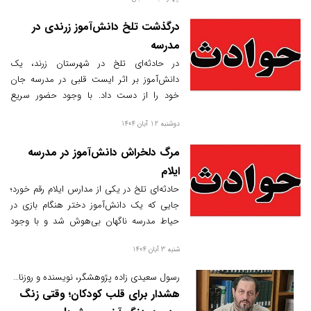
درگذشت تلخ دانش‌آموز زرندی در
مدرسه
در حادثه‌ای تلخ در شهرستان زرند، یک
دانش‌آموز بر اثر ایست قلبی در مدرسه جان
خود را از دست داد. با وجود حضور سریع
نیروهای اورژانس و انجام عملیات احیا، تلاش‌ها
دوشنبه 12 آبان 1404
برای بازگرداندن جان او بی‌نتیجه ماند.
مرگ دلخراش دانش‌آموز در مدرسه
ایلام
حادثه‌ای تلخ در یکی از مدارس ایلام رقم خورد؛
جایی که یک دانش‌آموز دختر هنگام بازی در
حیاط مدرسه ناگهان بی‌هوش شد و با وجود
تلاش‌های اورژانس و تیم پزشکی، جان خود را
شنبه 3 آبان 1404
از دست داد. آموزش و پرورش ایلام با انتشار
اطلاعیه‌ای، جزئیات و نحوه وقوع این حادثه را
رسول سعیدی زاده پژوهشگر، نویسنده و روزنامه نگار نوشت:
تشریح کرد.
هشدار برای قلب کودکان؛ وقتی زنگ