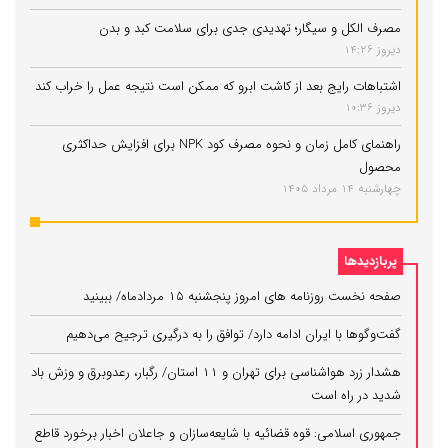
مصرف الکل و سیگار؛ تهدیدی جدی برای سلامت کبد و بدن
دیروز 14:26
اشتباهات رایج بعد از کاشت ابرو که ممکن است نتیجه عمل را خراب کند
دیروز 10:36
راهنمای کامل زمان و نحوه مصرف کود NPK برای افزایش حداکثری
محصول
چهارشنبه 14 مرداد 1405
پربازدیدها
صفحه نخست روزنامه های امروز پنجشنبه ۱۵ مردادماه/ ببینید
گفت‌وگوها با ایران ادامه دارد/ توافق را به درگیری ترجیح می‌دهیم
هشدار زرد هواشناسی برای تهران و ۱۱ استان/ رگبار، رعدوبرق و وزش باد
شدید در راه است
جمهوری اسلامی: قوه قضائیه با شایعه‌سازان و جاعلان اخبار برخورد قاطع