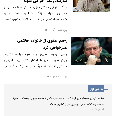
مدرسه، زنگ آخر می شود!
مرگ ناگهانی دانش‌آموزان بر اثر سکته قلبی در
مدارس ایران، زنگ خطری است برای
خانواده‌ها، نظام آموزشی و سلامت کشور؛ ضعف
در غربالگری قلبی، نبود آموزش کمک‌های اولیه و
پنج شنبه 1 آبان 1404
فشارهای روحی و جسمی کودکان، آنها را در
معرض خطر جدی قرار داده است.
رحیم صفوی از خانواده هاشمی
عذرخواهی کرد
یحیی رحیم صفوی در حاشیه مراسم تشییع
پیکر سردار علیرضا افشار گفته بود: امیدوار
هستیم که خداوند مرگ ما را هم یک مرگ خوب
قرار بدهد.
دوشنبه 28 مهر 1404
5 خبر اول
متهم کردن مسئولان ارشد نظام به خیانت و فساد، جایز نیست/ امروز
حفظ وحدت، اصولی‌ترین نیاز کشور است
امروز 00:07