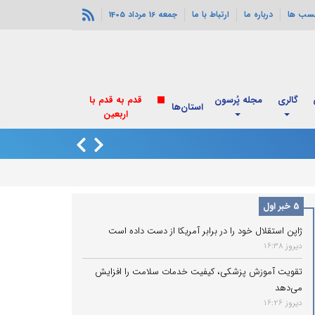
سب ها
درباره ما
ارتباط با ما
جمعه 16 مرداد 1405
گالری
مجله پُرسون
استان‌ها
روایت پزشکیان از
5 خبر اول
ژاپن استقلال خود را در برابر آمریکا از دست داده است
دیروز 16:38
تقویت آموزش پزشکی، کیفیت خدمات سلامت را افزایش
می‌دهد
دیروز 16:26