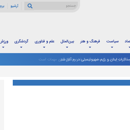
آرشیو
برچ
صاد
سیاست
فرهنگ و هنر
بین‌الملل
علم و فناوری
گردشگری
ورزش
ذاکرات لبنان و رژیم صهیونیستی در رم آغاز شد
ی خورموج ناشی از عملیات کنترل‌شده خنثی‌سازی مهمات است