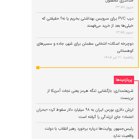
حداکثری محصول
دیروز 23:57
درب PVC برای سرویس بهداشتی بخریم یا نه؟ حقیقتی که
خیلی‌ها بعد از خرید می‌فهمند
دیروز 13:55
دوچرخه اسکات؛ انتخابی مطمئن برای شهر، جاده و مسیرهای
کوهستانی
یکشنبه 21 تیر 1405
پربازدیدها
شریعتمداری: بازگشایی تنگه هرمز یعنی نجات آمریکا از
بن‌بست
ارزش دلاری بورس ایران به ۹۸ میلیارد دلار سقوط کرد؛ «بحران
اعتماد» جای ارزندگی را گرفته است
رئیس‌جمهور: روایت‌ها درباره برخورد رهبر انقلاب با دولت
واقعیت ندارد