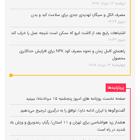
دوشنبه 16 مرداد 1402
مصرف الکل و سیگار؛ تهدیدی جدی برای سلامت کبد و بدن
دیروز 14:26
اشتباهات رایج بعد از کاشت ابرو که ممکن است نتیجه عمل را خراب کند
دیروز 10:36
راهنمای کامل زمان و نحوه مصرف کود NPK برای افزایش حداکثری
محصول
چهارشنبه 14 مرداد 1405
پربازدیدها
صفحه نخست روزنامه های امروز پنجشنبه ۱۵ مردادماه/ ببینید
گفت‌وگوها با ایران ادامه دارد/ توافق را به درگیری ترجیح می‌دهیم
هشدار زرد هواشناسی برای تهران و ۱۱ استان/ رگبار، رعدوبرق و وزش باد
شدید در راه است