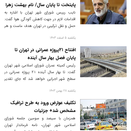
پایتخت تا پایان سال/ نام بهشت زهرا
تغییر نمی‌کند
نایب رییس شورای شهر تهران با اشاره به
اقدامات لازم در جهت کاهش آلودگی هوا گفت:
حمل و نقل ترکیبی در تهران هدف ماست و هر
فرد تهرانی باید در کمترین مدت به یکی از
یکشنبه 5 اسفند 1403
ناوگان حمل و نقلی برسد و بر این اساس
می‌توانیم یک محدودیت جدی برای خودروهای
افتتاح ۲۱پروژه عمرانی در تهران تا
شخصی ایجاد کنیم.
پایان فصل بهار سال آینده
رئیس کمیته عمران شورای اسلامی شهر تهران
گفت: تا بهار سال آینده ۲۱ پروژه عمرانی در
سطح شهر اجرایی خواهد شد که جای تقدیر
دارد.
یکشنبه 28 بهمن 1403
تکلیف عوارض ورود به طرح ترافیک
مشخص شد+ جزئیات
همزمان با سیصد و سومین جلسه شورای
اسلامی شهر تهران، نامه فرماندار تهران