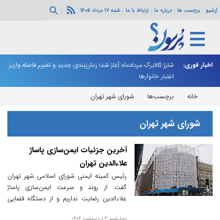
آرشیو
برچسب ها
درباره ما
ارتباط با ما
شنبه 17 مرداد 1405
ه هرمز ادامه
اخبار فوری:
شارژ کالابرگ مردادماه آغاز شد؛ زمان‌بندی جدید و تغییر فاصله واریز
ان
اعتبار خانوارها
ا
خانه
برچسب‌ها
شورای شهر تهران
شورای شهر تهران
آخرین جزئیات ایمن‌سازی پاساژ
علاءالدین تهران
رئیس کمیته ایمنی شورای اسلامی شهر تهران
گفت: از روند و سرعت ایمن‌سازی پاساژ
علاءالدین رضایت نداریم و از دستگاه قضایی
می‌خواهیم در این زمینه جدی‌تر ورود کند.
چهارشنبه 3 اردیبهشت 1404