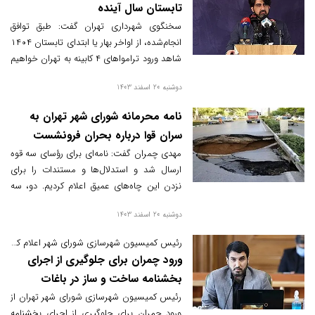
تابستان سال آینده
سخنگوی شهرداری تهران گفت: طبق توافق
انجام‌شده، از اواخر بهار یا ابتدای تابستان ۱۴۰۴
شاهد ورود ترامواهای ۴ کابینه به تهران خواهیم
بود و روند قانونی اجرای آن نیز طبق مصوبات
دوشنبه 20 اسفند 1403
شورای ترافیک پیش خواهد رفت.
نامه محرمانه شورای شهر تهران به
سران قوا درباره بحران فرونشست
مهدی چمران گفت: نامه‌ای برای رؤسای سه قوه
ارسال شد و استدلال‌ها و مستندات را برای
نزدن این چاه‌های عمیق اعلام کردیم. دو، سه
سال دیگر که منابع تمام می‌شود، می‌خواهند
دوشنبه 20 اسفند 1403
چه کار کنند؟ فرونشست ها هم وجود دارد. به
همین دلیل صلاح نمی‌دانیم که این چاه‌ها حفر
رئیس کمیسیون شهرسازی شورای شهر اعلام کرد؛
شود.
ورود چمران برای جلوگیری از اجرای
بخشنامه ساخت و ساز در باغات
رئیس کمیسیون شهرسازی شورای شهر تهران از
ورود چمران برای جلوگیری از اجرای بخشنامه