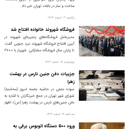
ساخت و ساز در باغات تهران خبر داد.
یکشنبه 19 اسفند 1403
فروشگاه شهروند خانواده افتتاح شد
مدیرعامل فروشگاه‌های زنجیره‌‌ای شهروند در
آیین افتتاح فروشگاه شهروند نبرد جنوبی گفت:
تا پایان سال فروشگاه مشارکتی شهریار با ۲۷۰۰
متر مربع در شهر شهریار و مرکز تامین و توزیع
چهارشنبه 15 اسفند 1403
عمده کالا به وسعت ۶۰۰۰ متر در منطقه
تهرانسر افتتاح خواهد شد.
جزییات دفن جنین نارس در بهشت
زهرا
سوده نجفی در حاشیه جلسه امروز (سه‌شنبه)
شورای شهر تهران در جمع خبرنگاران با اشاره به
دفن جنین‌های نارس در بهشت زهرا (س)، اظهار
کرد: جنینی که روح ندارند، برای دفن بهداشتی
سه شنبه 14 اسفند 1403
توسط سازمان پسماند شهرداری تهران منتقل
می‌شود.
ورود ۵۰۰ دستگاه اتوبوس برقی به