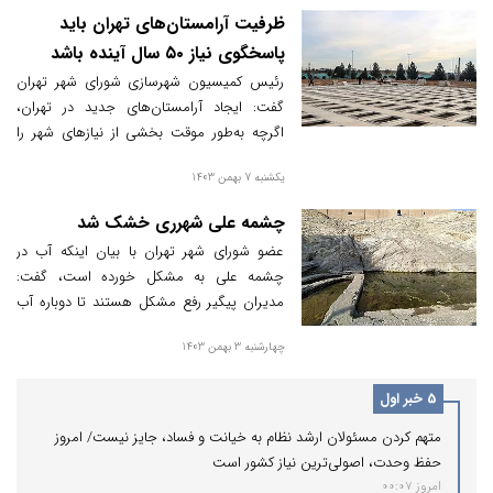
ظرفیت آرامستان‌های تهران باید
پاسخگوی نیاز ۵۰ سال آینده باشد
رئیس کمیسیون شهرسازی شورای شهر تهران
گفت: ایجاد آرامستان‌های جدید در تهران،
اگرچه به‌طور موقت بخشی از نیازهای شهر را
برطرف می‌کند، اما لازم است برای این موضوع
یکشنبه 7 بهمن 1403
یک چشم‌انداز ۵۰ ساله با پیش‌بینی دقیق میزان
جمعیت و نرخ مرگ‌ومیر تدوین شود.
چشمه علی شهرری خشک شد
عضو شورای شهر تهران با بیان اینکه آب در
چشمه علی به مشکل خورده است، گفت:
مدیران پیگیر رفع مشکل هستند تا دوباره آب
به این چشمه برگردد.
چهارشنبه 3 بهمن 1403
5 خبر اول
متهم کردن مسئولان ارشد نظام به خیانت و فساد، جایز نیست/ امروز
حفظ وحدت، اصولی‌ترین نیاز کشور است
امروز 00:07