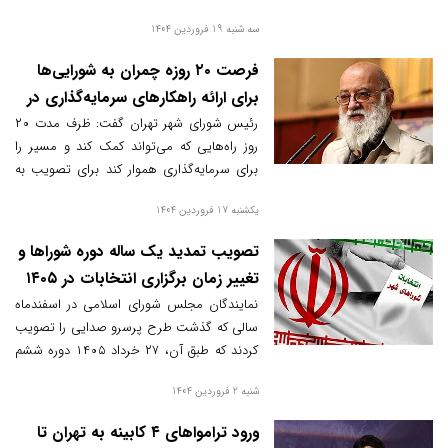
سه شنبه 19 فروردین 1404
فرصت ۲۰ روزه چمران به شورایی‌ها
برای ارائه راهکارهای سرمایه‌گذاری در
پایتخت
رئیس شورای شهر تهران گفت: ظرف مدت ۲۰
روز راه‌هایی که می‌تواند کمک کند و مسیر را
برای سرمایه‌گذاری هموار کند برای تصویب به
شورا ارائه می‌دهیم تا به مرحله اجرا برسد.
یکشنبه 17 فروردین 1404
تصویب تمدید یک ساله دوره شوراها و
تغییر زمان برگزاری انتخابات در ۱۴۰۵
نمایندگان مجلس شورای اسلامی در اسفندماه
سالی که گذشت طرح پرسرو صدایی را تصویب
کردند که طبق آن، ۲۷ خرداد ۱۴۰۵ دوره ششم
شوراهای اسلامی شهر و روستا پایان می‌یابد و
شنبه 2 فروردین 1404
دوره هفتم شوراها آغاز خواهد شد و در طول
این مدت حضور شهرداران و دهیاران در
ورود ترامواهای ۴ کابینه به تهران تا
شهرداری ها و دهیاری ها نیز تمدید می شود.