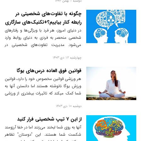
دوشنبه 1 بهمن 1403
چگونه با تفاوت‌های شخصیتی در
رابطه کنار بیاییم؟+تکنیک‌های سازگاری
با تفاوت‌های فردی
در دنیای امروز، هر فرد با ویژگی‌ها و رفتارهای
شخصی منحصر به فردی به دنیای روابط وارد
می‌شود. مدیریت تفاوت‌های شخصیتی در
روابط به معنای یادگیری نحوه سازگاری و احترام
چهارشنبه 12 دی 1403
به تفاوت‌ها برای ایجاد رابطه‌ای سالم و پایدار
است. در این مقاله، به بررسی راهکارهای موثر
قوانین فوق العاده درس‌های یوگا
در این زمینه خواهیم پرداخت. هدف ما کمک به
هر ورزشی قوانین مخصوص خود را دارد، قوانین
افراد برای تقویت ارتباطات و بهبود کیفیت روابط
ورزش یوگا نانوشته هستند اما دانستن آنها به
در کنار تفاوت‌های شخصیتی است.
شما کمک میکند که تاثیرات بیشتری از ورزشی
که انجام میدهید بگیرید.
دوشنبه 10 دی 1403
از این ۷ تیپ شخصیتی فرار کنید
آنها به روی شما لبخند می‌زنند اما در خفا آرزومند
شکست شما هستند. این "دوستان" تظاهر