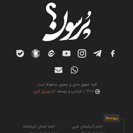
کلیه حقوق مادی و معنوی محفوظ است.
1399 | طراحی و توسعه:
آما ویرای کیان
پیوندها
- اخبار آذربایجان غربی
- اخبار استان کرمانشاه