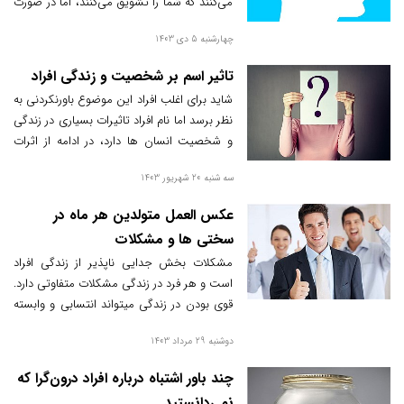
می‌کنند که شما را تشویق می‌کنند، اما در صورت
امکان به طور ماهرانه شما را خراب خواهند کرد.
چهارشنبه 5 دی 1403
دوست واقعی، شما را بالا می‌برد. دوست جعلی‌
شما را پایین می‌آورد - دومی را کنار بگذارید!
تاثیر اسم بر شخصیت و زندگی افراد
شاید برای اغلب افراد این موضوع باورنکردنی به
نظر برسد اما نام افراد تاثیرات بسیاری در زندگی
و شخصیت انسان ها دارد، در ادامه از اثرات
اسم بر روی شخصیت مطلع خواهید شد.
سه شنبه 20 شهریور 1403
عکس العمل متولدین هر ماه در
سختی ها و مشکلات
مشکلات بخش جدایی ناپذیر از زندگی افراد
است و هر فرد در زندگی مشکلات متفاوتی دارد.
قوی بودن در زندگی میتواند انتسابی و وابسته
به ماه تولد افراد باشد.
دوشنبه 29 مرداد 1403
چند باور اشتباه درباره افراد درون‌گرا که
نمی‌دانستید