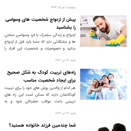
خطوط روی دستان شما می تواند افشاگری
دوشنبه 8 مرداد 1403
های جالبی در مورد ترجیحات و ارزش های شما
در یک رابطه عاشقانه ارائه دهد.
پیش از ازدواج شخصیت های وسواسی
را بشناسید
ازدواج و زندگی مشترک با فرد وسواسی سختی
ها و مشکلاتی دارد که حتما باید قبل از ازدواج
بدانید و خصوصیات و شخصیت این افراد را
کاملا بشناسید.
شنبه 30 تیر 1403
راه‌های تربیت کودک به شکل صحیح
برای ایجاد شخصیت مناسب
هر کدام از والدین روش های خود را برای تربیت
کودکانشان دارند که ممکن است این راه های
تربیتی باعث عواقب خطرناکی شود و به
فرزندان آسیب برساند.
شنبه 30 تیر 1403
شما چندمین فرزند خانواده هستید؟