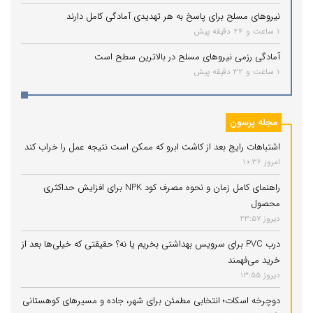
نیروهای مسلح برای پاسخ به هر تهدیدی آمادگی کامل دارند
1 ساعت و 24 دقیقه پیش
آمادگی رزمی نیروهای مسلح در بالاترین سطح است
1 ساعت و 32 دقیقه پیش
مجله پرسون
اشتباهات رایج بعد از کاشت ابرو که ممکن است نتیجه عمل را خراب کند
امروز 10:36
راهنمای کامل زمان و نحوه مصرف کود NPK برای افزایش حداکثری
محصول
دیروز 23:57
درب PVC برای سرویس بهداشتی بخریم یا نه؟ حقیقتی که خیلی‌ها بعد از
خرید می‌فهمند
دیروز 13:55
دوچرخه اسکات؛ انتخابی مطمئن برای شهر، جاده و مسیرهای کوهستانی