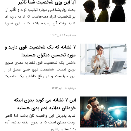
آیا این روی شخصیت شما تاثیر
می‌گذارد؟
بحث روان‌شناختی درباره ترتیب تولد و تأثیر آن
بر شخصیت افراد دهه‌هاست که ادامه دارد، اما
شاید وقت آن رسیده باشد که با این نظریه
محبوب خداحافظی کنیم.
سه شنبه 19 تیر 1403
۷ نشانه که یک شخصیت قوی دارید و
مورد تحسین دیگران هستید!
داشتن یک شخصیت قوی فقط به معنای صریح
بودن نیست. شخصیت قوی خیلی عمیق تر از
این حرفاست و در واقع داشتن یک خاصیت
مغناطیسی است که دیگران به آن جذب می
دوشنبه 18 تیر 1403
شوند، نوعی کاریزما که بدون تلاش تحت تاثیر
قرار می دهد، و یک اعتماد به نفس درونی که به
این ۷ نشانه می گوید بدون اینکه
بیرون تابش می کند.
خودتان بدانید آدم بدی هستید
شاید پذیرش این واقعیت تلخ باشد، اما گاهی
اوقات ممکن است که ما بدون اینکه بدانیم، آدم
بد داستان باشیم.