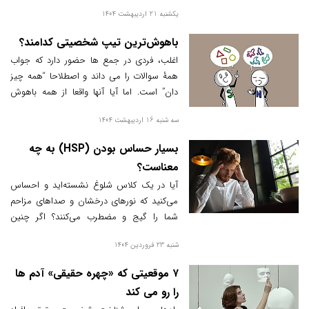
دیگران باشد.
یکشنبه 21 اردیبهشت 1404
باهوش‌‌ترین تیپ شخصیتی کدامند؟
اغلب، فردی در جمع ها حضور دارد که جواب
همۀ سوالات را می داند و اصطلاحا “همه چیز
دان” است. اما آیا آنها واقعا از همه باهوش
ترند؟ بسیار اهل مطالعه هستند؟ یا مادرزادی
سه شنبه 16 اردیبهشت 1404
این ویژگی را دارند؟
بسیار حساس بودن (HSP) به چه
معناست؟
آیا در یک کلاس شلوغ نشسته‌اید و احساس
می‌کنید که نورهای درخشان و صداهای مزاحم
شما را گیج و مضطرب می‌کنند؟ اگر چنین
شرایطی آشنا به نظر می‌رسد، ممکن است شما
شنبه 23 فروردین 1404
فردی با حساسیت بالا باشید. افرادی که دارای
شخصیت اچ‌اس‌پی (HSP) هستند، به طور
۷ موقعیتی که «چهره حقیقی» آدم‌ ها
عمیق‌تری احساسات و محرک‌های محیط را
را رو می‌ کند
تجربه می‌کنند.