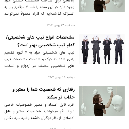
راه‌هایی برای شناخت شخصیت حقیقی افراد
وجود دارد. در این مقاله با شما ۷ موقعیتی را به
اشتراک گذاشته‌ایم که افراد معمولاً نمی‌توانند
تظاهر کنند و شخصیت حقیقی‌شان را رو
سه شنبه 23 بهمن 1403
می‌کنند.
مشخصات انواع تیپ های شخصیتی/
کدام تیپ شخصیتی بهتر است؟
تیپ های شخصیتی افراد به 4 گروه تقسیم
بندی شده اند درک و شناخت مشخصات تیپ
های شخصیتی مختلف در ازدواج و انتخاب
شغل مناسب تاثیر مثبتی دارد.
دوشنبه 15 بهمن 1403
رفتاری که شخصیت شما را معتبر و
جذاب تر میکند
افراد قابل اعتماد و معتبر خصوصیات خاصی
دارند. اگر میخواهید شخصیت معتبر و قابل
اعتمادی از نظر دیگران داشته باشید باید نکاتی
را در عادات روزمره رعایت کنید.