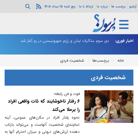
آرشیو
برچسب ها
درباره ما
ارتباط با ما
پنج شنبه 15 مرداد 1405
ثی‌سازی مهمات
اخبار فوری:
دور سوم مذاکرات لبنان و رژیم صهیونیستی در رم آغاز شد
ر
خانه
برچسب‌ها
شخصیت فردی
شخصیت فردی
فوت و فن رابطه؛
۶ رفتار ناخوشایند که ذات واقعی افراد
را برملا می‌کند
نحوه رفتار افراد در مکان‌های عمومی، آینه
تمام‌نمای شخصیت آنهاست و می‌تواند بازتاب
دهنده ارزش‌های درونی و میزان احترام آنها به