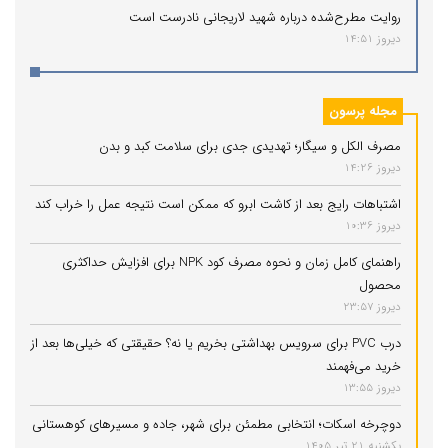
روایت مطرح‌شده درباره شهید لاریجانی نادرست است
دیروز 14:51
مجله پرسون
مصرف الکل و سیگار؛ تهدیدی جدی برای سلامت کبد و بدن
دیروز 14:26
اشتباهات رایج بعد از کاشت ابرو که ممکن است نتیجه عمل را خراب کند
دیروز 10:36
راهنمای کامل زمان و نحوه مصرف کود NPK برای افزایش حداکثری
محصول
دیروز 23:57
درب PVC برای سرویس بهداشتی بخریم یا نه؟ حقیقتی که خیلی‌ها بعد از
خرید می‌فهمند
دیروز 13:55
دوچرخه اسکات؛ انتخابی مطمئن برای شهر، جاده و مسیرهای کوهستانی
یکشنبه 21 تیر 1405