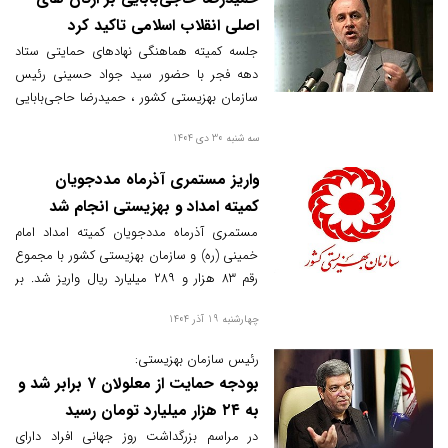
اصلی انقلاب اسلامی تاکید کرد
جلسه کمیته هماهنگی نهادهای حمایتی ستاد
دهه فجر با حضور سید جواد حسینی رئیس
سازمان بهزیستی کشور ، حمیدرضا حاجی‌بابایی
رئیس ستاد دهه فجر، مرتضی بختیاری رئیس
سه شنبه 30 دی 1404
کمیته امداد، پیرحسین کولیوند رئیس جمعیت
هلال احمر و نمایندگان سایر نهادها برگزار شد.
واریز مستمری آذرماه مددجویان
کمیته امداد و بهزیستی انجام شد
مستمری آذرماه مددجویان کمیته امداد امام
خمینی (ره) و سازمان بهزیستی کشور با مجموع
رقم ۸۳ هزار و ۲۸۹ میلیارد ریال واریز شد. بر
اساس اعلام رسمی، سهم کمیته امداد به حساب
چهارشنبه 19 آذر 1404
این نهاد انتقال یافته و به‌زودی به حساب
مددجویان واریز می‌شود؛ درحالی‌که مستمری
رئیس سازمان بهزیستی:
بهزیستی به صورت مستقیم به حساب
بودجه حمایت از معلولان ۷ برابر شد و
خانوارهای تحت پوشش واریز شده است.
به ۲۴ هزار میلیارد تومان رسید
در مراسم بزرگداشت روز جهانی افراد دارای