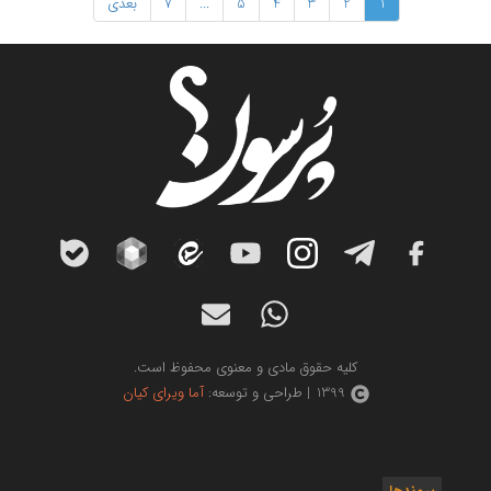
1
2
3
4
5
...
7
بعدی
کلیه حقوق مادی و معنوی محفوظ است.
1399 | طراحی و توسعه:
آما ویرای کیان