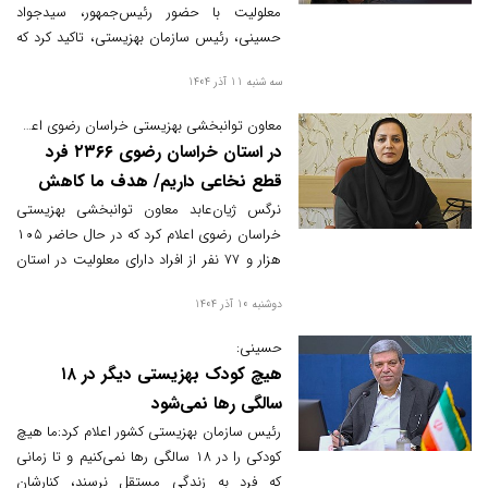
معلولیت با حضور رئیس‌جمهور، سیدجواد
حسینی، رئیس سازمان بهزیستی، تاکید کرد که
در نگاه جدید، معلولیت نقص فردی نیست بلکه
سه شنبه 11 آذر 1404
محدودیت‌های جامعه است. او همچنین از
ایجاد ۹۰ هزار فرصت شغلی، تحویل ۱۵ هزار
معاون توانبخشی بهزیستی خراسان رضوی اعلام کرد:
مسکن، حمایت توانبخشی از بیش از ۱۰
در استان خراسان رضوی ۲۳۶۶ فرد
میلیون معلول و ارتقای بودجه حمایت از حقوق
قطع نخاعی داریم/ هدف ما کاهش
افراد دارای معلولیت به ۲۴ هزار میلیارد تومان
فشار اقتصادی خانواده‌های دارای
نرگس ژیان‌عابد معاون توانبخشی بهزیستی
خبر داد.
خراسان رضوی اعلام کرد که در حال حاضر ۱۰۵
معلولیت است
هزار و ۷۷ نفر از افراد دارای معلولیت در استان
مستمری ماهیانه دریافت می‌کنند تا از
دوشنبه 10 آذر 1404
حمایت‌های مالی و معیشتی بهره‌مند شوند.
حسینی:
هیچ کودک بهزیستی دیگر در ۱۸
سالگی رها نمی‌شود
رئیس سازمان بهزیستی کشور اعلام کرد:ما هیچ
کودکی را در ۱۸ سالگی رها نمی‌کنیم و تا زمانی
که فرد به زندگی مستقل نرسند، کنارشان