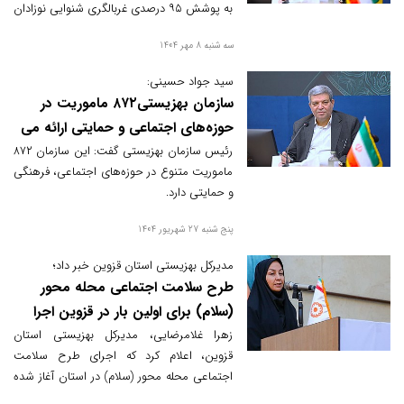
به پوشش ۹۵ درصدی غربالگری شنوایی نوزادان
گفت:این اقدام سبب شد از ناشنوایی ۵۰ هزار
سه شنبه 8 مهر 1404
نفر پیشگیری شود.
سید جواد حسینی:
سازمان بهزیستی۸۷۲ ماموریت در
حوزه‌های اجتماعی و حمایتی ارائه می
دهد
رئیس سازمان بهزیستی گفت: این سازمان ۸۷۲
ماموریت متنوع در حوزه‌های اجتماعی، فرهنگی
و حمایتی دارد.
پنج شنبه 27 شهریور 1404
مدیرکل بهزیستی استان قزوین خبر داد؛
طرح سلامت اجتماعی محله محور
(سلام) برای اولین بار در قزوین اجرا
شد
زهرا غلامرضایی، مدیرکل بهزیستی استان
قزوین، اعلام کرد که اجرای طرح سلامت
اجتماعی محله محور (سلام) در استان آغاز شده
و قزوین سومین استان کشور است که این