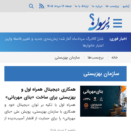
آرشیو
برچسب ها
درباره ما
ارتباط با ما
جمعه 16 مرداد 1405
ه هرمز ادامه
اخبار فوری:
شارژ کالابرگ مردادماه آغاز شد؛ زمان‌بندی جدید و تغییر فاصله واریز
ان
اعتبار خانوارها
ا
خانه
برچسب‌ها
سازمان بهزیستی
سازمان بهزیستی
همکاری دیجیتال همراه اول و
بهزیستی برای ساخت «بنای مهربانی»
همراه اول با تکیه بر توان دیجیتال خود و
همکاری با سازمان بهزیستی، پویش ملی «بنای
مهربانی» را برای حمایت از اقشار آسیب‌دیده از
جنگ تحمیلی آمریکایی صهیونی آغاز کرد.
یکشنبه 3 خرداد 1405