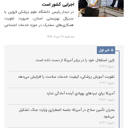
اجرایی کشور است
در دیدار رئیس دانشگاه علوم پزشکی قزوین با
مدیرکل بهزیستی استان، ضرورت تقویت
همکاری‌های مشترک در حوزه خدمات اجتماعی
و سلامت مورد تأکید قرار گرفت. دکتر احمدی
سه شنبه 28 مرداد 1404
بهزیستی را یکی از مظلوم‌ترین دستگاه‌های
اجرایی کشور دانست و مدیرکل بهزیستی نیز
5 خبر اول
مسکن و اشتغال را دو اولویت اصلی مراجعان
اعلام کرد.
ژاپن استقلال خود را در برابر آمریکا از دست داده است
دیروز 16:38
تقویت آموزش پزشکی، کیفیت خدمات سلامت را افزایش می‌دهد
دیروز 16:26
آمریکا برای نبردهای پهپادی آینده آمادگی ندارد
دیروز 15:50
بحران تأمین سلاح در آمریکا؛ جلسه اضطراری وزارت جنگ تشکیل
می‌شود
دیروز 15:40