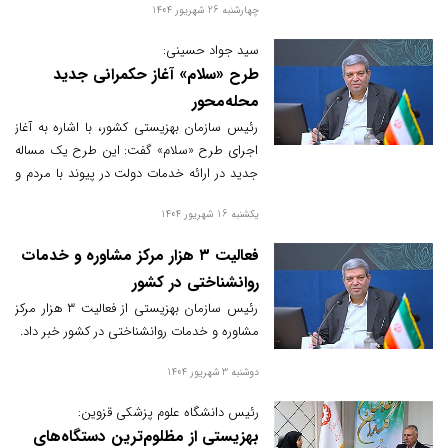
چهارشنبه 26 شهریور 1404
برنامه را اجرا می‌کند. هدف طرح افزایش
کیفیت زندگی، پیشگیری از آسیب‌های اجتماعی
سید جواد حسینی:
و تقویت مشارکت اجتماعی است.
طرح «سلام» آغاز حکمرانی جدید
محله‌محور
رئیس سازمان بهزیستی کشور، با اشاره به آغاز
اجرای طرح «سلام» گفت: این طرح یک مساله
جدید در ارائه خدمات دولت در پیوند با مردم و
محلات است.
یکشنبه 16 شهریور 1404
فعالیت ۳ هزار مرکز مشاوره و خدمات
روانشناختی در کشور
رئیس سازمان بهزیستی از فعالیت ۳ هزار مرکز
مشاوره و خدمات روانشناختی در کشور خبر داد.
دوشنبه 3 شهریور 1404
رئیس دانشگاه علوم پزشکی قزوین:
بهزیستی از مظلوم‌ترین دستگاه‌های