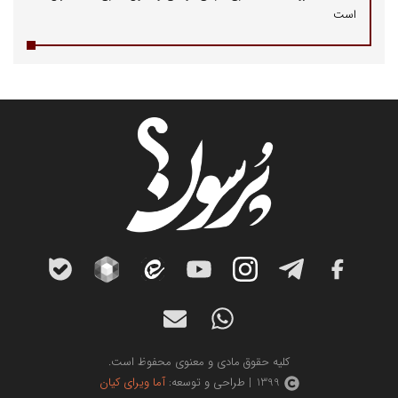
است
کلیه حقوق مادی و معنوی محفوظ است.
1399 | طراحی و توسعه:
آما ویرای کیان