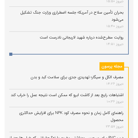
دیروز 15:50
بحران تأمین سلاح در آمریکا؛ جلسه اضطراری وزارت جنگ تشکیل
می‌شود
دیروز 15:40
روایت مطرح‌شده درباره شهید لاریجانی نادرست است
دیروز 14:51
مجله پرسون
مصرف الکل و سیگار؛ تهدیدی جدی برای سلامت کبد و بدن
دیروز 14:26
اشتباهات رایج بعد از کاشت ابرو که ممکن است نتیجه عمل را خراب کند
دیروز 10:36
راهنمای کامل زمان و نحوه مصرف کود NPK برای افزایش حداکثری
محصول
دیروز 23:57
درب PVC برای سرویس بهداشتی بخریم یا نه؟ حقیقتی که خیلی‌ها بعد از