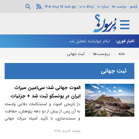
آرشیو
برچسب ها
درباره ما
ارتباط با ما
پنج شنبه 15 مرداد 1405
اخبار فوری:
ایلام چهارشنبه تعطیل شد
بر
خانه
برچسب‌ها
ثبت جهانی
ثبت جهانی
الموت جهانی شد؛ سی‌امین میراث
ایران در یونسکو ثبت شد + جزئیات
دژ تاریخی الموت و استحکامات دفاعی وابسته
به آن پس از بیش از دو دهه پژوهش، حفاظت
و مستندسازی، با تأیید کمیته میراث جهانی
یونسکو به ثبت رسید تا نام این سرزمین
یکشنبه 4 مرداد 1405
تاریخی در فهرست میراث جهانی ماندگار شود.