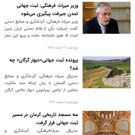
اولویت بندی گردشگری، زیرساخت و اتصال،
وزیر میراث فرهنگی: ثبت جهانی
توجه به بهداشت، ایمنی، امنیت و حفاظت از
تمدن جیرفت پیگیری می‌شود
منابع فرهنگی از سوی سازمان جهانی گردشگری
وزیر میراث فرهنگی، گردشگری و صنایع دستی
به عنوان معیارها برای روستای جهانی در نظر
گفت: جیرفت یکی از نقاط تمدنی ایران زمین
گرفته شده است.
است که هنوز ناشناخته مانده و پیرو این سفر
ثبت جهانی آن را باید دنبال کنیم.
پنج شنبه 16 اسفند 1403
پرونده ثبت جهانی«دیوار گرگان» چه
شد؟
مدیرکل میراث فرهنگی، گردشگری و صنایع
دستی گلستان با بیان اینکه سند مالکیت
بخشی از اراضی پیرامونی دیوار دفاعی گرگان
به‌نان دولت صادر شده است وعده‌داد که سال
چهارشنبه 8 اسفند 1403
آینده خبرهای خوشی درباره ثبت جهانی این اثر
تاریخی شنیده خواهد شد.
سه مسجد تاریخی کرمان در مسیر
ثبت جهانی قرار گرفت
مدیرکل میراث‌فرهنگی، گردشگری و