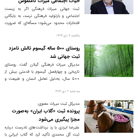
حیات اجتماعی میراث ناملموس
ثبت جهانی میراث فرهنگی اگر به زیست
اجتماعی و بازتولید فرهنگی نرسد، به بایگانی
افتخارات محدود می‌شود؛ مسأله‌ای که ضرورت
نهادسازی فرهنگی را بیش از پیش برجسته
یکشنبه 7 دی 1404
می‌کند.
روستای ۵۰۰ ساله گیسوم تالش نامزد
ثبت جهانی شد
مدیرکل میراث فرهنگی گیلان گفت: روستای
تاریخی و چهارفصل گیسوم با قدمتی بیش از
۵۰۰ سال، به‌دلیل تعامل انسان و طبیعت و
حفظ هویت بومی، برای ثبت جهانی گردشگری
سه شنبه 2 دی 1404
انتخاب شده است.
مدیرکل ثبت میراث معنوی:
پرونده ثبت «گلاب ایران» به‌صورت
مجزا پیگیری می‌شود
علیرضا ایزدی با رد برداشت‌های نادرست درباره
ثبت گل محمدی تأکید کرد که گلاب ایرانی با