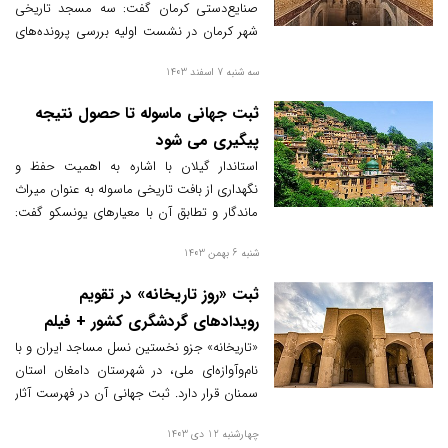
صنایع‌دستی کرمان گفت: سه مسجد تاریخی
شهر کرمان در نشست اولیه بررسی پرونده‌های
نامزدی ثبت مساجد ایران در فهرست میراث
سه شنبه 7 اسفند 1403
جهانی، امتیازات لازم را کسب کردند و برای ثبت
در میراث جهانی یونسکو ارسال شده‌ است.
ثبت جهانی ماسوله تا حصول نتیجه
پیگیری می شود
استاندار گیلان با اشاره به اهمیت حفظ و
نگهداری از بافت تاریخی ماسوله به عنوان میراث
ماندگار و تطابق آن با معیارهای یونسکو گفت:
ثبت جهانی شهرک تاریخی ماسوله تا حصول
شنبه 6 بهمن 1403
نتیجه پیگیری می شود.
ثبت «روز تاریخانه» در تقویم
رویدادهای گردشگری کشور + فیلم
«تاریخانه» جزو نخستین نسل مساجد ایران و با
نام‌وآوازه‌ای ملی، در شهرستان دامغان استان
سمنان قرار دارد. ثبت جهانی آن در فهرست آثار
جهان اسلام نیز نشان از اهمیت این اثر تاریخی
چهارشنبه 12 دی 1403
و فرهنگی است. اکنون ثبت «روز تاریخانه» در