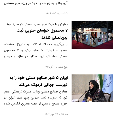
آیین‌ها و رسوم خاص خود در پرونده‌ای مستقل
برای ثبت جهانی ارائه خواهد شد.
یکشنبه 18 آبان 1404
نمایش ظرفیت‌های عظیم معدنی در سایه موفقیت جهانی؛
7 محصول خراسان جنوبی ثبت
بین‌المللی شدند
با پیگیری مجدانه استاندار و مدیرکل صنعت،
معدن و تجارت خراسان جنوبی، ۷ محصول
معدنی صادراتی این استان در سازمان جهانی
مالکیت فکری سازمان ملل (WIPO) به ثبت
پنج شنبه 15 آبان 1404
جهانی رسید.
ایران ۵ شهر صنایع دستی خود را به
فهرست جهانی نزدیک می‌کند
معاون صنایع دستی وزارت میراث فرهنگی اعلام
کرد که پرونده ثبت جهانی پنج شهر ایران در
حوزه صنایع دستی از جمله عنبران تکمیل شده
و پس از بررسی نهایی ارزیابان، به زودی این
سه شنبه 29 مهر 1404
شهرها در فهرست جهانی ثبت خواهند شد.