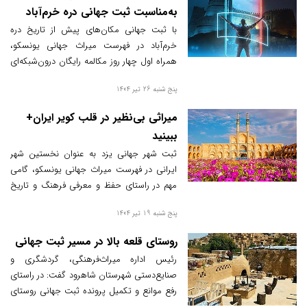
به‌مناسبت ثبت جهانی دره خرم‌آباد
با ثبت جهانی مکان‌های پیش از تاریخ دره
خرم‌آباد در فهرست میراث جهانی یونسکو،
همراه اول چهار روز مکالمه رایگان درون‌شبکه‌ای
به مشترکان استان لرستان هدیه می‌دهد.
پنج شنبه 26 تیر 1404
میراثی بی‌نظیر در قلب کویر ایران+
ببینید
ثبت شهر جهانی یزد به عنوان نخستین شهر
ایرانی در فهرست میراث جهانی یونسکو، گامی
مهم در راستای حفظ و معرفی فرهنگ و تاریخ
غنی این سرزمین به جهانیان به شمار می‌رود.
پنج شنبه 19 تیر 1404
روستای قلعه بالا در مسیر ثبت جهانی
رئیس اداره میراث‌فرهنگی، گردشگری و
صنایع‌دستی شهرستان شاهرود گفت: در راستای
رفع موانع و تکمیل پرونده ثبت جهانی روستای
هدف گردشگری قلعه بالا، کارشناسان اداره