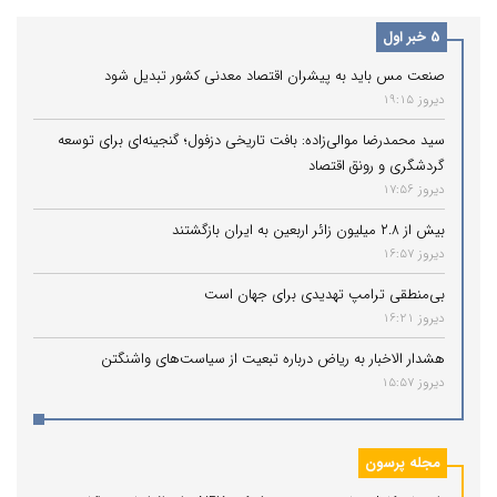
تقویم رویدادهای گردشگری کشور فرصتی برای
5 خبر اول
بازشناسی و معرفی بیشتر این یادگار تاریخ
اسلام محسوب می‌شود.
صنعت مس باید به پیشران اقتصاد معدنی کشور تبدیل شود
دیروز 19:15
سید محمدرضا موالی‌زاده: بافت تاریخی دزفول؛ گنجینه‌ای برای توسعه
گردشگری و رونق اقتصاد
دیروز 17:56
بیش از ۲.۸ میلیون زائر اربعین به ایران بازگشتند
دیروز 16:57
بی‌منطقی ترامپ تهدیدی برای جهان است
دیروز 16:21
هشدار الاخبار به ریاض درباره تبعیت از سیاست‌های واشنگتن
دیروز 15:57
مجله پرسون