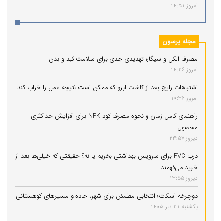
امروز 14:51
مجله پرسون
مصرف الکل و سیگار؛ تهدیدی جدی برای سلامت کبد و بدن
امروز 14:26
اشتباهات رایج بعد از کاشت ابرو که ممکن است نتیجه عمل را خراب کند
امروز 10:36
راهنمای کامل زمان و نحوه مصرف کود NPK برای افزایش حداکثری
محصول
دیروز 23:57
درب PVC برای سرویس بهداشتی بخریم یا نه؟ حقیقتی که خیلی‌ها بعد از
خرید می‌فهمند
دیروز 13:55
دوچرخه اسکات؛ انتخابی مطمئن برای شهر، جاده و مسیرهای کوهستانی
یکشنبه 21 تیر 1405