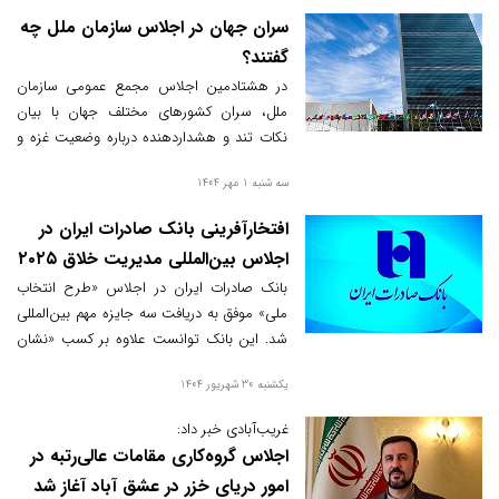
سران جهان در اجلاس سازمان ملل چه
گفتند؟
در هشتادمین اجلاس مجمع عمومی سازمان
ملل، سران کشورهای مختلف جهان با بیان
نکات تند و هشداردهنده درباره وضعیت غزه و
بحران فلسطین، از سکوت جهانی و بی‌توجهی به
سه شنبه 1 مهر 1404
حقوق بشر انتقاد کردند. از تاکید بر ناکامی
راه‌حل‌های فعلی تا هشدار درباره پیامدهای
افتخارآفرینی بانک صادرات ایران در
خطرناک ادامه درگیری‌ها، این اجلاس
اجلاس بین‌المللی مدیریت خلاق ۲۰۲۵
بازتاب‌دهنده عمق بحران در منطقه است.
بانک صادرات ایران در اجلاس «طرح انتخاب
ملی» موفق به دریافت سه جایزه مهم بین‌المللی
شد. این بانک توانست علاوه بر کسب «نشان
عقاب طلایی مدیریت خلاق»، «گواهینامه
یکشنبه 30 شهریور 1404
بین‌المللی اجلاس مدیریت خلاق ۲۰۲۵
انگلستان» و «نشان ملی رتبه نخست فناوری و
غریب‌آبادی خبر داد:
تکنولوژی برتر بانکداری الکترونیک با رتبه A» را
اجلاس گروه‌کاری مقامات عالی‌رتبه در
نیز دریافت کند.
امور دریای خزر در عشق آباد آغاز شد