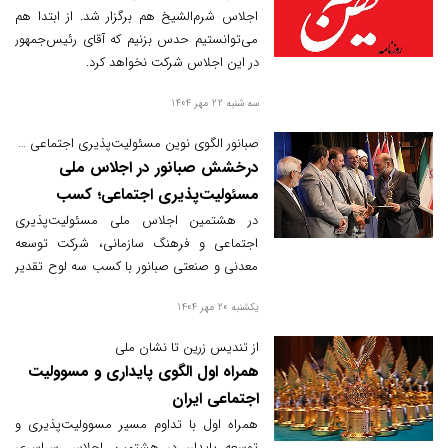
مختلف، مدعی نقش آفرینی هم
اجلاس شرم‌الشیخ هم برگزار شد. از ابتدا هم
می‌توانستیم حدس بزنیم که آقای رئیس‌جمهور
هستید؟
در این اجلاس شرکت نخواهد کرد.
سه شنبه 22 مهر 1404
صبانور الگوی نوین مسئولیت‌پذیری اجتماعی در صنعت کشور
درخشش صبانور در اجلاس ملی
مسئولیت‌پذیری اجتماعی؛ کسب
تندیس ویژه و سه لوح افتخار
در هشتمین اجلاس ملی مسئولیت‌پذیری
اجتماعی و فرهنگ سازمانی، شرکت توسعه
معدنی و صنعتی صبانور با کسب سه لوح تقدیر
و تندیس ویژه، به‌عنوان یکی از شرکت‌های برتر
یکشنبه 20 مهر 1404
ملی در تعهد به محیط‌زیست، مسئولیت‌های
انسانی و کیفیت خدمات معرفی شد. از مجید
از تندیس زرین تا نشان ملی
ضیایی، مدیرعامل این شرکت نیز به‌دلیل رویکرد
همراه اول الگوی پایداری و مسوولیت
راهبردی در توسعه مسئولیت اجتماعی قدردانی
اجتماعی ایران
به‌عمل آمد.
همراه اول با تداوم مسیر مسوولیت‌پذیری و
توسعه پایدار، در هشتمین اجلاس سراسری