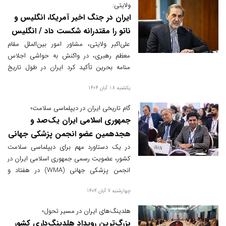
ولایتی:
ایران در جنگ اخیر آمریکا، انگلیس و
ناتو را مقتدرانه شکست داد / انگلیس
پشت‌پرده اجلاس منامه است
علی‌اکبر ولایتی، مشاور امور بین‌الملل مقام
معظم رهبری، در واکنش به حواشی اجلاس
منامه بحرین تأکید کرد ایران در طول تاریخ
هیچ‌گاه با همسایگان خود خصومت نداشته و
یکشنبه 18 آبان 1404
همواره حامی کشورهای کوچک منطقه بوده
است.
گام تاریخی ایران در دیپلماسی سلامت؛
جمهوری اسلامی ایران یک‌صد و
هجدهمین عضو انجمن پزشکی جهانی
شد
در یک دستاورد مهم برای دیپلماسی سلامت
کشور، عضویت رسمی جمهوری اسلامی ایران در
انجمن پزشکی جهانی (WMA) در هفتاد و
ششمین اجلاس این نهاد در پورتو، پرتغال به
چهارشنبه 7 آبان 1404
تصویب رسید.
هلدینگ‌های ایران در مسیر تحول؛
بزرگ‌ترین رویداد هلدینگ‌داری کشور