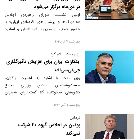
در دی‌ماه برگزار می‌شود
اولین نشست شورای راهبردی اجلاس
«هلدینگ‌ها و پیشران‌های اقتصادی ایران» با
حضور جمعی از مدیران، کارشناسان و اساتید
دانشگاه از نهادهای دولتی، مجلس، قوه قضائیه،
چهارشنبه 7 آبان 1404
هلدینگ‌های چندرشته‌ای و انجمن‌های
تخصصی کشور، به میزبانی سازمان مدیریت
وزیر نفت اعلام کرد:
صنعتی برگزار شد تا مسیر تدوین راهبردهای
ابتکارات ایران برای افزایش تأثیرگذاری
محتوایی و اجرایی این اجلاس ملی مشخص
جی‌ئی‌سی‌اف
شود.
وزیر نفت با اشاره به اهمیت برگزاری
بیست‌وهفتمین اجلاس وزارتی مجمع
کشورهای صادرکننده گاز گفت:ایران به‌عنوان
بنیان‌گذار مجمع ابتکاراتی مطرح می‌کند که
پنج شنبه 1 آبان 1404
منافع جمعی را در یک افق بلندمدت تامین کند.
کرملین:
پوتین در اجلاس گروه ۲۰ شرکت
نمی‌کند