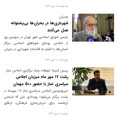
اطلاع رسانی می شود.
سه شنبه 15 مهر 1404
چمران:
شهرداری‌ها در بحران‌ها بی‌پشتوانه
عمل می‌کنند
رئیس شورای اسلامی شهر تهران در سومین روز
از اجلاس روسای شوراهای اسلامی مراکز
استان‌ها، با اشاره به اقدامات شهرداری در جریان
جنگ ۱۲ روزه، خواستار توجه دولت و مجلس به
پنج شنبه 10 مهر 1404
مطالبات مالی مدیریت شهری و ضرورت لحاظ
آن‌ها در فرآیند بودجه‌ ریزی کشور شد.
رییس کمیته تبلیغات ستاد برگزاری اجلاس نماز گیلان خبر داد:
رشت ۱۷ مهر ماه میزبان اجلاس
سراسری نماز با حضور ۵۰۰ مهمان
کشوری و استانی است
سی‌ودومین اجلاس سراسری نماز ۱۷ مهرماه در
رشت برگزار می‌شود؛ رویدادی ملی که فرصتی
ارزشمند برای جریان‌سازی فرهنگی، ارتقای
معنویت اجتماعی و تبیین جایگاه نماز به‌ویژه در
دوشنبه 7 مهر 1404
میان نسل جوان و نوجوان به شمار می‌رود.