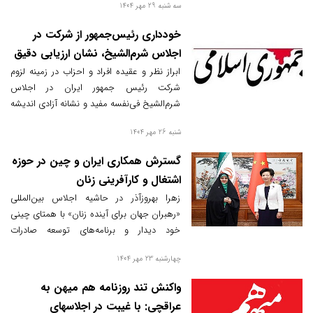
سه شنبه 29 مهر 1404
تصویب قانون الحاق به کنوانسیون پالرمو
می‌پردازد.
خودداری رئیس‌جمهور از شرکت در
اجلاس شرم‌الشیخ، نشان ارزیابی دقیق
و عقلانیت سیاسی
ابراز نظر و عقیده افراد و احزاب در زمینه لزوم
شرکت رئیس ‌جمهور ایران در اجلاس
شرم‌الشیخ فی‌نفسه مفید و نشانه آزادی اندیشه
است کمااینکه خودداری رئیس ‌جمهور پزشکیان
شنبه 26 مهر 1404
از شرکت در این اجلاس نشانه ارزیابی دقیق از
شرایط بود.
گسترش همکاری ایران و چین در حوزه
اشتغال و کارآفرینی زنان
زهرا بهروزآذر در حاشیه اجلاس بین‌المللی
«رهبران جهان برای آینده زنان» با همتای چینی
خود دیدار و برنامه‌های توسعه صادرات
صنایع‌دستی و توانمندسازی اقتصادی زنان
چهارشنبه 23 مهر 1404
ایرانی را تشریح کرد.
واکنش تند روزنامه هم میهن به
عراقچی: با غیبت در اجلاسهای