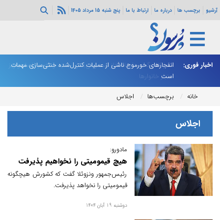
آرشیو
برچسب ها
درباره ما
ارتباط با ما
پنج شنبه 15 مرداد 1405
اخبار فوری:
ییر فاصله واریز
انفجارهای خورموج ناشی از عملیات کنترل‌شده خنثی‌سازی مهمات
دو
است
خانه
برچسب‌ها
اجلاس
اجلاس
مادورو:
هیچ قیمومیتی را نخواهیم پذیرفت
رئیس‌جمهور ونزوئلا گفت که کشورش هیچگونه
قیمومیتی را نخواهد پذیرفت.
دوشنبه 19 آبان 1404