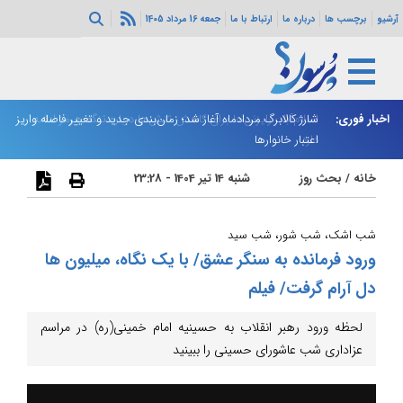
آرشیو
برچسب ها
درباره ما
ارتباط با ما
جمعه 16 مرداد 1405
اخبار فوری:
اسلام‌آباد: رایزنی‌ها برای کاهش تنش‌ها درباره تنگه هرمز ادامه
شارژ کالابرگ مردادماه آغاز شد؛ زمان‌بندی جدید و تغییر فاصله واریز
ان
دارد
اعتبار خانوارها
ا
خانه
/
بحث روز
شنبه 14 تیر 1404 - 23:28
شب اشک، شب شور، شب سید
ورود فرمانده به سنگر عشق/ با یک نگاه، میلیون ها
دل آرام گرفت/ فیلم
لحظه ورود رهبر انقلاب به حسینیه امام خمینی(ره) در مراسم
عزاداری شب عاشورای حسینی را ببینید