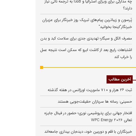
چه مدارکی برای ویزای استرالیا و کانادا به ترجمه ناتی نیاز
دارند؟
پُرسون و زیباترین پیام‌های تبریک روز خبرنگار برای عزیزان
خبرنگار"اینجا بخوانید"
مصرف الکل و سیگار؛ تهدیدی جدی برای سلامت کبد و بدن
اشتباهات رایج بعد از کاشت ابرو که ممکن است نتیجه عمل
را خراب کند
آخرین مطالب
ثبت ۲۶ هزار و ۷۱۰ ماموریت اورژانس در هفته گذشته
حسینی: رسانه ها سربازان حقیقت‌جویی هستند
افتخار جهانی برای پتروشیمی نوری؛ حضور در فینال جایزه
تعالی WPC Energy 2026
خبرنگاران با قلم و دوربین خود، دیده‌بان بیداری جامعه‌اند