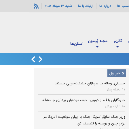
چسب ها
درباره ما
ارتباط با ما
شنبه 17 مرداد 1405
گالری
مجله پُرسون
استان‌ها
انفجارهای خورموج
5 خبر اول
حسینی: رسانه ها سربازان حقیقت‌جویی هستند
11 دقیقه پیش
خبرنگاران با قلم و دوربین خود، دیده‌بان بیداری جامعه‌اند
50 دقیقه پیش
وزیر جنگ سابق آمریکا: جنگ با ایران موقعیت آمریکا در
برابر چین و روسیه را تضعیف کرد