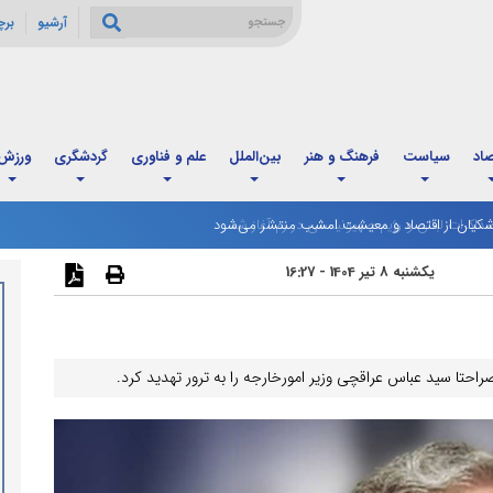
آرشیو
بر
صاد
سیاست
فرهنگ و هنر
بین‌الملل
علم و فناوری
گردشگری
ورزش
شکیان از اقتصاد و معیشت امشب منتشر می‌شود
یکشنبه 8 تیر 1404 - 16:27
تا سید عباس عراقچی وزیر امورخارجه را به ترور تهدید کرد.