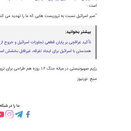
است :
"صبر اسرائیل نسبت به تروریست هایی که ما را تهدید می کنن
بیشتر بخوانید:
تأکید عراقچی بر پایان قطعی تجاوزات اسرائیل و خروج از ل
همدستی با اسرائیل برای ایجاد تفرقه، غیرقابل بخشش ا
رژیم صهیونیستی در میانه
جنگ
۱۲ روزه هم طراحی برای ترور وزیر خارجه در تهران داشت که نیروهای امنیتی آن را خنثی کردند .
منبع:
نورنیوز
ما را در شبکه