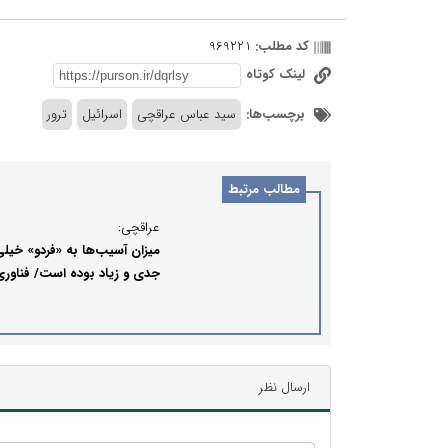
کد مطلب:
969221
لینک کوتاه
برچسب‌ها:
سید عباس عراقچی
اسرائیل
ترور
مطالب مرتبط
عراقچی:
میزان آسیب‌ها به «فردو» خیل
جدی و زیاد بوده است/ فناوری
هسته‌ای ایران را با بمباران
نمی‌توان از بین برد
ارسال نظر