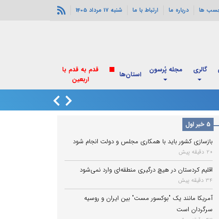
چسب ها
درباره ما
ارتباط با ما
شنبه 17 مرداد 1405
گالری
مجله پُرسون
قدم به قدم با
استان‌ها
اربعین
تکذیب شایعه قطع
5 خبر اول
بازسازی کشور باید با همکاری مجلس و دولت انجام شود
20 دقیقه پیش
اقلیم کردستان در هیچ درگیری منطقه‌ای وارد نمی‌شود
34 دقیقه پیش
آمریکا مانند یک "بوکسور مست" بین ایران و روسیه
سرگردان است