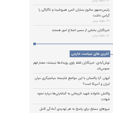
42 دقیقه پیش
رئیس‌جمهور سالروز بمباران اتمی هیروشیما و ناگازاکی را
گرامی داشت
46 دقیقه پیش
خبرنگاران بخشی از مسیر اصلاح امور هستند
51 دقیقه پیش
آخرین های سیاست خارجی
نوش‌آبادی: خبرنگاران فقط راوی رویدادها نیستند؛ معمار فهم
عمومی‌اند
کیهان: آیا پاکستان با این مواضع شایسته میانجیگری میان
ایران و آمریکا است؟
واکنش خانواده شهید لاریجانی به گمانه‌زنی‌ها درباره نحوه
شهادت
نیروهای مسلح برای پاسخ به هر تهدیدی آمادگی کامل