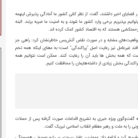
 قضایای اخیر داشتند، گفت: از نظر کمّی کشور ما آمادگی پذیرش اینهمه
توانیم بپذیریم برخی وارد کشور ما شوند و به امنیت ما ضربه بزنند. البته
اد زحمتکشی هستند که به اقتصاد کشور کمک کرده اند.
ای موقعیت‌های مشابه و در صورت نقض آتش‌بس خاطرنشان کرد: راهی جز
پدافند غیرعامل نیز رعایت اصل "پراکندگی" است؛ به معنای اینکه همه تخم
 است که همه بخش ها باید آن را رعایت کنند. ممکن است نتوانیم همه
 پراکندگی بخش زیادی از داشته‌هایمان را محافظت کنیم.
نامه گفت‌وگوی ویژه خبری به تشریح اقدامات صورت گرفته پس از حملات
نی را به ملت و رهبر معظم انقلاب اسلامی تبریک گفت.
 اقدامات وزارت کشور را در این جنگ ۱۲ روزه تشریح کرد و ادامه داد: مهمترین عامل پیروزی بر رژیم صهیونی همبستگی