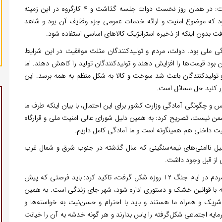
مومنی هم‌چنین با اشاره به ارائه خدمات عمومی اظهار داشت: در همان روز نخست دوات جلسه گذاشت و ۴ کارگروه در این زمینه
بود که موضوع امنیت و ارائه خدمات عمومی جزء وظایف آن بود و شاهد
رفت بدون اینکه از ذخیره استراتژیک کالاهای اساسی استفاده شود.
ی ملی بود. دولت، مردم و تولیدکنندگان مثلث موفقیت در این شرایط
ن بود قیمت‌ها را افزایش دهند و تولیدکنندگان تولید را کاهش دهند. اما
و تولیدکنندگان باعث شد سوخت و کالا به شکل منظم به همه برسد. این
ر کلید حل مسائل است.
 چگونگی آمادگی وزارت کشور برای این احتمال، با بیان اینکه طرف ما
 نیست، تصریح کرد: به همین دلیل شورای عالی امنیت ملی و قرارگاه
نیت داخلی هم همینگونه است و ما آمادگی کامل داریم.
لیل ناامنی‌های نیمه‌سنگینی که سال گذشته در جنوب شرق و شمال غرب
 از قبل وجود داشت.
وزیر کشور همچنین با اشاره به همدلی و انسجامی که بین مردم در ایام جنگ ۱۲ روزه شکل گرفت، تاکید کرد: باید فرصتی که پیش
د که با قوانین خشک و دستوری اداره شود، شهر جای زندگی است. به همین
شریک و همراه ما هستند و باید با احترام و حسن‌نیت به خواسته‌ها و
ه اجتماعی شکل‌گرفته را پاس بدارند و هر گونه خدشه به آن را خیانت