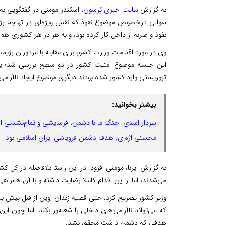
به گزارش
سایت خبری پُرسون
، اسکندر مومنی در گفتگویی به
سوالی درخصوص موضوع نفوذ که نقش ویژه‌ای در تهاجم رژ
نفوذ و ضربه از داخل کار کرده بود، و به هر در هر کشوری 
وی در مورد اقدامات وزارت کشور برای مقابله با مزدوران رژیم
این جلسه موضوع امنیت کشور در دو سطح بررسی شد؛ یکی 
تروریستی وارد کشور شده بودند دیگری موضوع ایجاد ناآرامی‌ها
بیشتر بخوانید:
سردار اسدی: جنگ ما با دشمن، فرسایشی و تمام‌نشدنی 
محسنی اژه‌ای: هدف دشمن فروپاشی ایران اسلامی بود
به گزارش ایرنا، مومنی افزود: در این راستا بلافاصله در کل 
می‌شدند، اما از این اقدام کاملا رضایت داشته و با آن همرا
وزیر کشور تصریح کرد: حتی قضیه زندان اوین از قبل پیش بین
که می‌تواند ناآرامی‌های داخلی را شعله‌ور بکند. اما چون ای
هدفی که دشمن داشت محقق نشد.