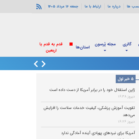
سب ها
درباره ما
ارتباط با ما
جمعه 16 مرداد 1405
گالری
مجله پُرسون
قدم به قدم با
استان‌ها
اربعین
انفجارهای خورموج
5 خبر اول
ژاپن استقلال خود را در برابر آمریکا از دست داده است
دیروز 16:38
تقویت آموزش پزشکی، کیفیت خدمات سلامت را افزایش
می‌دهد
دیروز 16:26
آمریکا برای نبردهای پهپادی آینده آمادگی ندارد