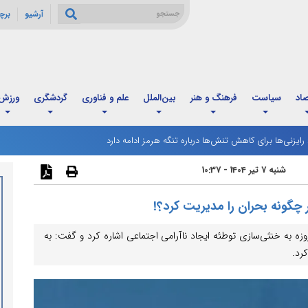
آرشیو
برچ
صاد
سیاست
فرهنگ و هنر
بین‌الملل
علم و فناوری
گردشگری
ورزش
: رایزنی‌ها برای کاهش تنش‌ها درباره تنگه هرمز ادامه دارد
رگ مردادماه آغاز شد؛ زمان‌بندی جدید و تغییر فاصله واریز اعتبار خانوارها
شنبه 7 تیر 1404 - 10:37
 چگونه بحران را مدیریت کرد؟!
ر کشور در تشریح اقدامات وزارت کشور در جنگ ۱۲ روزه به خنثی‌سازی توطئه ایجاد ناآرامی اجتماعی اشاره کرد و گفت: به
رد.