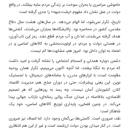
خاموشی سراسری یا بحران سوخت بر زندگی مردم سایه بیفکند، در واقع
دولت در عمل نشان داد مفهوم «پشت‌جبهه» را جدی گرفته است.
تاریخ، تکرار نمی‌شود، اما الهام می‌دهد. در سال‌های هشت سال دفاع
مقدس، کشور در محاصره بود. پالایشگاه‌ها بمباران می‌شدند، کشتی‌ها
هدف گرفته می‌شدند، اما نان و آب مردم قطع نشد. رمز این تاب‌آوری،
در همدلی دولت و مردم، در اولویت‌بخشی به کالاهای اساسی و در
اعتماد به توان داخل بود. امروز هم، مشابهت‌ها کم نیست.
دشمن دوباره همدلی و انسجام اجتماعی را نشانه گرفت و امید داشت
که مردم به تنگنا بیفتند، اما آنچه اکنون می‌بینیم، تکرار همان روحیه
مقاومت است، با ابزارهای مدرن، با سامانه‌های دیجیتال، با لجستیک
نوین. این یعنی پیشرفت، حتی در دوران صلح هم، مدیریت اقتصاد
کلان کشورمان آسان نیست، چه رسد به روزهایی که هر تصمیم
اقتصادی، بلافاصله در میدان جنگ روانی رسانه‌ای، بازتاب جهانی پیدا
می‌کند. در چنین فضایی، پایداری توزیع کالاهای اساسی، خود یک
شاهکار است.
نقد، ضروری است. کاستی‌ها، بی‌گمان وجود دارد. اما انصاف نیز ضروری
است. در کنار میدان بودن دولت ارزشمند است و غیر از این هم انتظاری