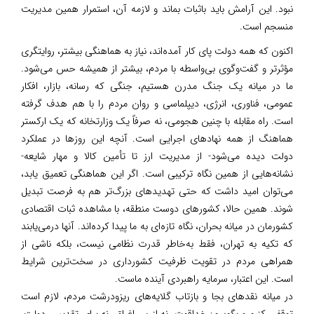
نبود. این آرامش باید باثبات بماند و لازمه آن، استمرار همین مدیریت
منسجم است.
اکنون که همه دولت پای کار آمده‌اند، نیاز به هماهنگی بیشتر، روایتگری
مؤثرتر و گفت‌وگوی بی‌واسطه با مردم، بیشتر از همیشه حس می‌شود.
ما در میانه یک جنگ مدرن هستیم، جنگی که رسانه، بازار، افکار
عمومی، فناوری، انرژی، دیپلماسی و روان مردم را با هم هدف گرفته
است. راه مقابله با چنین هجومی، نه صرفاً یک وزارتخانه که یک ارکستر
هماهنگ از همه نهادهای اجرایی است. آنچه این روزها در عملکرد
دولت دیده می‌شود- از مدیریت ارز تا تأمین کالا و مهار شایعه-
نشانه‌هایی از همین نگاه ترکیبی است. اگر این هماهنگی تعمیق یابد،
می‌توان امید داشت که حتی تهدیدهای بزرگ‌تر هم به فرصت تبدیل
شوند. همین حالا، کشورهای دوست منطقه، با مشاهده ثبات اقتصادی
کشورمان در میانه بحران، نگاه تازه‌ای به ما پیدا کرده‌اند. آنها درمی‌یابند
که تکیه به تهران، فقط به‌خاطر قدرت نظامی نیست، بلکه ناشی از
همراهی مردم در تقویت ظرفیت کشورداری در سخت‌ترین شرایط
است. این اعتبار، سرمایه راهبردی آینده ماست.
در میانه نقدهای بجا و بازتاب گلایه‌های ریزودرشت مردم، لازم است
توقفی کنیم و بگوییم: خداقوت. نه از سر اغراق، نه برای تقدیس دولت،