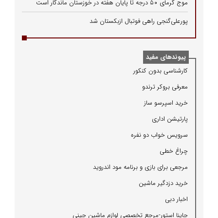
موج گرمای ۵۰ درجه تا پایان هفته در خوزستان ماندگار است
پورعلی‌گنجی راهی فوتبال ازبکستان شد
پیوندهای مفید
كارشناسی بدون كنكور
معرفی بروكر ترندو
خرید اسپرسو ساز
پارتیشن اداری
سرویس خواب دو نفره
چراغ خطی
مرجعی برای بازی و برنامه مود اندروید
خرید دزدگیر ماشین
اخبار دبی
چاینا استور-مرجع تخصصی لوازم ماشین چینی