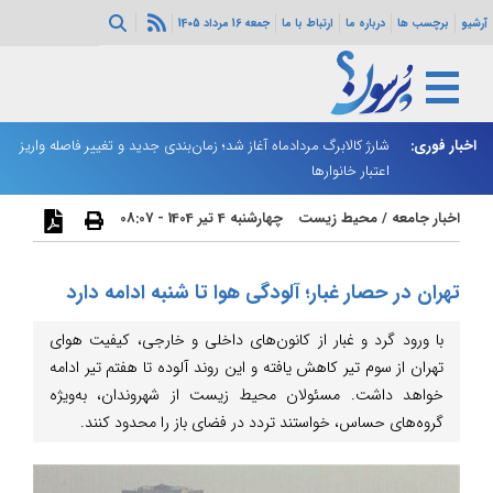
آرشیو
برچسب ها
درباره ما
ارتباط با ما
جمعه 16 مرداد 1405
ه هرمز ادامه
اخبار فوری:
شارژ کالابرگ مردادماه آغاز شد؛ زمان‌بندی جدید و تغییر فاصله واریز
ان
اعتبار خانوارها
ا
اخبار جامعه
/
محیط زیست
چهارشنبه 4 تیر 1404 - 08:07
تهران در حصار غبار؛ آلودگی هوا تا شنبه ادامه دارد
با ورود گرد و غبار از کانون‌های داخلی و خارجی، کیفیت هوای
تهران از سوم تیر کاهش یافته و این روند آلوده تا هفتم تیر ادامه
خواهد داشت. مسئولان محیط زیست از شهروندان، به‌ویژه
گروه‌های حساس، خواستند تردد در فضای باز را محدود کنند.