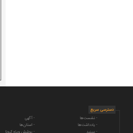
دسترسی سریع
- نشست‌ها
- آگهی
- یادداشت‌ها
- استان‌ها
- ببینید
- پوشش ویژه کرونا