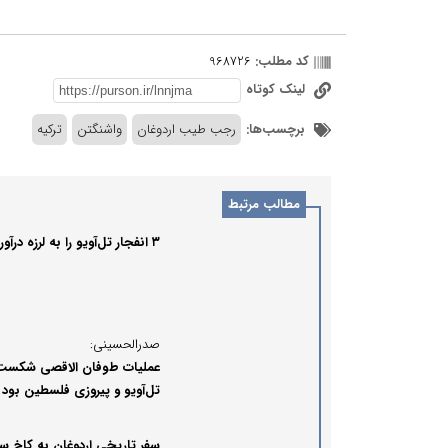
کد مطلب:
968726
لینک کوتاه
برچسب‌ها:
رجب طیب اردوغان
واشنگتن
ترکیه
مطالب مرتبط
۳ انفجار تل‌آویو را به لرزه درآورد
صدرالحسینی:
عملیات طوفان الاقصی شکست
تل‌آویو و پیروزی فلسطین بود
سفر تاریخی اردوغان به کاخ س