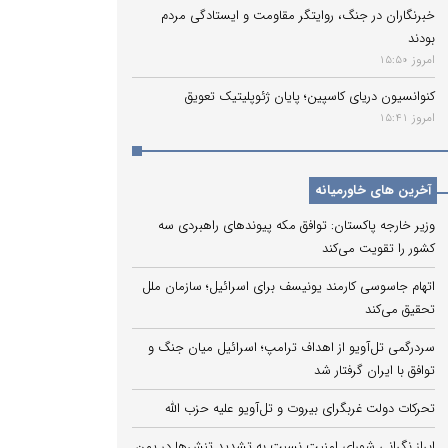
خبرنگاران در جنگ، روایتگر مقاومت و ایستادگی مردم
بودند
امروز 15:50
کنوانسیون دریای کاسپین؛ پایان ژئوپلیتیک تعویق
امروز 15:41
آخرین های خاورمیانه
وزیر خارجه پاکستان: توافق مکه پیوندهای راهبردی سه
کشور را تقویت می‌کند
اتهام جاسوسی کارمند یونیسف برای اسرائیل؛ سازمان ملل
تحقیق می‌کند
سردرگمی تل‌آویو از اهداف ترامپ؛ اسرائیل میان جنگ و
توافق با ایران گرفتار شد
تحرکات دولت غربگرای بیروت و تل‌آویو علیه حزب الله
ابراز نگرانی شورای امنیت نسبت به تشدید تنش‌ها در یمن