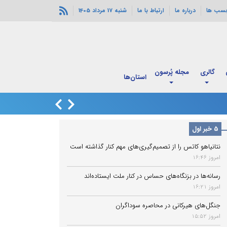
چسب ها
درباره ما
ارتباط با ما
شنبه 17 مرداد 1405
گالری
مجله پُرسون
قدم به قدم با
استان‌ها
اربعین
زاهدشهر فارس لرزی
5 خبر اول
نتانیاهو کاتس را از تصمیم‌گیری‌های مهم کنار گذاشته است
امروز 16:46
رسانه‌ها در بزنگاه‌های حساس در کنار ملت ایستاده‌اند
امروز 16:21
جنگل‌های هیرکانی در محاصره سوداگران
امروز 15:52