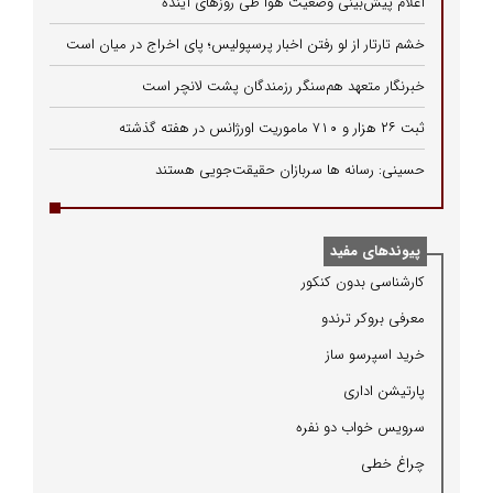
اعلام پیش‌بینی وضعیت هوا طی روزهای آینده
خشم تارتار از لو رفتن اخبار پرسپولیس؛ پای اخراج در میان است
خبرنگار متعهد هم‌سنگر رزمندگان پشت لانچر است
ثبت ۲۶ هزار و ۷۱۰ ماموریت اورژانس در هفته گذشته
حسینی: رسانه ها سربازان حقیقت‌جویی هستند
پیوندهای مفید
كارشناسی بدون كنكور
معرفی بروكر ترندو
خرید اسپرسو ساز
پارتیشن اداری
سرویس خواب دو نفره
چراغ خطی