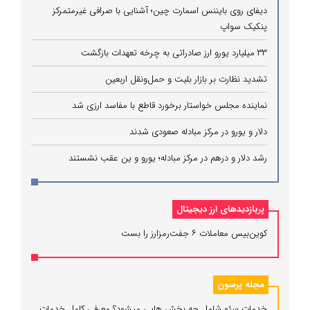
دیفای روی بایننس اسمارت چین؛ آشنایی با صرافی غیرمتمرکز
پنکیک سواپ
۳۳ میلیارد یورو ارز صادراتی به چرخه تعهدات بازگشت
تشدید نظارت بر بازار بلیت و حمل‌ونقل اربعین
نماینده مجلس خواستار برخورد قاطع با مفاسد ارزی شد
دلار و یورو در مرکز مبادله صعودی شدند
رشد دلار و درهم در مرکز مبادله؛ یورو و ین عقب نشستند
پربازدیدهای ارز دیجیتال
کوین‌بیس معاملات ۶ جفت‌رمزارز را بست
مجله پرسون
خدمات سئو شامل چه بخش هایی میشود؟ معرفی کامل خدمات