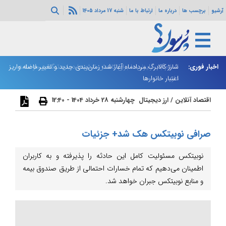
آرشیو
برچسب ها
درباره ما
ارتباط با ما
شنبه 17 مرداد 1405
اخبار فوری:
اسلام‌آباد: رایزنی‌ها برای کاهش تنش‌ها درباره تنگه هرمز ادامه
شارژ کالابرگ مردادماه آغاز شد؛ زمان‌بندی جدید و تغییر فاصله واریز
ان
دارد
اعتبار خانوارها
ا
اقتصاد آنلاین
/
ارز دیجیتال
چهارشنبه 28 خرداد 1404 - 12:40
صرافی نوبیتکس هک شد+ جزئیات
نوبیتکس مسئولیت کامل این حادثه را پذیرفته و به کاربران
اطمینان می‌دهیم که تمام خسارات احتمالی از طریق صندوق بیمه
و منابع نوبیتکس جبران خواهد شد.