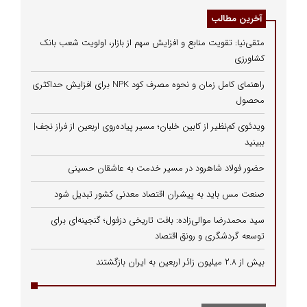
آخرین مطالب
متقی‌نیا: تقویت منابع و افزایش سهم از بازار، اولویت شعب بانک
کشاورزی
راهنمای کامل زمان و نحوه مصرف کود NPK برای افزایش حداکثری
محصول
ویدئوی کم‌نظیر از کابین خلبان؛ مسیر پیاده‌روی اربعین از فراز نجف|
ببینید
حضور فولاد شاهرود در مسیر خدمت به عاشقان حسینی
صنعت مس باید به پیشران اقتصاد معدنی کشور تبدیل شود
سید محمدرضا موالی‌زاده: بافت تاریخی دزفول؛ گنجینه‌ای برای
توسعه گردشگری و رونق اقتصاد
بیش از ۲.۸ میلیون زائر اربعین به ایران بازگشتند