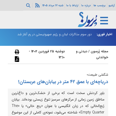
آرشیو
برچسب ها
درباره ما
ارتباط با ما
شنبه 17 مرداد 1405
ثی‌سازی مهمات
اخبار فوری:
دور سوم مذاکرات لبنان و رژیم صهیونیستی در رم آغاز شد
ر
مجله پُرسون
/
دیدنی و
دوشنبه 25 فروردین 1404 -
خواندنی
13:10
شگفتی طبیعت؛‌
دریاچه‌ای با عمق ۴۲ متر در بیابان‌های عربستان!
باور کردنش سخت است که برخی از خشک‌ترین و داغ‌ترین
مناطق زمین زمانی از مرکزهای سرسبز تنوع زیستی بوده‌اند. بیابان
رُبع‌الخالی که در زبان انگلیسی با عنوان «ربع خالی» یا «The
Empty Quarter» شناخته می‌شود، نمونه‌ی کاملی از این موضوع