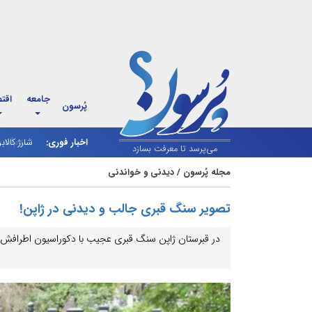
جامعه
اقت
پُرسون
اخبار فوری:
شارژ کالاب
می‌پرسد تا معرفت بسازد
مجله پُرسون
/
دیدنی و خواندنی
تصویر سنگ قبری جالب و دیدنی در ژاپن!
در قبرستان ژاپن سنگ قبری عجیب با دکوراسیون اطرافش ت