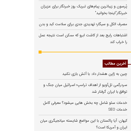
پُرسون و زیباترین پیام‌های تبریک روز خبرنگار برای عزیزان
خبرنگار"اینجا بخوانید"
مصرف الکل و سیگار؛ تهدیدی جدی برای سلامت کبد و بدن
اشتباهات رایج بعد از کاشت ابرو که ممکن است نتیجه عمل
را خراب کند
آخرین مطالب
چین به ژاپن هشدار داد: با آتش بازی نکنید
سردرگمی تل‌آویو از اهداف ترامپ؛ اسرائیل میان جنگ و
توافق با ایران گرفتار شد
خدمات سئو شامل چه بخش هایی میشود؟ معرفی کامل
خدمات SEO
کیهان: آیا پاکستان با این مواضع شایسته میانجیگری میان
ایران و آمریکا است؟