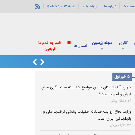
چسب ها
درباره ما
ارتباط با ما
شنبه 17 مرداد 1405
گالری
مجله پُرسون
قدم به قدم با
استان‌ها
اربعین
انفجارهای خورموج
5 خبر اول
کیهان: آیا پاکستان با این مواضع شایسته میانجیگری میان
ایران و آمریکا است؟
19 دقیقه پیش
وزارت دفاع: روایت صادقانه حقیقت بخشی از قدرت ملی و
بازدارندگی ایران است
32 دقیقه پیش