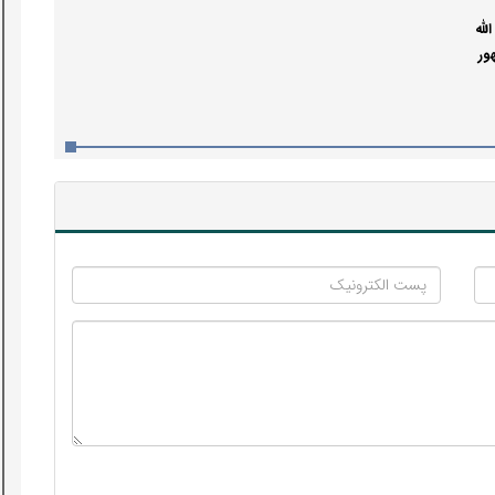
لله
ور