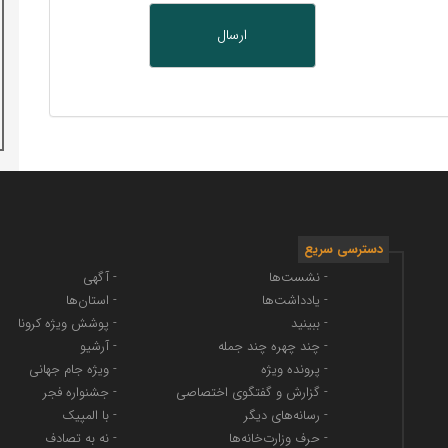
دسترسی سریع
- نشست‌ها
- آگهی
- یادداشت‌ها
- استان‌ها
- ببینید
- پوشش ویژه کرونا
- چند چهره چند جمله
- آرشیو
- پرونده ویژه
- ویژه جام جهانی
- گزارش و گفتگوی اختصاصی
- جشنواره فجر
- رسانه‌های دیگر
- با المپیک
- حرف وزارت‌خانه‌ها
- نه به تصادف