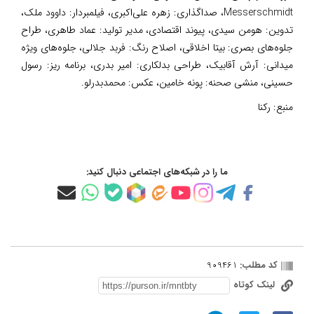
Messerschmidt، صداگذاری: زهره علی‌اکبری، فیلمبردار: داوود ملک،
تدوین: هومن سیدی، پیوند اقتصادی، مدیر تولید: عماد طاهری، طراح
جلوه‌های بصری: بیتا اخلاقی، اصلاح رنگ: فربد جلالی، جلوه‌های ویژه
میدانی: آرش آقابیک، طراحی بدلکاری: امیر بدری، برنامه ریز: رسول
حسینی، منشی صحنه: پونه خامین، عکس: محمدبدرلو.
منبع:
رکنا
ما را در شبکه‌های اجتماعی دنبال کنید:
کد مطلب:
909461
لینک کوتاه