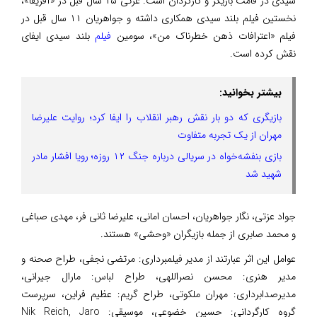
سیدی در قامت بازیگر و کارگردان است. عزتی ۱۵ سال قبل در «آفریقا»،
نخستین فیلم بلند سیدی همکاری داشته و جواهریان ۱۱ سال قبل در
فیلم «اعترافات ذهن خطرناک من»، سومین
فیلم
بلند سیدی ایفای
نقش کرده است.
بیشتر بخوانید:
بازیگری که دو بار نقش رهبر انقلاب را ایفا کرد؛ روایت علیرضا
مهران از یک تجربه متفاوت
بازی بنفشه‌خواه در سریالی درباره جنگ ۱۲ روزه؛ رویا افشار مادر
شهید شد
جواد عزتی، نگار جواهریان، احسان امانی، علیرضا ثانی فر، مهدی صباغی
و محمد صابری از جمله بازیگران «وحشی» هستند.
عوامل این اثر عبارتند از مدیر فیلمبرداری: مرتضی نجفی، طراح صحنه و
مدیر هنری: محسن نصراللهی، طراح لباس: مارال جیرانی،
مدیرصدابرداری: مهران ملکوتی، طراح گریم: عظیم فراین، سرپرست
گروه کارگردانی: حسین خضوعی، موسیقی: Nik Reich, Jaro