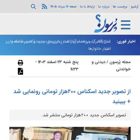
آرشیو
برچسب ها
درباره ما
ارتباط با ما
جمعه 16 مرداد 1405
اخبار فوری:
اسلام‌آباد: رایزنی‌ها برای کاهش تنش‌ها درباره تنگه هرمز ادامه
شارژ کالابرگ مردادماه آغاز شد؛ زمان‌بندی جدید و تغییر فاصله واریز
ان
دارد
اعتبار خانوارها
ا
مجله پُرسون
/
دیدنی و
پنج شنبه 23 اسفند 1403 -
خواندنی
11:33
از تصویر جدید اسکناس ۲۰۰هزار تومانی‌ رونمایی شد
+ ببینید
تصویر اسکناس جدید ۲۰۰هزار تومانی منتشر شد.