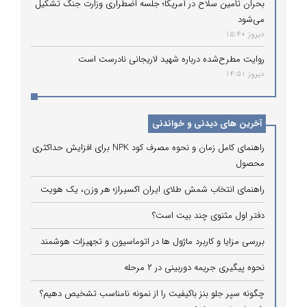
بحران تأمین سلاح در آمریکا؛ جلسه اضطراری وزارت جنگ تشکیل
می‌شود
دیروز 15:40
روایت مطرح‌شده درباره شهید لاریجانی نادرست است
دیروز 14:51
آخرین های دیدنی و خواندنی
راهنمای کامل زمان و نحوه مصرف کود NPK برای افزایش حداکثری
محصول
راهنمای انتخاب شمش طلای ایران اکسیراز؛ هر وزن، یک هویت
دفتر اول مثنوی چند بیت است؟
بررسی مزایا و کاربرد ماژول ها در اتوماسیون و تجهیزات هوشمند
نحوه پیگیری جریمه دوربینی در ۲ مرحله
چگونه سپر جلو بنز باکیفیت را از نمونه نامناسب تشخیص دهیم؟