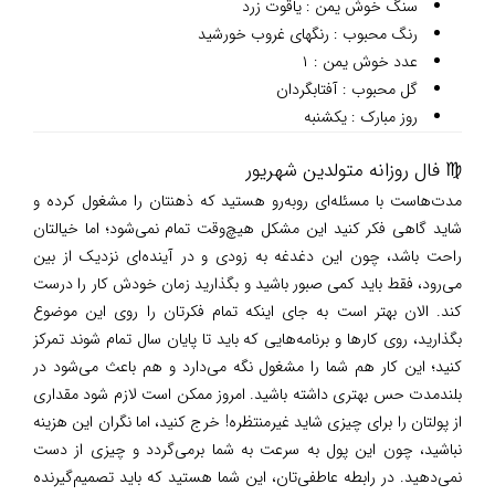
سنگ خوش یمن : یاقوت زرد
رنگ محبوب : رنگهای غروب خورشید
عدد خوش یمن : ۱
گل محبوب : آفتابگردان
روز مبارک : یکشنبه
♍ فال روزانه متولدین شهریور
مدت‌هاست با مسئله‌ای روبه‌رو هستید که ذهنتان را مشغول کرده و
شاید گاهی فکر کنید این مشکل هیچ‌وقت تمام نمی‌شود؛ اما خیالتان
راحت باشد، چون این دغدغه به زودی و در آینده‌ای نزدیک از بین
می‌رود، فقط باید کمی صبور باشید و بگذارید زمان خودش کار را درست
کند. الان بهتر است به جای اینکه تمام فکرتان را روی این موضوع
بگذارید، روی کارها و برنامه‌هایی که باید تا پایان سال تمام شوند تمرکز
کنید؛ این کار هم شما را مشغول نگه می‌دارد و هم باعث می‌شود در
بلندمدت حس بهتری داشته باشید. امروز ممکن است لازم شود مقداری
از پولتان را برای چیزی شاید غیرمنتظره! خرج کنید، اما نگران این هزینه
نباشید، چون این پول به سرعت به شما برمی‌گردد و چیزی از دست
نمی‌دهید. در رابطه عاطفی‌تان، این شما هستید که باید تصمیم‌گیرنده