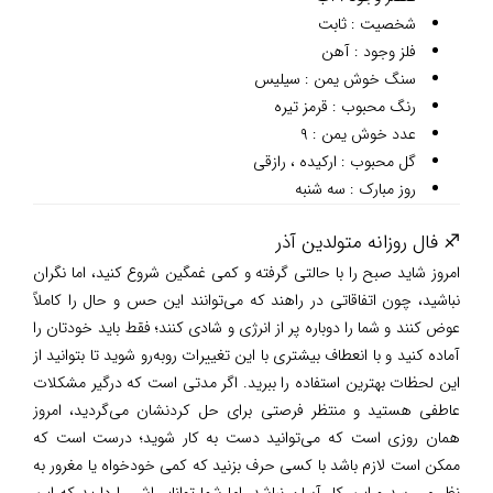
شخصیت : ثابت
فلز وجود : آهن
سنگ خوش یمن : سیلیس
رنگ محبوب : قرمز تیره
عدد خوش یمن : ۹
گل محبوب : ارکیده ، رازقی
روز مبارک : سه شنبه
♐ فال روزانه متولدین آذر
امروز شاید صبح را با حالتی گرفته و کمی غمگین شروع کنید، اما نگران
نباشید، چون اتفاقاتی در راهند که می‌توانند این حس و حال را کاملاً
عوض کنند و شما را دوباره پر از انرژی و شادی کنند؛ فقط باید خودتان را
آماده کنید و با انعطاف بیشتری با این تغییرات روبه‌رو شوید تا بتوانید از
این لحظات بهترین استفاده را ببرید. اگر مدتی است که درگیر مشکلات
عاطفی هستید و منتظر فرصتی برای حل کردنشان می‌گردید، امروز
همان روزی است که می‌توانید دست به کار شوید؛ درست است که
ممکن است لازم باشد با کسی حرف بزنید که کمی خودخواه یا مغرور به
نظر می‌رسد و این کار آسان نباشد، اما شما توانایی‌اش را دارید که این