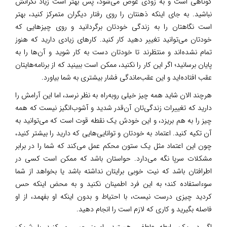
کوتاهی است و به زودی عوض می‌شود، پس بهتر است زیاد نگرانش
نباشید. به جای اینکه ذهنتان را روی رفتار دیگران متمرکز کنید، بهتر
است نگاهتان را به زندگی خودتان برگردانید و روی چیزهایی که
خودتان می‌توانید تغییر دهید کار کنید. کارهای زیادی دارید که هنوز
تمام نشده‌اند و منتظرند تا خودتان دست به کار شوید و آن‌ها را به
پایان برسانید؛ اگر این کار را نکنید، ممکن است ببینید که از برنامه‌هایتان
عقب افتاده‌اید و این عقب‌ماندگی فشار بیشتری به شما بیاورد.
هرچند الان شاید همه چیز خیلی روبه‌راه به نظر نرسد، اما این آرامش را
دارید که تغییرات زندگی‌تان آن‌قدر شدید و آشوب‌انگیز نیست که همه
چیز را به هم بریزد، و این خودش یک نقطه قوت است که می‌توانید به
آن تکیه کنید. اعتماد به خودتان و توانایی‌هایی که دارید را بیشتر کنید،
چون این اعتماد مثل یک ستون محکم عمل می‌کند که شما را در برابر
مشکلات سرپا نگه می‌دارد. حواستان باشد که ممکن است کسی در
اطرافتان باشد که نیت خوبی برایتان نداشته باشد یا بخواهد از شما
سوءاستفاده کند؛ به این فرد اطمینان نکنید و به محض اینکه حس
کردید چیزی درست نیست، با احتیاط و بدون اینکه او بفهمد، از او
فاصله بگیرید و کاری که لازم است را انجام دهید.
اگر در یک رابطه عاطفی هستید، امروز حس می‌کنید با شریک