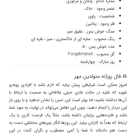
ستاره حاکم : ولکان و مرکوری
عنصر وجود : خاک
شخصیت : راوی
فلز وجود : پلاتین
سنگ خوش یمن : عقیق سبز
رنگ محبوب : سایه ای از خاکستری ، سبز ، نقره ای
عدد خوش یمن : ۵
گل محبوب : Forgetmenot
روز مبارک : چهارشنبه
♎ فال روزانه متولدین مهر
امروز ممکن است شرایطی پیش بیاید که لازم باشد با افرادی روبه‌رو
شوید که شاید در حالت عادی خیلی علاقه‌ای به صحبت یا ارتباط با
آن‌ها نداشته باشید؛ اما بهتر است این حس را نشان ندهید و با روی باز
این دیدار را انجام دهید، چون این تعامل می‌تواند در نهایت به سود شما
باشد و فایده‌هایی برایتان داشته باشد، مثلاً یک فرصت کاری یا یک
ارتباط که بعداً به کارتان بیاید. این روزها انگار چیزهای مختلفی دست به
دست هم داده‌اند تا شما را کمی مضطرب و نگران کنند؛ در این