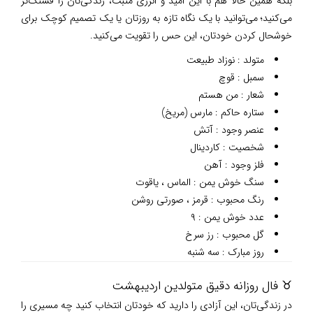
بلکه همین حالا هم با این امید و انرژی مثبت، زندگی‌تان را قشنگ‌تر
می‌کنید؛ می‌توانید با یک نگاه تازه به روزتان یا یک تصمیم کوچک برای
خوشحال کردن خودتان، این حس را تقویت می‌کنید.
متولد : نوزاد طبیعت
سمبل : قوچ
شعار : من هستم
ستاره حاکم : مارس (مریخ)
عنصر وجود : آتش
شخصیت : کاردینال
فلز وجود : آهن
سنگ خوش یمن : الماس ، یاقوت
رنگ محبوب : قرمز ، صورتی روشن
عدد خوش یمن : ۹
گل محبوب : رز سرخ
روز مبارک : سه شنبه
♉ فال روزانه دقیق متولدین اردیبهشت
در زندگی‌تان، این آزادی را دارید که خودتان انتخاب کنید چه مسیری را