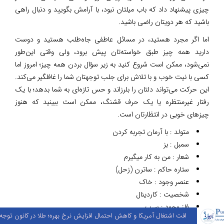
چیزی پیشنهاد داد که باب میلتان نبود، با آرامش بگویید و دنبال راهی
باشید که هر دویتان راضی باشید.
اما اگر مجرد هستید، در مسائل عاطفی جاه‌طلب هستید و دوست
دارید همه چیز طبق خواسته‌تان پیش برود، ولی وقتی این‌طور
نمی‌شود، ممکن است شروع کنید به زیر سؤال بردن همه چیز؛ امروز اما
کسی با نیت خوب و با تلاش برای جلب توجهتان شما را غافلگیر می‌کند.
کلیه حقوق مادی و معنوی محفوظ است.
این حرکت می‌تواند دلتان را بلرزاند و حس تازه‌ای به شما بدهد؛ با یک
1399 | طراحی و توسعه:
آما ویرای کیان
رفتار غیرمنتظره یا یک حرف قشنگ، ممکن است ببینید که هنوز
چیزهای خوبی در انتظارتان است.
متولد : با آرمان تجربه کردن
پیوندها
سمبل : بز
- اخبار آذربایجان غربی
- اخبار استان کرمانشاه
شعار : من به کار میگیرم
- اخبار استان فارس
- اخبار فضای مجازی
ستاره حاکم : ساترن (زحل)
- اخبار استان کرمان
- اخبار ارز دیجیتال
عنصر وجود : خاک
شخصیت : کاردینال
فلز وجود : سرب
افت اشتغال آمریکا و کاهش احتمال افزایش نرخ بهره؛ طلا در کانون توجه بازار
سنگ خوش یمن : عقیق رنگارنگ