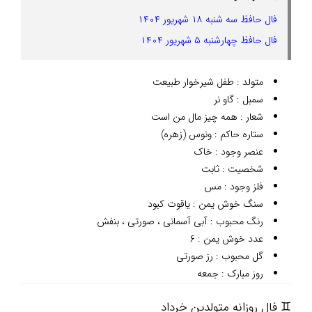
فال حافظ سه شنبه ۱۸ شهریور ۱۴۰۴
فال حافظ چهارشنبه ۵ شهریور ۱۴۰۴
متولد : طفل شیرخوار طبیعت
سمبل : گاو نر
شعار : همه چیز مال من است
ستاره حاکم : ونوس (زهره)
عنصر وجود : خاک
شخصیت : ثابت
فلز وجود : مس
سنگ خوش یمن : یاقوت کبود
رنگ محبوب : آبی آسمانی ، صورتی ، بنفش
عدد خوش یمن : ۶
گل محبوب : رز صورتی
روز مبارک : جمعه
♊ فال روزانه متولدین خرداد