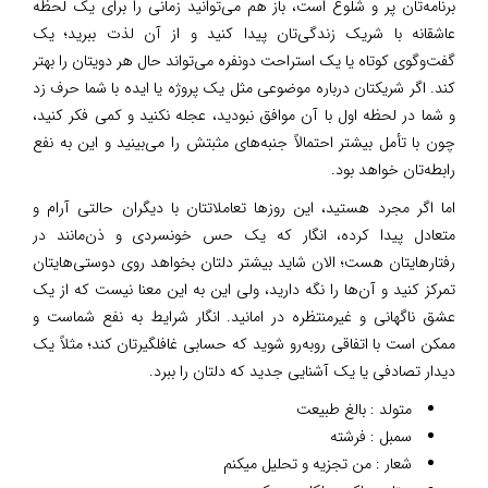
برنامه‌تان پر و شلوغ است، باز هم می‌توانید زمانی را برای یک لحظه
عاشقانه با شریک زندگی‌تان پیدا کنید و از آن لذت ببرید؛ یک
گفت‌وگوی کوتاه یا یک استراحت دونفره می‌تواند حال هر دویتان را بهتر
کند. اگر شریکتان درباره موضوعی مثل یک پروژه یا ایده با شما حرف زد
و شما در لحظه اول با آن موافق نبودید، عجله نکنید و کمی فکر کنید،
چون با تأمل بیشتر احتمالاً جنبه‌های مثبتش را می‌بینید و این به نفع
رابطه‌تان خواهد بود.
اما اگر مجرد هستید، این روزها تعاملاتتان با دیگران حالتی آرام و
متعادل پیدا کرده، انگار که یک حس خونسردی و ذن‌مانند در
رفتارهایتان هست؛ الان شاید بیشتر دلتان بخواهد روی دوستی‌هایتان
تمرکز کنید و آن‌ها را نگه دارید، ولی این به این معنا نیست که از یک
عشق ناگهانی و غیرمنتظره در امانید. انگار شرایط به نفع شماست و
ممکن است با اتفاقی روبه‌رو شوید که حسابی غافلگیرتان کند؛ مثلاً یک
دیدار تصادفی یا یک آشنایی جدید که دلتان را ببرد.
متولد : بالغ طبیعت
سمبل : فرشته
شعار : من تجزیه و تحلیل میکنم