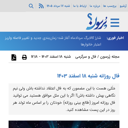
آرشیو
برچسب ها
درباره ما
ارتباط با ما
شنبه 17 مرداد 1405
ه هرمز ادامه
اخبار فوری:
شارژ کالابرگ مردادماه آغاز شد؛ زمان‌بندی جدید و تغییر فاصله واریز
ان
اعتبار خانوارها
ا
مجله پُرسون
/
فال و سرگرمی
شنبه 18 اسفند 1403 - 12:18
فال روزانه شنبه 18 اسفند 1403
مَثَلی هست با این مضمون که به فال اعتقاد نداشته باش ولی نیم
نگاهی بهش داشته باش!! اگر با این مثل موافق هستید می توانید
فال روزانه امروز (طالع بینی روزانه) خودتان را بر اساس ماه تولد هر
روز در این پست مشاهده کنید.