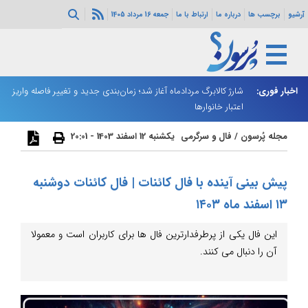
آرشیو
برچسب ها
درباره ما
ارتباط با ما
جمعه 16 مرداد 1405
ه هرمز ادامه
اخبار فوری:
شارژ کالابرگ مردادماه آغاز شد؛ زمان‌بندی جدید و تغییر فاصله واریز
ان
اعتبار خانوارها
ا
مجله پُرسون
/
فال و سرگرمی
یکشنبه 12 اسفند 1403 - 20:01
پیش بینی آینده با فال کائنات | فال کائنات دوشنبه
۱۳ اسفند ماه ۱۴۰۳
این فال یکی از پرطرفدارترین فال ها برای کاربران است و معمولا
آن را دنبال می کنند.