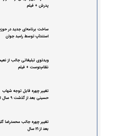
پدرش + فیلم
ساخت برنامه‌ای جدید در حوزه
استندآپ توسط رامبد جوان
ویدئوی تبلیغاتی جالب از نعیم
نظام‌دوست + فیلم
تغییر چهره قابل توجه شهاب
حسینی بعد از گذشت ۹ سال 
سریال شهرزاد در ۵۰ سالگی+تصاویر
تغییر چهره جالب محمدرضا گلزا
بعد از 21 سال