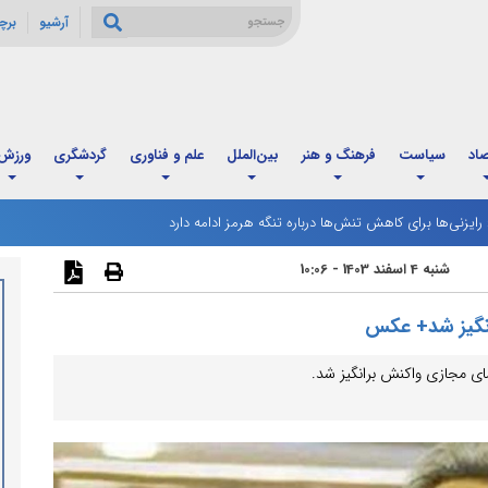
آرشیو
برچ
صاد
سیاست
فرهنگ و هنر
بین‌الملل
علم و فناوری
گردشگری
ورزش
: رایزنی‌ها برای کاهش تنش‌ها درباره تنگه هرمز ادامه دارد
رگ مردادماه آغاز شد؛ زمان‌بندی جدید و تغییر فاصله واریز اعتبار خانوارها
شنبه 4 اسفند 1403 - 10:06
رانگیز شد+ عکس
ضای مجازی واکنش برانگیز شد.