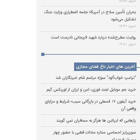
دیروز 15:50
بحران تأمین سلاح در آمریکا؛ جلسه اضطراری وزارت جنگ
تشکیل می‌شود
دیروز 15:40
روایت مطرح‌شده درباره شهید لاریجانی نادرست است
دیروز 14:51
آخرین های اخبار داغ فضای مجازی
"ترامپ خواب‌آلود" سوژه مراسم شام خبرنگاران شد
خرید جم موبایل لجند فوری، امن و ارزان از اوریکس گیم
خرید آیفون 17 قسطی در بازرگانی سیب؛ شرایط و مزایای
واقعی آن
رازهایی که ایرلاین ‌ها هرگز به مسافران نمی‌ گویند
سورپرایز احساسی ستاره سادات قطبی با حضور چهار
پسرش+ ویدئو