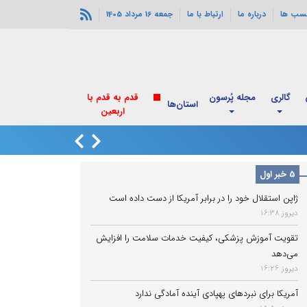
سب ها
درباره ما
ارتباط با ما
جمعه 16 مرداد 1405
گالری
مجله پُرسون
قدم به قدم با
استان‌ها
اربعین
انفجارهای خورموج
5 خبر اول
ژاپن استقلال خود را در برابر آمریکا از دست داده است
دیروز 16:38
تقویت آموزش پزشکی، کیفیت خدمات سلامت را افزایش
می‌دهد
دیروز 16:26
آمریکا برای نبردهای پهپادی آینده آمادگی ندارد