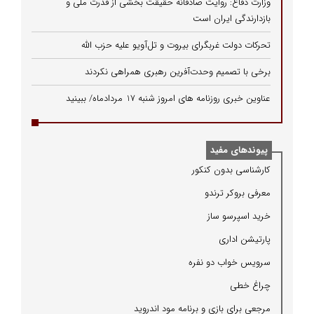
وزارت دفاع: روایت صادقانه حقیقت بخشی از قدرت ملی و
بازدارندگی ایران است
تحرکات دولت غربگرای بیروت و تل‌آویو علیه حزب الله
برخی با تصمیم وحدت‌آفرین رهبری همراهی نکردند
عناوین خبری روزنامه های امروز شنبه 17 مردادماه/ ببینید
پیوندهای مفید
كارشناسی بدون كنكور
معرفی بروكر ترندو
خرید اسپرسو ساز
پارتیشن اداری
سرویس خواب دو نفره
چراغ خطی
مرجعی برای بازی و برنامه مود اندروید