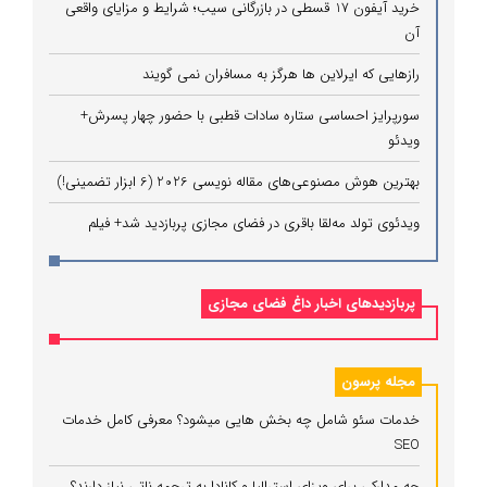
خرید آیفون 17 قسطی در بازرگانی سیب؛ شرایط و مزایای واقعی
آن
رازهایی که ایرلاین ‌ها هرگز به مسافران نمی‌ گویند
سورپرایز احساسی ستاره سادات قطبی با حضور چهار پسرش+
ویدئو
بهترین هوش مصنوعی‌های مقاله نویسی 2026 (6 ابزار تضمینی!)
ویدئوی تولد مه‌لقا باقری در فضای مجازی پربازدید شد+ فیلم
پربازدیدهای اخبار داغ فضای مجازی
مجله پرسون
خدمات سئو شامل چه بخش هایی میشود؟ معرفی کامل خدمات
SEO
چه مدارکی برای ویزای استرالیا و کانادا به ترجمه ناتی نیاز دارند؟