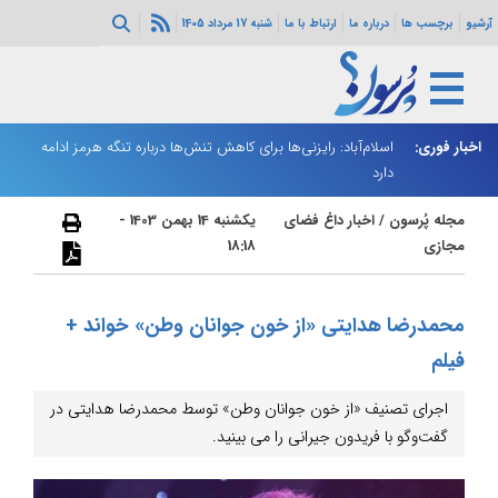
آرشیو
برچسب ها
درباره ما
ارتباط با ما
شنبه 17 مرداد 1405
اخبار فوری:
اسلام‌آباد: رایزنی‌ها برای کاهش تنش‌ها درباره تنگه هرمز ادامه
شارژ کالابرگ مردادماه آغاز شد؛ زمان‌بندی جدید و تغییر فاصله واریز
ان
دارد
اعتبار خانوارها
ا
مجله پُرسون
/
اخبار داغ فضای
یکشنبه 14 بهمن 1403 -
مجازی
18:18
محمدرضا هدایتی «از خون جوانان وطن» خواند +
فیلم
اجرای تصنیف «از خون جوانان وطن» توسط محمدرضا هدایتی در
گفت‌و‌گو با فریدون جیرانی را می بینید.