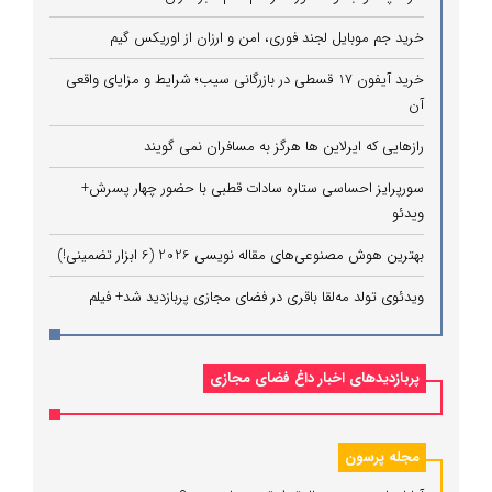
خرید جم موبایل لجند فوری، امن و ارزان از اوریکس گیم
خرید آیفون 17 قسطی در بازرگانی سیب؛ شرایط و مزایای واقعی
آن
رازهایی که ایرلاین ‌ها هرگز به مسافران نمی‌ گویند
سورپرایز احساسی ستاره سادات قطبی با حضور چهار پسرش+
ویدئو
بهترین هوش مصنوعی‌های مقاله نویسی 2026 (6 ابزار تضمینی!)
ویدئوی تولد مه‌لقا باقری در فضای مجازی پربازدید شد+ فیلم
پربازدیدهای اخبار داغ فضای مجازی
مجله پرسون