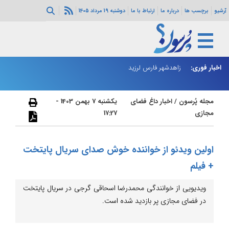
آرشیو
برچسب ها
درباره ما
ارتباط با ما
دوشنبه 19 مرداد 1405
اخبار فوری:
رای عالی امنیت
زاهدشهر فارس لرزید
ذو
مجله پُرسون
/
اخبار داغ فضای
یکشنبه 7 بهمن 1403 -
مجازی
17:27
اولین ویدئو از خواننده خوش صدای سریال پایتخت
+ فیلم
ویدیویی از خوانندگی محمدرضا اسحاقی گرجی در سریال پایتخت
در فضای مجازی پر بازدید شده است.