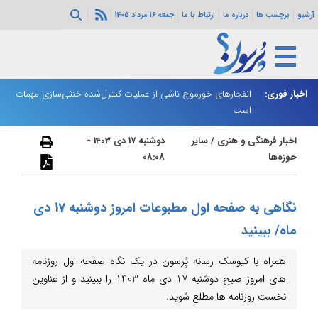
آرشیو
برچسب ها
درباره ما
ارتباط با ما
جمعه 16 مرداد 1405
اخبار فوری:
دور سوم مذاکرات لبنان و رژیم صهیونیستی در رم آغاز شد
انفجارهای خورموج ناشی از عملیات کنترل‌شده خنثی‌سازی مهمات
ر
است
اخبار فرهنگی و هنری
/
سایر
دوشنبه 17 دی 1403 -
حوزه‌ها
08:08
نگاهی به صفحه اول مطبوعات امروز دوشنبه 17 دی
ماه/ ببینید
همراه با کیوسک رسانه پُرسون در یک نگاه صفحه اول روزنامه
های امروز صبح دوشنبه 17 دی ماه 1403 را ببینید و از عناوین
نخست روزنامه ها مطلع شوید.