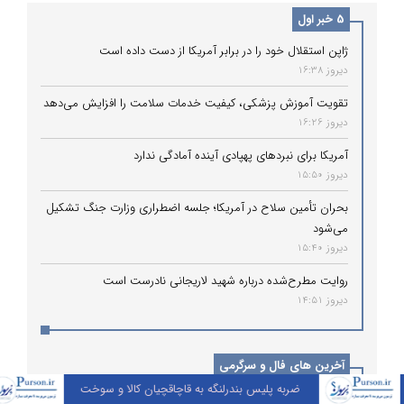
5 خبر اول
ژاپن استقلال خود را در برابر آمریکا از دست داده است
دیروز 16:38
تقویت آموزش پزشکی، کیفیت خدمات سلامت را افزایش می‌دهد
دیروز 16:26
کلیه حقوق مادی و معنوی محفوظ است.
آمریکا برای نبردهای پهپادی آینده آمادگی ندارد
1399 | طراحی و توسعه:
آما ویرای کیان
دیروز 15:50
بحران تأمین سلاح در آمریکا؛ جلسه اضطراری وزارت جنگ تشکیل
می‌شود
پیوندها
دیروز 15:40
- اخبار آذربایجان غربی
- اخبار استان کرمانشاه
روایت مطرح‌شده درباره شهید لاریجانی نادرست است
- اخبار استان فارس
- اخبار فضای مجازی
دیروز 14:51
- اخبار استان کرمان
- اخبار ارز دیجیتال
آخرین های فال و سرگرمی
ضربه پلیس بندرلنگه به قاچاقچیان کالا و سوخت
پیم
کدام مادربرد گیمینگ بخریم؟ بررسی مدل‌های B650، Z790، B760