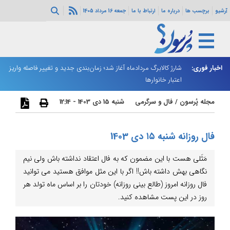
آرشیو
برچسب ها
درباره ما
ارتباط با ما
جمعه 16 مرداد 1405
ه هرمز ادامه
اخبار فوری:
شارژ کالابرگ مردادماه آغاز شد؛ زمان‌بندی جدید و تغییر فاصله واریز
ان
اعتبار خانوارها
ا
مجله پُرسون
/
فال و سرگرمی
شنبه 15 دی 1403 - 12:14
فال روزانه شنبه ۱۵ دی 1403
مَثَلی هست با این مضمون که به فال اعتقاد نداشته باش ولی نیم
نگاهی بهش داشته باش!! اگر با این مثل موافق هستید می توانید
فال روزانه امروز (طالع بینی روزانه) خودتان را بر اساس ماه تولد هر
روز در این پست مشاهده کنید.