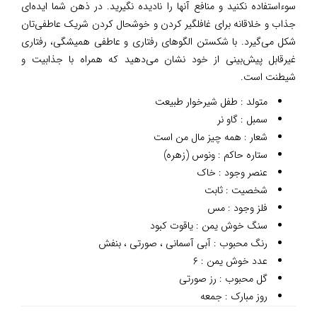
سوءاستفاده نکنید و منافع آنها را نادیده نگیرید. در ذهن شما ایده‌ای
جذاب و خلاقانه برای غافلگیر کردن و خوشحال کردن شریک عاطفی‌تان
شکل می‌گیرد. با شکستن الگوهای رفتاری و عاطفی همیشگی، رفتاری
غیرقابل پیش‌بینی از خود نشان می‌دهید که همراه با جذابیت و
شیطنت است.
متولد : طفل شیرخوار طبیعت
سمبل : گاو نر
شعار : همه چیز مال من است
ستاره حاکم : ونوس (زهره)
عنصر وجود : خاک
شخصیت : ثابت
فلز وجود : مس
سنگ خوش یمن : یاقوت کبود
رنگ محبوب : آبی آسمانی ، صورتی ، بنفش
عدد خوش یمن : ۶
گل محبوب : رز صورتی
روز مبارک : جمعه