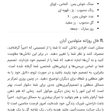
سنگ خوش یمن : الماس ، اوپال
رنگ محبوب : بژ ، قهوه ای
عدد خوش یمن : ۶
گل محبوب : رز سفید
روز مبارک : جمعه
♏ فال روزانه متولدین آبان
ممکن است افرادی تلاش کنند تا شما را از تصمیمی که اخیراً گرفته‌اید،
منصرف کنند و نظر شما را تغییر دهند. در برابر این تلاش‌ها مقاومت
کنید و به آن‌ها اجازه ندهید که شما را از تصمیم خود بازدارند. تصمیم
شما بر اساس بررسی‌ها و ارزیابی‌های شخصی شما گرفته شده است.
بنابراین، به تصمیم خود پایبند باشید و در صورت لزوم، دلایل خود را به
طور منطقی و شفاف برای دیگران توضیح دهید. در چنین روزی تمرکز بر
مسائل منطقی و تصمیم‌گیری‌های جدی برای شما دشوار است، بهتر
است که این امور را به زمان دیگری موکول کنید. زمانی که هم ذهن
شما آرام‌تر باشد و هم بتوانید با تمرکز بیشتری به مسائل بپردازید. اخیراً
باعث ناراحتی شریک زندگی خود شده‌اید، امروز فرصت مناسبی است تا
با یک حرکت محبت‌آمیز، مانند هدیه دادن یک شاخه گل یا یک هدیه