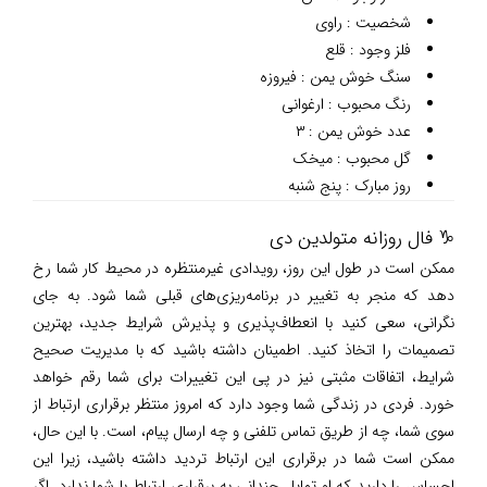
شخصیت : راوی
فلز وجود : قلع
سنگ خوش یمن : فیروزه
رنگ محبوب : ارغوانی
عدد خوش یمن : ۳
گل محبوب : میخک
روز مبارک : پنج شنبه
♑ فال روزانه متولدین دی
ممکن است در طول این روز، رویدادی غیرمنتظره در محیط کار شما رخ
دهد که منجر به تغییر در برنامه‌ریزی‌های قبلی شما شود. به جای
نگرانی، سعی کنید با انعطاف‌پذیری و پذیرش شرایط جدید، بهترین
تصمیمات را اتخاذ کنید. اطمینان داشته باشید که با مدیریت صحیح
شرایط، اتفاقات مثبتی نیز در پی این تغییرات برای شما رقم خواهد
خورد. فردی در زندگی شما وجود دارد که امروز منتظر برقراری ارتباط از
سوی شما، چه از طریق تماس تلفنی و چه ارسال پیام، است. با این حال،
ممکن است شما در برقراری این ارتباط تردید داشته باشید، زیرا این
احساس را دارید که او تمایل چندانی به برقراری ارتباط با شما ندارد. اگر