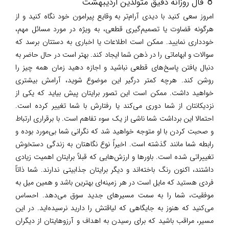
♉ فال روزانه دقیق متولدین اردیبهشت
امروز سعی کنید با دیدی آرام‌تر به وقایع پیرامون خود نگاه کنید و از
هرگونه قضاوت یا تصمیم‌گیری قطعی، به ویژه در مورد مسائل مهم،
خودداری نمایید. ممکن است اطلاعات یا اخباری به دستتان برسد که
سوالات و ابهاماتی را در ذهن شما ایجاد کند. بهتر است در حال حاضر به
دنبال یافتن پاسخ‌های قطعی نباشید و اجازه دهید زمان همه چیز را
روشن کند. هرچه کمتر درگیر این موضوع شوید، آرامش بیشتری
خواهید داشت. ممکن است این تصور برایتان پیش بیاید که یکی از
نزدیکانتان از شما دوری می‌کند یا رفتارش با شما تغییر کرده است.
احتمالا این برداشت شما ناشی از یک سوء تفاهم است. با برقراری ارتباط
و صحبت کردن با او متوجه خواهید شد که نگرانی شما بی‌مورد بوده و
رابطه شما مانند گذشته است. اخیراً نوع نگاهتان به زندگی دستخوش
تغییراتی شده است. باورها و ارزش‌هایی که قبلاً برایتان اهمیت زیادی
داشتند، اکنون رنگ باخته‌اند و دیگر برایتان جذابیتی ندارند. شما ذاتاً
فردی هستید که مایل است در هر زمینه‌ای بهترین باشد و همین میل به
موفقیت، شما را به سمت مسیرهای جدید سوق می‌دهد. احساس
می‌کنید که هنوز به جایگاهی که لیاقتش را دارید نرسیده‌اید. در این
مسیر، مراقب باشید که برای رسیدن به اهداف و آرزوهایتان از دیگران