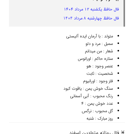
فال حافظ یکشنبه ۱۲ مرداد ۱۴۰۴
فال حافظ چهارشنبه ۸ مرداد 1404
متولد : با آرمان ایده آلیستی
سمبل : مرد و دلو
شعار : من میدانم
ستاره حاکم : اورانوس
عنصر وجود : هو
شخصیت : ثابت
فلز وجود : اورانیوم
سنگ خوش یمن : یاقوت کبود
رنگ محبوب : آبی آسمانی
عدد خوش یمن : ۴
گل محبوب : نرگس
روز مبارک : شنبه
♓ فال روزانه متولدین اسفند