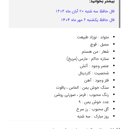
بیشتر بخوانید:
فال حافظ سه شنبه 20 آبان ماه 1404
فال حافظ یکشنبه 6 مهر ماه ۱۴۰۴
متولد : نوزاد طبیعت
سمبل : قوچ
شعار : من هستم
ستاره حاکم : مارس (مریخ)
عنصر وجود : آتش
شخصیت : کاردینال
فلز وجود : آهن
سنگ خوش یمن : الماس ، یاقوت
رنگ محبوب : قرمز ، صورتی روشن
عدد خوش یمن : ۹
گل محبوب : رز سرخ
روز مبارک : سه شنبه