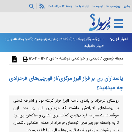
آرشیو
برچسب ها
درباره ما
ارتباط با ما
جمعه 16 مرداد 1405
اخبار فوری:
اسلام‌آباد: رایزنی‌ها برای کاهش تنش‌ها درباره تنگه هرمز ادامه
شارژ کالابرگ مردادماه آغاز شد؛ زمان‌بندی جدید و تغییر فاصله واریز
ان
دارد
اعتبار خانوارها
ا
مجله پُرسون
/
دیدنی و خواندنی
دوشنبه 10 دی 1403 - 13:04
پاسداران ری بر فراز البرز مرکزی/از قورچی‌های فرحزادی
چه میدانید؟
روستای فرحزاد بر بلندی دامنه البرز قرار گرفته بود و اشراف کاملی
بر روستاهای اطرافش داشت که مهم‌ترین آن ری بود. این
موقعیت منحصر به فرد بهترین کمک برای اهالی و حاکمان ری بود
تا به واسطه قورچی‌های کوه‌های فرحزاد از حمله احتمالی دشمنان
با خبر شوند. خواندن قصه قورچی‌ها خالی از لطف نیست.