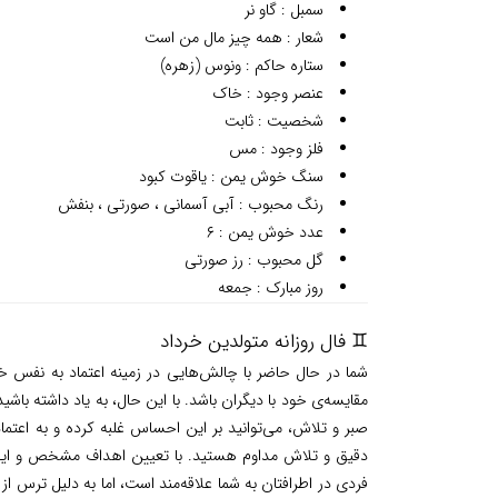
سمبل : گاو نر
شعار : همه چیز مال من است
ستاره حاکم : ونوس (زهره)
عنصر وجود : خاک
شخصیت : ثابت
فلز وجود : مس
سنگ خوش یمن : یاقوت کبود
رنگ محبوب : آبی آسمانی ، صورتی ، بنفش
عدد خوش یمن : ۶
گل محبوب : رز صورتی
روز مبارک : جمعه
♊ فال روزانه متولدین خرداد
شما در حال حاضر با چالش‌هایی در زمینه اعتماد به نفس 
مقایسه‌ی خود با دیگران باشد. با این حال، به یاد داشته باش
صبر و تلاش، می‌توانید بر این احساس غلبه کرده و به اعتماد
دقیق و تلاش مداوم هستید. با تعیین اهداف مشخص و ایجاد
فردی در اطرافتان به شما علاقه‌مند است، اما به دلیل ترس 