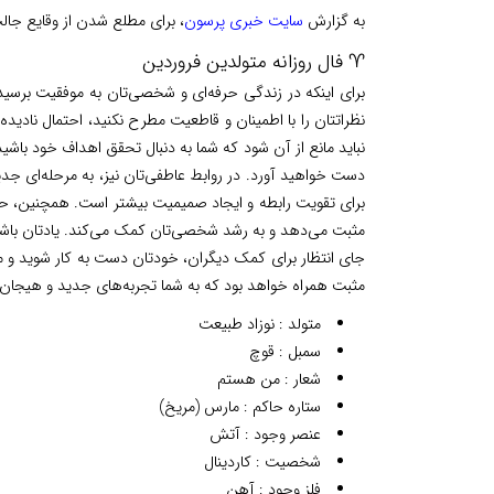
به گزارش
سایت خبری پرسون
، برای مطلع شدن از وقایع جا
♈ فال روزانه متولدین فروردین
برای اینکه در زندگی حرفه‌ای و شخصی‌تان به موفقیت برسید،
نظراتتان را با اطمینان و قاطعیت مطرح نکنید، احتمال نادیده
نباید مانع از آن شود که شما به دنبال تحقق اهداف خود باشید.
دست خواهید آورد. در روابط عاطفی‌تان نیز، به مرحله‌ای جد
برای تقویت رابطه و ایجاد صمیمیت بیشتر است. همچنین، حض
مثبت می‌دهد و به رشد شخصی‌تان کمک می‌کند. یادتان باشد
جای انتظار برای کمک دیگران، خودتان دست به کار شوید و مسئول
مثبت همراه خواهد بود که به شما تجربه‌های جدید و هیجان‌
متولد : نوزاد طبیعت
سمبل : قوچ
شعار : من هستم
ستاره حاکم : مارس (مریخ)
عنصر وجود : آتش
شخصیت : کاردینال
فلز وجود : آهن