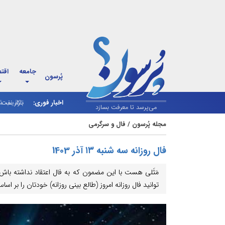
جامعه
اقت
پُرسون
اخبار فوری:
بازار نف
می‌پرسد تا معرفت بسازد
مجله پُرسون
/
فال و سرگرمی
فال روزانه سه شنبه ۱۳ آذر 1403
مَثَلی هست با این مضمون که به فال اعتقاد نداشته باش
توانید فال روزانه امروز (طالع بینی روزانه) خودتان را بر 