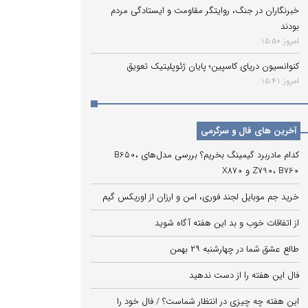
خبرنگاران در جنگ، روایتگر مقاومت و ایستادگی مردم
بودند
امروز 15:50
کنوانسیون دریای کاسپین؛ پایان ژئوپلیتیک تعویق
امروز 15:41
آخرین های فال و سرگرمی
کدام مادربرد گیمینگ بخریم؟ بررسی مدل‌های B650،
Z790، B760 و X870
خرید جم موبایل لجند فوری، امن و ارزان از اوریکس گیم
از اتفاقات خوب و بد این هفته آگاه شوید
طالع عشق شما در چهارشنبه ۲۹ بهمن
فال این هفته را از دست ندهید
این هفته چه چیزی در انتظار شماست؟ / فال خود را