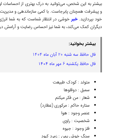
بیشتر به این شخص، می‌توانید به درک بهتری از احساسات او 
و پیشرفت همچنان پابرجاست. با کمی سازماندهی و مدیریت زما
خود بپردازید.
خبر
خوشی در انتظار شماست که به شما انرژی و
دیگران کمک می‌کند، به شما نیز احساس رضایت و آرامش د
بیشتر بخوانید:
فال حافظ سه شنبه 20 آبان ماه 1404
فال حافظ یکشنبه 6 مهر ماه ۱۴۰۴
متولد : کودک طبیعت
سمبل : دوقلوها
شعار : من فکر میکنم
ستاره حاکم : مرکوری (عطارد)
عنصر وجود : هوا
شخصیت : راوی
فلز وجود : جیوه
سنگ خوش یمن : زمرد کبود