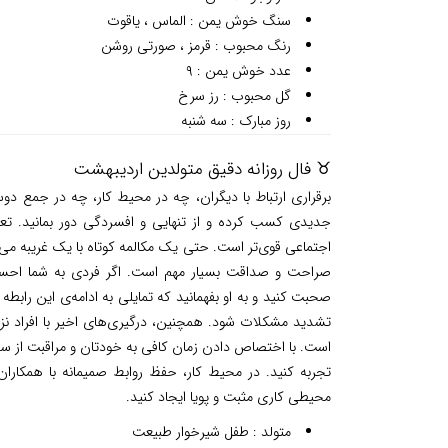
سنگ خوش یمن : الماس ، یاقوت
رنگ محبوب : قرمز ، صورتی روشن
عدد خوش یمن : ۹
گل محبوب : رز سرخ
روز مبارک : سه شنبه
♉ فال روزانه دقیق متولدین اردیبهشت
برقراری ارتباط با دیگران، چه در محیط کار، چه در جمع دو
جدیدی کسب کرده و از تنهایی و افسردگی دور بمانید. تعا
اجتماعی قوی‌تر است. حتی یک مکالمه کوتاه با یک غریبه می‌تو
صراحت و صداقت بسیار مهم است. اگر فردی به شما احساس
صحبت کنید و به او بفهمانید که تمایلی به ادامه‌ی این رابطه
تشدید مشکلات شود. همچنین، درگیری‌های اخیر با افراد نزدی
است. با اختصاص دادن زمان کافی به خودتان و مراقبت از سلا
تجربه کنید. در محیط کار، حفظ روابط صمیمانه با همکاران 
محیطی کاری مثبت و پویا ایجاد کنید.
متولد : طفل شیرخوار طبیعت