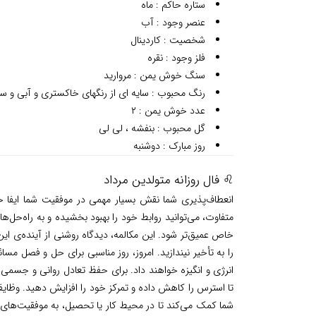
ستاره حاکم : ماه
عنصر وجود : آب
شخصیت : کاردینال
فلز وجود : نقره
سنگ خوش یمن : مروارید
رنگ محبوب : سایه ای از رنگهای خاکستری و آبی و سب
عدد خوش یمن : ۲
گل محبوب : بنفشه ، لی لی
روز مبارک : دوشنبه
♌ فال روزانه متولدین مرداد
انعطاف‌پذیری شما نقش بسیار مهمی در موفقیت شما ایفا خ
متفاوت، می‌توانید روابط خود را بهبود بخشیده و به راه‌حل‌
خاص عمیق‌تر شود. این مکالمه، دیدگاه روشنی از آینده‌ی ای
را به تأخیر نیندازید. امروز، روز مناسبی برای حل و فصل مس
انرژی و انگیزه خواهند داد. برای حفظ تعادل روانی و جسمی،
تا استرس را کاهش داده و تمرکز خود را افزایش دهید. وظایف
شما کمک می‌کند تا در محیط کار یا تحصیل، به موفقیت‌های