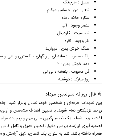
سمبل : خرچنگ
شعار : من احساس میکنم
ستاره حاکم : ماه
عنصر وجود : آب
شخصیت : کاردینال
فلز وجود : نقره
سنگ خوش یمن : مروارید
رنگ محبوب : سایه ای از رنگهای خاکستری و آبی و سب
عدد خوش یمن : ۲
گل محبوب : بنفشه ، لی لی
روز مبارک : دوشنبه
♌ فال روزانه متولدین مرداد
بین تعهدات حرفه‌ای و شخصی خود، تعادل برقرار کنید. جاه‌ط
روابط نزدیکتان تمام شوند. با تعیین اهداف مشخص و اولوی
لذت ببرید. شما با یک تصمیم‌گیری مالی مهم و پیچیده مواجه 
تصمیم‌گیری نیازمند بررسی دقیق، تحلیل عمیق و تامل کافی ا
همراه داشته باشد. شما به عنوان یک انسان، لایق آرامش و م