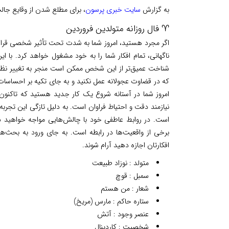
به گزارش
سایت خبری پرسون
، برای مطلع شدن از وقایع جا
♈ فال روزانه متولدین فروردین
اگر مجرد هستید، امروز شما به شدت تحت تأثیر شخصی قرار خ
ناگهانی، تمام افکار شما را به خود مشغول خواهد کرد. با ا
شناخت عمیق‌تر از این شخص ممکن است منجر به تغییر نظر ش
که در قضاوت عجولانه عمل نکنید و به جای تکیه بر احساسات
امروز شما در آستانه شروع یک کار جدید هستید که تاکنون ت
نیازمند دقت و احتیاط فراوان است. به دلیل تازگی این تجرب
است. در روابط عاطفی خود با چالش‌هایی مواجه خواهید شد
برخی از واقعیت‌ها در رابطه است. به جای ورود به بحث‌ها
افکارتان اجازه دهید آرام شوند.
متولد : نوزاد طبیعت
سمبل : قوچ
شعار : من هستم
ستاره حاکم : مارس (مریخ)
عنصر وجود : آتش
شخصیت : کاردینال