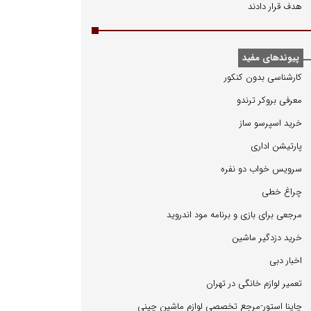
هدف قرار دادند
پیوندهای مفید
كارشناسی بدون كنكور
معرفی بروكر ترندو
خرید اسپرسو ساز
پارتیشن اداری
سرویس خواب دو نفره
چراغ خطی
مرجعی برای بازی و برنامه مود اندروید
خرید دزدگیر ماشین
اخبار دبی
تعمیر لوازم خانگی در تهران
چاینا استور-مرجع تخصصی لوازم ماشین چینی