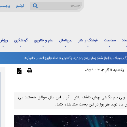
آرشیو
برچسب 
صاد
سیاست
فرهنگ و هنر
بین‌الملل
علم و فناوری
گردشگری
ورزش
رگ مردادماه آغاز شد؛ زمان‌بندی جدید و تغییر فاصله واریز اعتبار خانوارها
یکشنبه 11 آذر 1403 - 09:49
 ولی نیم نگاهی بهش داشته باش!! اگر با این مثل موافق هستید می
اساس ماه تولد هر روز در این پست مشاهده کنید.