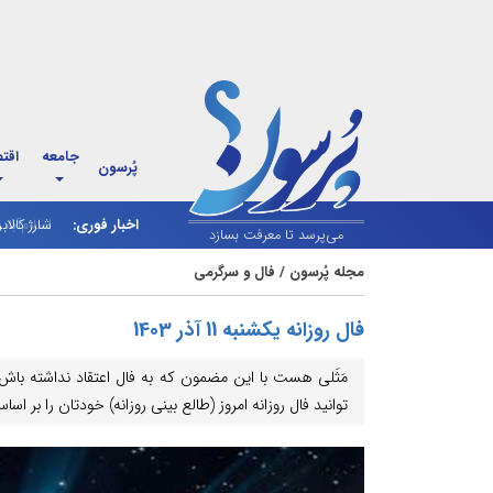
جامعه
اقت
پُرسون
اخبار فوری:
شارژ کالاب
می‌پرسد تا معرفت بسازد
مجله پُرسون
/
فال و سرگرمی
فال روزانه یکشنبه 11 آذر 1403
مَثَلی هست با این مضمون که به فال اعتقاد نداشته باش
توانید فال روزانه امروز (طالع بینی روزانه) خودتان را بر 