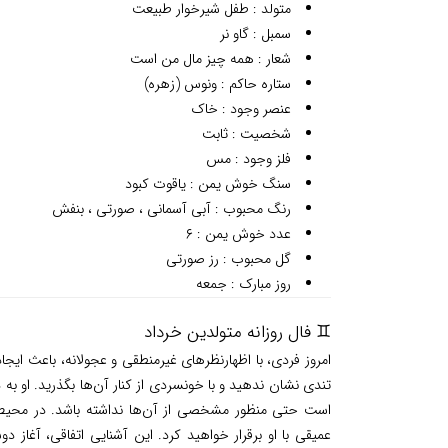
متولد : طفل شیرخوار طبیعت
سمبل : گاو نر
شعار : همه چیز مال من است
ستاره حاکم : ونوس (زهره)
عنصر وجود : خاک
شخصیت : ثابت
فلز وجود : مس
سنگ خوش یمن : یاقوت کبود
رنگ محبوب : آبی آسمانی ، صورتی ، بنفش
عدد خوش یمن : ۶
گل محبوب : رز صورتی
روز مبارک : جمعه
♊ فال روزانه متولدین خرداد
امروز فردی، با اظهارنظرهای غیرمنطقی و عجولانه، باعث ای
تندی نشان ندهید و با خونسردی از کنار آن‌ها بگذرید. او ب
است حتی منظور مشخصی از آن‌ها نداشته باشد. در محیط 
عمیقی با او برقرار خواهید کرد. این آشنایی اتفاقی، آغاز 