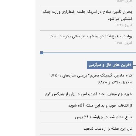
امروز 15:50
بحران تأمین سلاح در آمریکا؛ جلسه اضطراری وزارت جنگ
تشکیل می‌شود
امروز 15:40
روایت مطرح‌شده درباره شهید لاریجانی نادرست است
امروز 14:51
آخرین های فال و سرگرمی
کدام مادربرد گیمینگ بخریم؟ بررسی مدل‌های B650،
Z790، B760 و X870
خرید جم موبایل لجند فوری، امن و ارزان از اوریکس گیم
از اتفاقات خوب و بد این هفته آگاه شوید
طالع عشق شما در چهارشنبه ۲۹ بهمن
فال این هفته را از دست ندهید