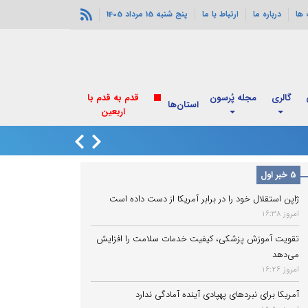
ها
درباره ما
ارتباط با ما
پنج شنبه 15 مرداد 1405
گالری
مجله پُرسون
قدم به قدم با
استان‌ها
اربعین
انفجارهای خورموج
5 خبر اول
ژاپن استقلال خود را در برابر آمریکا از دست داده است
امروز 16:38
تقویت آموزش پزشکی، کیفیت خدمات سلامت را افزایش
می‌دهد
امروز 16:26
آمریکا برای نبردهای پهپادی آینده آمادگی ندارد