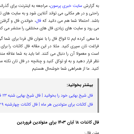
به گزارش
سایت خبری پرسون
، مراجعه به اینترنت برای گذرا
راحتی و در هر مکانی می تواند آنلاین شود و به سایت های تف
باشد. احتمالا شما هم می دانید که
فال
، خواندنِ فال و گرفت
می رود و سایت های زیادی فال های مختلفی را منتشر می کنن
ما سعی کرده ایم تا انواع فال را با عنوان فال فردا برای شما
فراغت تان سپری کنید. مثلا در این مقاله فال کائنات را برای 
است و معمولا آن را دنبال می کنند. اما باید به شما علاقه مند
نظر قرار دهید و به او توکل کنید و چنانچه در فال تان نکت
کنید. ما از همراهی شما خوشحال هستیم
بیشتر بخوانید:
فال شیخ بهایی خود را بخوانید | فال شیخ بهایی شنبه 23 فروردین‌ماه 1404
فال کائنات برای متولدین هر ماه | فال کائنات چهارشنبه ۲۹ اسفند ماه ۱۴۰۳
فال کائنات ۱۸ آبان ۱۴۰۳ برای متولدین فروردین
متن فال: