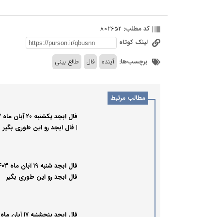
کد مطلب:
802652
لینک کوتاه
برچسب‌ها:
آینده
فال
طالع بینی
مطالب مرتبط
فال
| فال ابجد رو این طوری بگیر
فال ابجد رو این طوری بگیر