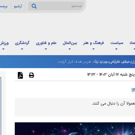
آرشیو
برچس
صاد
سیاست
فرهنگ و هنر
بین‌الملل
علم و فناوری
گردشگری
ورزش
ان سقف تاریخی جدید زد
پنج شنبه 17 آبان 1403 - 13:22
مولا آن را دنبال می کنند.