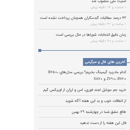
امنیت ملی منصوب شد
1 ساعت و 13 دقیقه پیش
۴۲ درصد مطالبات گندمکاران همچنان پرداخت نشده است
1 ساعت و 32 دقیقه پیش
زمان دقیق انتخابات شوراها در حال بررسی است
1 ساعت و 48 دقیقه پیش
آخرین های فال و سرگرمی
کدام مادربرد گیمینگ بخریم؟ بررسی مدل‌های B650،
Z790، B760 و X870
خرید جم موبایل لجند فوری، امن و ارزان از اوریکس گیم
از اتفاقات خوب و بد این هفته آگاه شوید
طالع عشق شما در چهارشنبه ۲۹ بهمن
فال این هفته را از دست ندهید