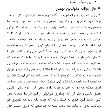
روز مبارک : شنبه
♒ فال روزانه متولدین بهمن
کاری رو که باید الان انجام بدی، اگه بذاری واسه دقیقه نود، کلی دردسر
برات درست می‌کنه و پشیمون میشی. یه فکری به سرت زده، اما
مطمئن نیستی که خوب باشه؟ بهترین کار اینه که با یه نفر که بهش
اعتماد داری صحبت کنی. شاید حرف‌های اون باعث بشه نظر تو کاملا
عوض بشه و به نتیجه‌ی خیلی بهتری برسی. یادت باشه، موفقیت منتظر
توعه! اگه با کسی دوست هستی یا ازدواج کردی، سعی کن همیشه به
اون نشون بدی که دوستش داری. مثلاً گاهی برای اون کادو بخر یا
کارهای کوچولو و قشنگ براش انجام بده. این کارها باعث میشه که
عشقتون همیشه تازه بمونه. آخه مگه میشه آدم همیشه سرشانس
باشه؟ زندگی بالا و پایین داره! تو که تا حالا کلی سختی کشیدی و موفق
شدی، حالا یه شکست کوچولو نباید ناراحتت کنه. یه کم آروم‌تر باش و
به قضیه از یه زاویه دیگه نگاه کن. مطمئن باش همه چیز درست میشه.
امروز ممکنه یه نفر یه خبر بد بهت داده، سعی کن آروم باشی. نفس
عمیق بکش و فکر کن که چطوری می‌تونی از این شرایط سخت عبور
کنی. شاید این اتفاق یه تلنگر باشه که بهت بگه باید یه تغییری تو
زندگیت بدی. یا شاید هم باعث بشه به چیزهایی که داری، بیشتر قدر