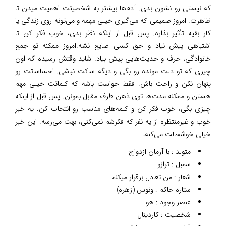
که نیستی رو نشون بدی. آدم‌ها بیشتر به شخصیتت اهمیت میدن تا
ظاهرت. امروز صمیمی که می‌گیری خیلی مهمه و می‌تونه روی زندگی یا
کار بقیه تأثیر بذاره. پس قبل از اینکه نظر بدی، خوب فکر کن تا
اشتباهی پیش نیاد و حق کسی ضایع نشه.امروز ممکنه تو جمع
خانوادگی، حرف و حدیث‌هایی پیش بیاد. شاید وقتش رسیده که اون
چیزی که تو دلت مونده رو بگی و دیگه ساکت نباشی. احساساتت رو
پنهان نکن و راحت باش. فقط حواست باشه که کلماتت خیلی مهم
هستن و ممکنه مدت‌ها توی ذهن طرف مقابل بمونن. پس قبل از اینکه
چیزی بگی، خوب فکر کن و کلمه‌های مناسب رو انتخاب کن. یه خبر
خوب و غیرمنتظره از یه نفر که فکرشم نمی‌کنی، بهت می‌رسه. این خبر
خیلی خوشحالت می‌کنه!
متولد : با آرمان ازدواج
سمبل : ترازو
شعار : من تعادل برقرار میکنم
ستاره حاکم : ونوس (زهره)
عنصر وجود : هو
شخصیت : کاردینال