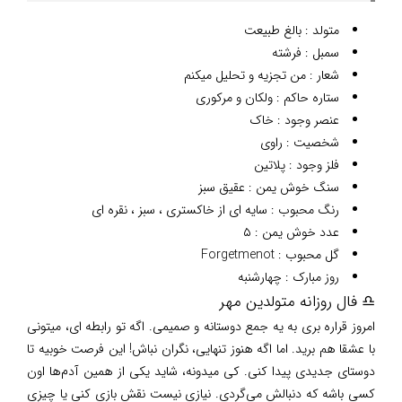
متولد : بالغ طبیعت
سمبل : فرشته
شعار : من تجزیه و تحلیل میکنم
ستاره حاکم : ولکان و مرکوری
عنصر وجود : خاک
شخصیت : راوی
فلز وجود : پلاتین
سنگ خوش یمن : عقیق سبز
رنگ محبوب : سایه ای از خاکستری ، سبز ، نقره ای
عدد خوش یمن : ۵
گل محبوب : Forgetmenot
روز مبارک : چهارشنبه
♎ فال روزانه متولدین مهر
امروز قراره بری به یه جمع دوستانه و صمیمی. اگه تو رابطه ای، میتونی
با عشقا هم برید. اما اگه هنوز تنهایی، نگران نباش! این فرصت خوبیه تا
دوستای جدیدی پیدا کنی. کی میدونه، شاید یکی از همین آدم‌ها اون
کسی باشه که دنبالش می‌گردی. نیازی نیست نقش بازی کنی یا چیزی