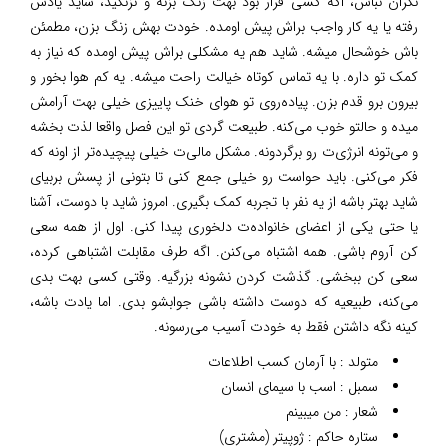
نگران نباش، اگه کسی قرار بود بهت زنگ بزنه و نزنگید، شاید یادش
رفته یا یه کار واجب براش پیش اومده. خودت بهش زنگ بزن، مطمئن
باش خوشحال میشه. شاید هم یه مشکلی براش پیش اومده که نیاز به
کمک تو داره. با یه تماس کوتاه خیالت راحت میشه. یه کم هوا بخور و
بیرون برو قدم بزن. پیاده‌روی تو هوای خنک پاییزی خیلی بهت آرامش
میده و حالتو خوب می‌کنه. طبیعت گردی تو این فصل واقعا لذت بخشه
و می‌تونه انرژی‌ت رو برگردونه. مشکل مالی‌ت خیلی پیچیده‌تر از اونه که
فکر می‌کنی. باید حواست رو خیلی جمع کنی تا بتونی از پسش بربیای
شاید بهتر باشه از یه نفر با تجربه کمک بگیری. امروز شاید با دوست، آشنا
یا حتی یکی از اعضای خانواده‌ت دلخوری پیدا کنی. اول از همه سعی
کن آروم باشی. همه اشتباه می‌کنن. اگه طرف مقابلت اشتباهی کرده،
سعی کن ببخشی. گذشت کردن نشونه بزرگیه. وقتی کسی بهت بدی
می‌کنه، طبیعیه‌ که دوست داشته باشی جوابشو بدی. اما یادت باشه،
کینه نگه داشتن فقط به خودت آسیب می‌رسونه.
متولد : با آرمان کسب اطلاعات
سمبل : اسب با سیمای انسان
شعار : من میبینم
ستاره حاکم : ژوپیتر (مشتری)