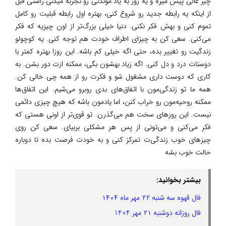
چیز عالی پیش میره و یه روز به یاد موندنی رو تجربه میکنی.راستی قبل
از اینکه یه رابطه جدید رو شروع کنی، بهتره اول رابطه قبلیت رو کامل
تموم کنی و بهش فکر نکنی. دنیا خیلی بزرگ‌تر از اون چیزیه که فکر
می‌کنی. سعی کن به چیزای اطراف خودت هم توجه کنی. یه کوچولو
زندگیت رو تغییر بده، حتی اگه خیلی کم باشه. این روزا بهتره کمتر با
دوستات درد و دل کنی. اگه زیاد بهشون بگی، ممکنه ازت دور بشن. به
کاری که دوست داری مشغول شو و فکرت رو از همه چی خالی کن.
همه ما تو زندگی‌مون با اتفاق‌های بدی روبرو می‌شیم. این اتفاق‌ها
ممکنه روحیه‌مون رو خراب کنن، اما یادمون باشه که هیچ چیزی دائمی
نیست. این روزهای سخت هم می‌گذرن. تو قوی‌تر از اونی هستی که
فکر می‌کنی و می‌تونی از پس هر مشکلی بربیای. سعی کن روی
چیزهای خوب زندگی‌ت تمرکز کنی و به خودت فرصت بده تا دوباره
حالت خوب بشه
بیشتر بخوانید:
فال قهوه سه شنبه ۲۲ مهر ماه ۱۴۰۴
فال روزانه دوشنبه ۲۱ مهر 1404