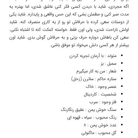
اگه مجردی، شاید با دیدن کسی فکر کنی عاشق شدی، اما بهتره یه
مدت صبر کنی و مطمئن بشی که این حس واقعی و پایداره. شاید یکی
از دوستات سعی کرده با حرفاش تو رو از یه کاری منصرف کنه. شاید
اولش ناراحت شدی، ولی اون فقط خواسته کمکت کنه تا اشتباه نکنی.
سعی کن باهاش دوباره حرف بزنی و به حرفاش گوش بدی. شاید اون
بیشتر از هر کسی دلش میخواد تو موفق باشی.
متولد : با آرمان تجربه کردن
سمبل : بز
شعار : من به کار میگیرم
ستاره حاکم : ساترن (زحل)
عنصر وجود : خاک
شخصیت : کاردینال
فلز وجود : سرب
سنگ خوش یمن : عقیق رنگارنگ
رنگ محبوب : سیاه ، قهوه ای
عدد خوش یمن : ۸
گل محبوب : ماگنولی