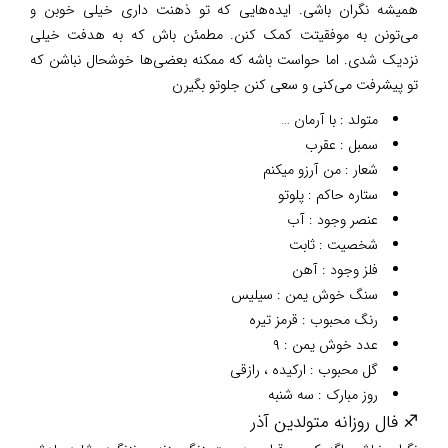
همیشه نگران باشی. ایده‌هایی که تو ذهنت داری خیلی خوبن و
می‌تونن به موفقیتت کمک کنن. مطمئن باش که به هدفت خیلی
نزدیک شدی. اما حواست باشه که ممکنه بعضی‌ها خوشحال نباشن که
تو پیشرفت می‌کنی و سعی کنن جلوتو بگیرن
متولد : با آرمان …
سمبل : عقرب
شعار : من آرزو میکنم
ستاره حاکم : پلوتو
عنصر وجود : آب
شخصیت : ثابت
فلز وجود : آهن
سنگ خوش یمن : سیلیس
رنگ محبوب : قرمز تیره
عدد خوش یمن : ۹
گل محبوب : ارکیده ، رازقی
روز مبارک : سه شنبه
♐ فال روزانه متولدین آذر