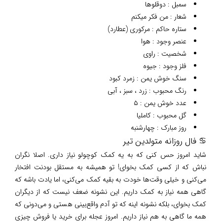
سمبل : دوقلوها
شعار : من فکر میکنم
ستاره حاکم : مرکوری (عطارد)
عنصر وجود : هوا
شخصیت : راوی
فلز وجود : جیوه
سنگ خوش یمن : زمرد کبود
رنگ محبوب : زرد ، سبز ، آبی
عدد خوش یمن : ۵
گل محبوب : کاملیا
روز مبارک : چهارشنبه
♋ فال روزانه متولدین تیر
شاید امروز حس کنی که به یه کمک کوچولو نیاز داری. اصلا نگران
نباش که از کسی کمک بخوای! تو همیشه به مستقل بودنت افتخار
می‌کنی و خیلی وقت‌ها خودت به بقیه کمک می‌کنی، اما یادت باشه که
گاهی همه نیاز به کمک داریم. این نشونه ضعف نیست که از دیگران
کمک بخوای، بلکه نشونه اینه که تو آدم واقع‌بینی هستی و می‌دونی که
همه ما گاهی به هم نیاز داریم. امروز عجله برای خرید یا فروش چیزی