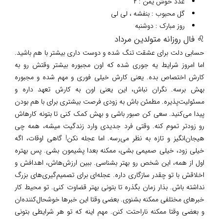
عدد خوش یمن : ۲
گل محبوب : بنفشه ، لی لی
روز مبارک : دوشنبه
♌ فال روزانه متولدین مرداد
حسابی دلت برای عشقت تنگ شده و دوست داری بیشتر با هم باشید.
اما امروز شرایط یه جوری شده که اون مجبوره بیشتر وقتش رو به
کارش اختصاص بده. یعنی کارش خیلی فوری و مهم شده و مجبوره
بهش برسه. نگران نباش، این یعنی اون به کارش تعهد داره و
مسئولیت‌پذیره. مطمئن باش به زودی فرصت بیشتری برای با هم بودن
پیدا می‌کنید. سعی کن صبور باشی و بهش کمک کنی تا بتونه کارهاش
رو زودتر تموم کنه. وقتی فرد جدیدی وارد زندگیت میشه، همه چی
هیجان‌انگیز و تازه به نظر می‌رسه. اما عجله نکن! گاهی اوقات، اگه
خیلی زود، خیلی صمیمی بشی، ممکنه بعدا پشیمون بشی. پس بهتره
اول از همه، این شخص رو بهتر بشناسی. ببین ارزش‌هاش، اهدافش و
اخلاقش با تو چقدر سازگاری داره. عجله‌ای برای تصمیم‌گیری‌های بزرگ
نداشته باش. بذار زمان بگذره تا بتونی بهتر قضاوت کنی. تو محیط کار
خبرهای مختلفی ممکنه بشنوی. بعضی وقتا این خبرها خوشحال‌کننده‌ان
و بعضی وقتا ممکنه ناراحتت کنن. مهم اینه که تو هر شرایطی بتونی