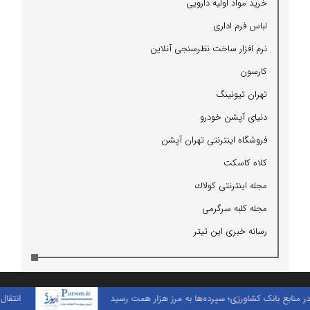
خرید مواد اولیه دارویی
لباس فرم اداری
نرم افزار ساخت نظرسنجی آنلاین
كارسون
تهران تیونینگ
کلیه حقوق مادی و معنوی محفوظ است.
دنیای آپشن خودرو
1399 | طراحی و توسعه:
آما ویرای کیان
فروشگاه اینترنتی تهران آپشن
كلاه كاسكت
مجله اینترنتی كولاك
پیوندها
- اخبار آذربایجان غربی
- اخبار استان کرمانشاه
مجله كلبه سرگرمی
- اخبار استان فارس
- اخبار فضای مجازی
رسانه خبری این تیتر
- اخبار استان کرمان
- اخبار ارز دیجیتال
بانک کشاورزی؛ سپرده‌ها به مرز هزار همت رسید
انتقال آثار هنر