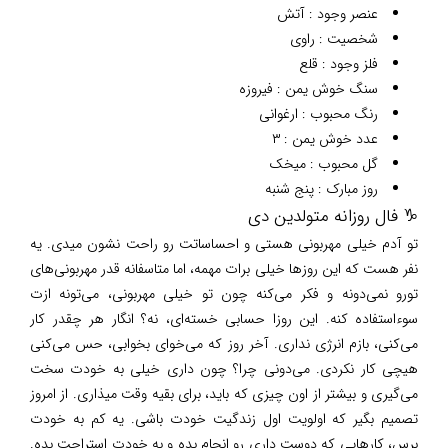
عنصر وجود : آتش
شخصیت : راوی
فلز وجود : قلع
سنگ خوش یمن : فیروزه
رنگ محبوب : ارغوانی
عدد خوش یمن : ۳
گل محبوب : میخک
روز مبارک : پنج شنبه
♑ فال روزانه متولدین دی
تو آدم خیلی مهربونی هستی و احساساتت رو راحت نشون میدی. یه
نفر هست که این روزها خیلی برات مهمه، اما متاسفانه قدر مهربونی‌های
تورو نمی‌دونه و فکر می‌کنه چون تو خیلی مهربونی، می‌تونه ازت
سوءاستفاده کنه. این روزا حسابی خسته‌ای، نه؟ انگار هر چقدر کار
می‌کنی، بازم انرژی نداری. آخر روز که می‌خوای بخوابی، حس می‌کنی
هیچی کار نکردی. می‌دونی چرا؟ چون داری خیلی به خودت سخت
می‌گیری و بیشتر از اون چیزی که باید، برای بقیه وقت میذاری. از امروز
تصمیم بگیر که اولویت اول زندگیت خودت باشی. یه کم به خودت
برس، کارهایی که دوست داری رو انجام بده و به خودت استراحت بده.