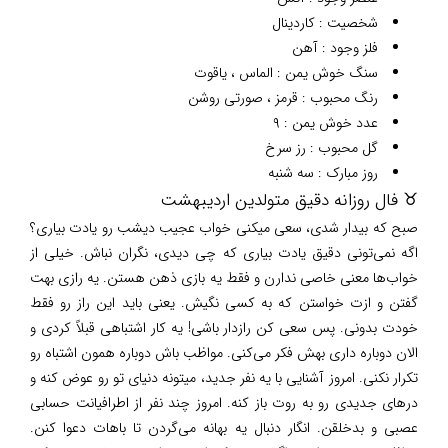
شخصیت : کاردینال
فلز وجود : آهن
سنگ خوش یمن : الماس ، یاقوت
رنگ محبوب : قرمز ، صورتی روشن
عدد خوش یمن : ۹
گل محبوب : رز سرخ
روز مبارک : سه شنبه
♉ فال روزانه دقیق متولدین اردیبهشت
صبح که بیدار شدی، سعی میکنی خواب عجیب دیشب رو یادت بیاری؟
اگه نمی‌تونی دقیق یادت بیاری که چی دیدی، نگران نباش. خیلی از
خواب‌ها معنی خاصی ندارن و فقط یه بازی ذهن هستن. یه رازی بهت
گفتن و ازت خواستن که به کسی نگیش. یعنی باید این راز رو فقط
خودت بدونی. پس سعی کن رازدار باشی! یه کار اشتباهی قبلاً کردی و
الان دوباره داری بهش فکر می‌کنی. مواظب باش دوباره همون اشتباه رو
تکرار نکنی. امروز آشنایی با یه نفر جدید، میتونه دنیای تو رو عوض کنه و
درهای جدیدی رو به روت باز کنه. امروز چند نفر از اطرافیانت حسابی
عصبی و بدخلقن. انگار دنبال یه بهانه می‌گردن تا باهات دعوا کنن.