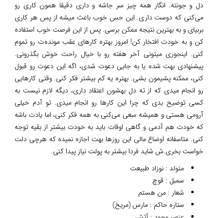
دل و جونته. انگار همه چیز سر جاشه و داری دقیقا همون کاری رو
می‌کنی که دوست داری. این حس خوب باعث میشه از پس هر کاری
بربیای و به بهترین نتیجه ممکن برسی. پس از این فرصت خوب استفاده
کن و به خودت افتخار کن! امروز بهتره کارهای عقب مونده‌ت رو تموم
کنی. اینجوری میتونی آخر هفته رو با خیال راحت خوش بگذرونی.
پیشنهادی بهت شده یا به جایی دعوت شدی، اگه این دعوت رو قبول
کنی، ممکنه پشیمون بشی. بهتره یه کم بیشتر فکر کنی. وقتی کارهایی
رو انجام میدی که از ته دل بهشون اعتقاد داری، دیگه لازم نیست به
کسی توضیح بدی که چرا این کارها رو انجام میدی. تو آدم خیلی
آرومی هستی و همیشه سعی می‌کنی به همه فکر کنی، اما یادت باشه
که خودت هم آدمی و گاهی اوقات باید به خودت بیشتر از بقیه توجه
کنی. متاسفانه اوضاع مالی این روزها بهت اجازه نمیده که هرچی دلت
خواست بخری.ش شاید فردا بیشتر به پولت نیاز پیدا کنی.
متولد : نوزاد طبیعت
سمبل : قوچ
شعار : من هستم
ستاره حاکم : مارس (مریخ)
عنصر وجود : آتش