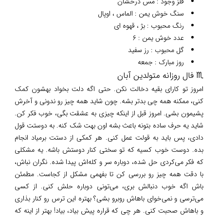
فلز وجود : مس درخشان
سنگ خوش یمن : الماس ، اوپال
رنگ محبوب : بژ ، قهوه ای
عدد خوش یمن : ۶
گل محبوب : رز سفید
روز مبارک : جمعه
♏ فال روزانه متولدین آبان
امروز تو کارای بقیه دخالت نکن. حتی اگه دلت بخواد بهشون کمک
کنی، ممکنه همه چی بدتر بشه. چون شاید همه چیز رو ندونی و آخرش
پشیمون بشی. امروز قبل از اینکه چیزی به عشقت بگی، خوب فکر کن.
شاید یه حرف ساده بتونه باعث بشه اون بهت شک کنه. به دوستت قول
دادی، پس باید به قولت عمل کنی. هر کمکی از دستت برمیاد انجام
بده. دوست خوب کسیه که تو سختی کنار دوستش باشه. یه مشکلی
که فکر می‌کردی حل شده، دوباره سر و کله‌اش پیدا شده. نگران نباش،
با دقت همه چیز رو بررسی کن تا بفهمی مشکل از کجاست. مطمئن
باش اگه خوب دنبالش بری، می‌تونی دوباره حلش کنی. از کسی
می‌ترسی و نمی‌خوای باهاش روبرو بشی؟ بهتره این ترس رو کنار بذاری
و باهاش صحبت کنی. هر چی که قراره پیش بیاد، بیاد! بهتر از اینه که