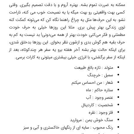
ممکنه به ضررت تموم بشه. بهتره آروم و با دقت تصمیم بگیری. وقتی
کسی بهت واقعیتی رو بهت میگه یا یه نصیحت خوب می کنه، ناراحت
نشو. به این حرف‌ها مثل یه چراغ راهنما نگاه کن که می‌تونه کمکت کنه
توی زندگی بهتر پیش بری. مثلا این روزها خیلی به حرف خودت
مطمئنی و فکر می‌کنی خودت بهتر از همه می‌دونی! بد نیست یه کم به
حرف بقیه هم گوش بدی و ازشون نظر بخوای. این روزها بدخلق شدی،
برای اینکه حالت بهتر بشه آخر هفته برو یه سفر هر چندکوتاه، بعد از
اینکه از سفر برگشتی، با انرژی خیلی بیشتری میتونی به کارات برسی.
متولد : تازه بالغ طبیعت
سمبل : خرچنگ
شعار : من احساس میکنم
ستاره حاکم : ماه
عنصر وجود : آب
شخصیت : کاردینال
فلز وجود : نقره
سنگ خوش یمن : مروارید
رنگ محبوب : سایه ای از رنگهای خاکستری و آبی و سبز