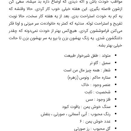
مواظب خودت باش و اگه دیدی که اوضاع داره بد میشه، سعی کن
ازشون فاصله بگیری. این هفته خیلی خوب کار کردی. حالا وقتشه که
یه کم به خودت استراحت بدی. بعد از یه هفته کار سخت، حالا نوبت
تفریح و استراحت توئه. مدتیه که کمتر به خانواده‌ت سر میزنی و اونا فکر
می‌کنن فراموششون کردی. هیچ‌کس بهتر از خودت نمی‌دونه که چقدر
دلتنگشون شدی. یه زنگ بهشون بزن یا برو یه سر بهشون بزن تا حالت
خیلی بهتر بشه.
متولد : طفل شیرخوار طبیعت
سمبل : گاو نر
شعار : همه چیز مال من است
ستاره حاکم : ونوس (زهره)
عنصر وجود : خاک
شخصیت : ثابت
فلز وجود : مس
سنگ خوش یمن : یاقوت کبود
رنگ محبوب : آبی آسمانی ، صورتی ، بنفش
عدد خوش یمن : ۶
گل محبوب : رز صورتی