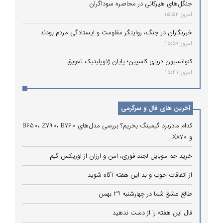
جنگل‌های هیرکانی در محاصره سوداگران
امروز 15:52
خبرنگاران در جنگ، روایتگر مقاومت و ایستادگی مردم بودند
امروز 15:50
کنوانسیون دریای کاسپین؛ پایان ژئوپلیتیک تعویق
امروز 15:41
آخرین های فال و سرگرمی
کدام مادربرد گیمینگ بخریم؟ بررسی مدل‌های B650، Z790، B760
و X870
خرید جم موبایل لجند فوری، امن و ارزان از اوریکس گیم
از اتفاقات خوب و بد این هفته آگاه شوید
طالع عشق شما در چهارشنبه ۲۹ بهمن
فال این هفته را از دست ندهید