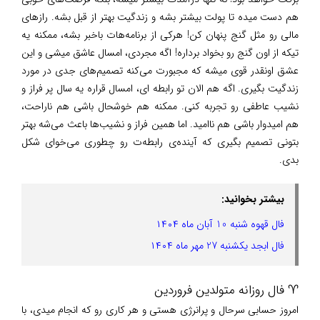
هم دست میده تا پولت بیشتر بشه و زندگیت بهتر از قبل بشه. رازهای
مالی رو مثل گنج پنهان کن! هرکی از برنامه‌هات باخبر بشه، ممکنه یه
تیکه از اون گنج رو بخواد برداره! اگه مجردی، امسال عاشق میشی و این
عشق اونقدر قوی میشه که مجبورت می‌کنه تصمیم‌های جدی در مورد
زندگیت بگیری. اگه هم الان تو رابطه ای، امسال قراره یه سال پر فراز و
نشیب عاطفی رو تجربه کنی. ممکنه هم خوشحال باشی هم ناراحت،
هم امیدوار باشی هم ناامید. اما همین فراز و نشیب‌ها باعث می‌شه بهتر
بتونی تصمیم بگیری که آینده‌ی رابطه‌ت رو چطوری می‌خوای شکل
بدی.
بیشتر بخوانید:
فال قهوه شنبه 10 آبان ماه ۱۴۰۴
فال ابجد یکشنبه 27 مهر ماه ۱۴۰۴
♈ فال روزانه متولدین فروردین
امروز حسابی سرحال و پرانرژی هستی و هر کاری رو که انجام میدی، با