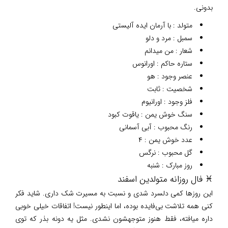
بدونی.
متولد : با آرمان ایده آلیستی
سمبل : مرد و دلو
شعار : من میدانم
ستاره حاکم : اورانوس
عنصر وجود : هو
شخصیت : ثابت
فلز وجود : اورانیوم
سنگ خوش یمن : یاقوت کبود
رنگ محبوب : آبی آسمانی
عدد خوش یمن : ۴
گل محبوب : نرگس
روز مبارک : شنبه
♓ فال روزانه متولدین اسفند
این روزها کمی دلسرد شدی و نسبت به مسیرت شک داری. شاید فکر
کنی همه تلاشت بی‌فایده بوده، اما اینطور نیست! اتفاقات خیلی خوبی
داره میافته، فقط هنوز متوجهشون نشدی. مثل یه دونه بذر که توی