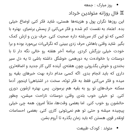
روز مبارک : جمعه
♊ فال روزانه متولدین خرداد
این روزها نگران پول و هزینه‌ها هستی، شاید فکر کنی اوضاع خیلی
بده. اعتماد به نفست کم شده و فکر می‌کنی از پسش برنمیای. بهتره با
کسی که تو این کار سررشته داره صحبت کنی. حرف بزن و ازش کمک
بگیر. شاید وقتی باهاش حرف زدی ببینی که نگرانی‌ات بی‌مورد بوده و برا
خودت خیلی بزرگش کردی. برنامه آخر هفته رو خالی نگه دار تا با
دوستات یا خانواده‌ت یه دورهمی خوشگل داشته باشی تا یه دل سیر
بخندی و خوش بگذرونی چون هفته‌ی آینده کلی کار جدید و اضافه‌تری
داری که باید انجام بدی. اگه کسی مدام داره بهت خبرهای بقیه رو
میده و فکر می‌کنی فقط به فکر توئه، سخت در اشتباهی! اینجور آدما
ممکنه حرف‌های تو رو به بقیه هم برسونن. پس بهتره ازشون دوری
کنی. تو خیلی خوب بلدی وقتی دوستات ناراحت میشن، چطور
حالشون رو خوب کنی. اما بعضی وقت‌ها، مثلاً امروز، همه چی خیلی
پیچیده میشه و حتی تو هم نمی‌تونی کاری کنی. بعضی احساسات
اونقدر قوی هستن که باید زمان بگذره تا آروم بشن.
متولد : کودک طبیعت