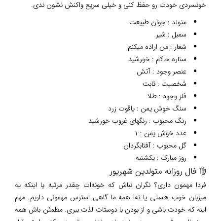
خونسردی خودت رو حفظ کنی و خیلی سریع واکنش نشون ندی.
متولد : جوان طبیعت
سمبل : شیر
شعار : من اراده میکنم
ستاره حاکم : خورشید
عنصر وجود : آتش
شخصیت : ثابت
فلز وجود : طلا
سنگ خوش یمن : یاقوت زرد
رنگ محبوب : رنگهای غروب خورشید
عدد خوش یمن : ۱
گل محبوب : آفتابگردان
روز مبارک : یکشنبه
♍ فال روزانه متولدین شهریور
فردا مهمون داری؟ نگران نباش که خونه‌ات چقدر مرتبه یا اینکه یه
میزبان خوب هستی یا نه! همه ما گاهی استرس مهمونی داریم. مهم
اینه که خودت باشی و از بودن با دوستات لذت ببری. مطمئن باش همه