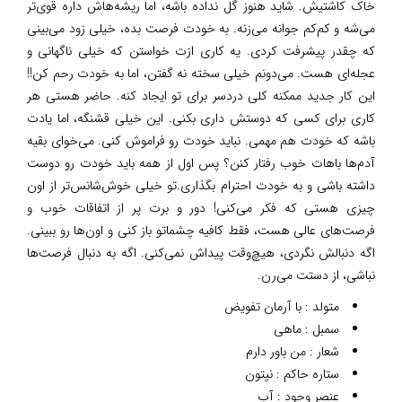
خاک کاشتیش. شاید هنوز گل نداده باشه، اما ریشه‌هاش داره قوی‌تر
می‌شه و کم‌کم جوانه می‌زنه. به خودت فرصت بده، خیلی زود می‌بینی
که چقدر پیشرفت کردی. یه کاری ازت خواستن که خیلی ناگهانی و
عجله‌ای هست. می‌دونم خیلی سخته نه گفتن، اما به خودت رحم کن!!
این کار جدید ممکنه کلی دردسر برای تو ایجاد کنه. حاضر هستی هر
کاری برای کسی که دوستش داری بکنی. این خیلی قشنگه، اما یادت
باشه که خودت هم مهمی. نباید خودت رو فراموش کنی. می‌خوای بقیه
آدم‌ها باهات خوب رفتار کنن؟ پس اول از همه باید خودت رو دوست
داشته باشی و به خودت احترام بگذاری.تو خیلی خوش‌شانس‌تر از اون
چیزی هستی که فکر می‌کنی! دور و برت پر از اتفاقات خوب و
فرصت‌های عالی هست، فقط کافیه چشماتو باز کنی و اون‌ها رو ببینی.
اگه دنبالش نگردی، هیچ‌وقت پیداش نمی‌کنی. اگه به دنبال فرصت‌ها
نباشی، از دستت می‌رن.
متولد : با آرمان تفویض
سمبل : ماهی
شعار : من باور دارم
ستاره حاکم : نپتون
عنصر وجود : آب