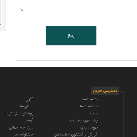
دسترسی سریع
- نشست‌ها
- آگهی
- یادداشت‌ها
- استان‌ها
- ببینید
- پوشش ویژه کرونا
- چند چهره چند جمله
- آرشیو
- پرونده ویژه
- ویژه جام جهانی
- گزارش و گفتگوی اختصاصی
- جشنواره فجر