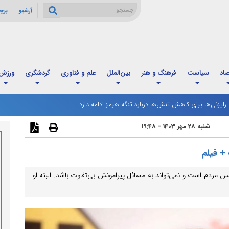
آرشیو
برچ
صاد
سیاست
فرهنگ و هنر
بین‌الملل
علم و فناوری
گردشگری
ورزش
: رایزنی‌ها برای کاهش تنش‌ها درباره تنگه هرمز ادامه دارد
رگ مردادماه آغاز شد؛ زمان‌بندی جدید و تغییر فاصله واریز اعتبار خانوارها
شنبه 28 مهر 1403 - 19:48
+ فیلم
 مردم است و نمی‌تواند به مسائل پیرامونش بی‌تفاوت باشد. البته او