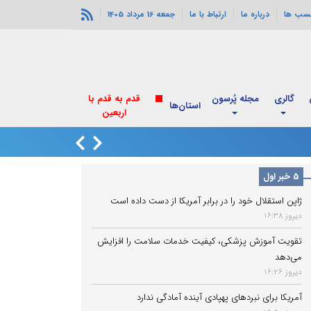
سب ها
درباره ما
ارتباط با ما
جمعه 16 مرداد 1405
گالری
مجله پُرسون
قدم به قدم با
استان‌ها
اربعین
انفجارهای خورموج
5 خبر اول
ژاپن استقلال خود را در برابر آمریکا از دست داده است
دیروز 16:38
تقویت آموزش پزشکی، کیفیت خدمات سلامت را افزایش
می‌دهد
دیروز 16:26
آمریکا برای نبردهای پهپادی آینده آمادگی ندارد