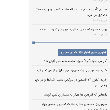
دیروز 15:50
بحران تأمین سلاح در آمریکا؛ جلسه اضطراری وزارت جنگ
تشکیل می‌شود
دیروز 15:40
روایت مطرح‌شده درباره شهید لاریجانی نادرست است
دیروز 14:51
آخرین های اخبار داغ فضای مجازی
"ترامپ خواب‌آلود" سوژه مراسم شام خبرنگاران شد
خرید جم موبایل لجند فوری، امن و ارزان از اوریکس گیم
خرید آیفون 17 قسطی در بازرگانی سیب؛ شرایط و مزایای
واقعی آن
رازهایی که ایرلاین ‌ها هرگز به مسافران نمی‌ گویند
سورپرایز احساسی ستاره سادات قطبی با حضور چهار
پسرش+ ویدئو