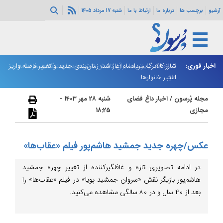
آرشیو
برچسب ها
درباره ما
ارتباط با ما
شنبه 17 مرداد 1405
اخبار فوری:
اسلام‌آباد: رایزنی‌ها برای کاهش تنش‌ها درباره تنگه هرمز ادامه
شارژ کالابرگ مردادماه آغاز شد؛ زمان‌بندی جدید و تغییر فاصله واریز
ان
دارد
اعتبار خانوارها
ا
مجله پُرسون
/
اخبار داغ فضای
شنبه 28 مهر 1403 -
مجازی
18:25
عکس/چهره جدید جمشید هاشم‌پور فیلم «عقاب‌ها»
در ادامه تصاویری تازه و غافلگیرکننده از تغییر چهره جمشید
هاشم‌پور بازیگر نقش «سروان جمشید پویا» در فیلم «عقاب‌ها» را
بعد از ۴۰ سال و در ۸۰ سالگی مشاهده می‌کنید.