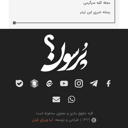
مجله كلبه سرگرمی
رسانه خبری این تیتر
کلیه حقوق مادی و معنوی محفوظ است.
1399 | طراحی و توسعه:
آما ویرای کیان