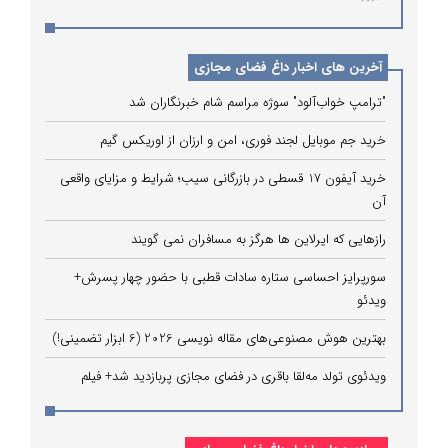
آخرین های اخبار داغ فضای مجازی
"ترامپ خواب‌آلود" سوژه مراسم شام خبرنگاران شد
خرید جم موبایل لجند فوری، امن و ارزان از اوریکس گیم
خرید آیفون 17 قسطی در بازرگانی سیب؛ شرایط و مزایای واقعی
آن
رازهایی که ایرلاین ‌ها هرگز به مسافران نمی‌ گویند
سورپرایز احساسی ستاره سادات قطبی با حضور چهار پسرش+
ویدئو
بهترین هوش مصنوعی‌های مقاله نویسی 2026 (6 ابزار تضمینی!)
ویدئوی تولد مه‌لقا باقری در فضای مجازی پربازدید شد+ فیلم