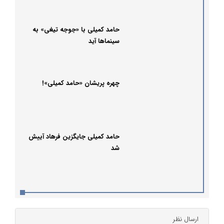
حامد کمیلی با «جوجه تیغی» به
سینماها آید
چهره پریشان «حامد کمیلی»!
حامد کمیلی جایگزین فرهاد آییش
شد
ارسال نظر