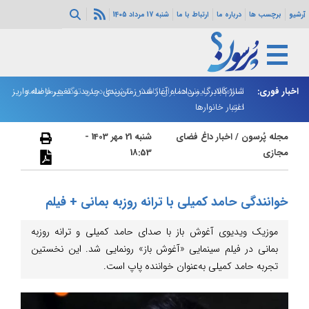
آرشیو
برچسب ها
درباره ما
ارتباط با ما
شنبه 17 مرداد 1405
اخبار فوری:
اسلام‌آباد: رایزنی‌ها برای کاهش تنش‌ها درباره تنگه هرمز ادامه
شارژ کالابرگ مردادماه آغاز شد؛ زمان‌بندی جدید و تغییر فاصله واریز
ان
دارد
اعتبار خانوارها
ا
مجله پُرسون
/
اخبار داغ فضای
شنبه 21 مهر 1403 -
مجازی
18:53
خوانندگی حامد کمیلی با ترانه روزبه بمانی + فیلم
موزیک ویدیوی آغوش باز با صدای حامد کمیلی و ترانه روزبه
بمانی در فیلم سینمایی «آغوش باز» رونمایی شد. این نخستین
تجربه حامد کمیلی به‌عنوان خواننده پاپ است.