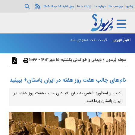
آرشیو
برچسب ها
درباره ما
ارتباط با ما
پنج شنبه 15 مرداد 1405
اخبار فوری:
قیمت نفت صعودی شد
شا
اع
مجله پُرسون
/
دیدنی و خواندنی
یکشنبه 15 مهر 1403 - 10:46
نام‌های جالب هفت روز هفته در ایران باستان+ ببینید
ادیب و اسطوره شناس به بیان نام های جالب هفت روز هفته در
ایران باستان پرداخت.