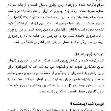
بهرام برگرفته شده از ورهرام زبان پهلوی باستان است و از یک سو نام
ستاره مریخ است. بهرام ایزد پیروزی در ایران باستان شمرده می شده
است و اندیشه نیاکان ما بر این بوده است که خداوند یکتا (اهورامزدا)
نیروی هایش را برای اجرا در بین افراد بشر بین ایزدان (فرشتگان) خود
تقسیم نموده است تا آنان ، آنرا برای مردمان پیاده کنند. از این رو بهرام
، ایزد پیروزی نامیده شده بود و چهارمین روز هفته به نام روز پیروزی
روشنایی بر تاریکی و غلبه انسان بر بدی ها و اهریمن نامگذاری شد .
تیرشید (چهارشنبه):
تیر برگرفته شده از تیشتر پهلوی است. نیاکان ما تیر را ایزدان و نگهبان
باران نامگذاری نموده اند و اینگونه می پنداشته اند که اهورامزدا برای
یاری رسانی به کشاورزان و جلوگیری از خشکسالی و باروری زمین و سبز
و سالم و پاکیزه ماندن جهان به ایزد باران فرمان میداده است که به
یاری مردمان برسد. در کل این روز به نام روز روشنایی باران و خواست
پروردگار برای حفظ طبیعت نامگذاری شده است.
اورمزد شید (پنجشنبه):
اورمزد نام دیگری از دهها نام اهورامزدا است که همگی حکایت از قدرت