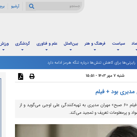
آرشیو
برچ
صاد
سیاست
فرهنگ و هنر
بین‌الملل
علم و فناوری
گردشگری
ورزش
: رایزنی‌ها برای کاهش تنش‌ها درباره تنگه هرمز ادامه دارد
رگ مردادماه آغاز شد؛ زمان‌بندی جدید و تغییر فاصله واریز اعتبار خانوارها
شنبه 7 مهر 1403 - 15:51
 مدیری بود + فیلم
در این ویدیو سمیرا حسن‌پور از فرآیند دعوت شدنش به فیلم «۶ صبح» مهران مدیری به تهیه‌کنندگی علی اوجی می‌گوید و از
واد و پرمعلومات تعریف و تمجید می‌کند.