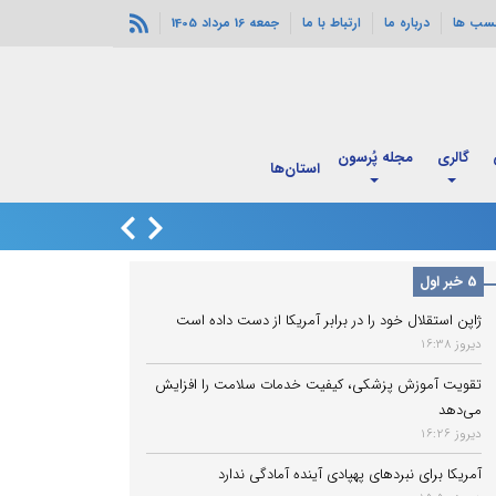
سب ها
درباره ما
ارتباط با ما
جمعه 16 مرداد 1405
گالری
مجله پُرسون
قدم به قدم با
استان‌ها
اربعین
انفجارهای خورموج
5 خبر اول
ژاپن استقلال خود را در برابر آمریکا از دست داده است
دیروز 16:38
تقویت آموزش پزشکی، کیفیت خدمات سلامت را افزایش
می‌دهد
دیروز 16:26
آمریکا برای نبردهای پهپادی آینده آمادگی ندارد