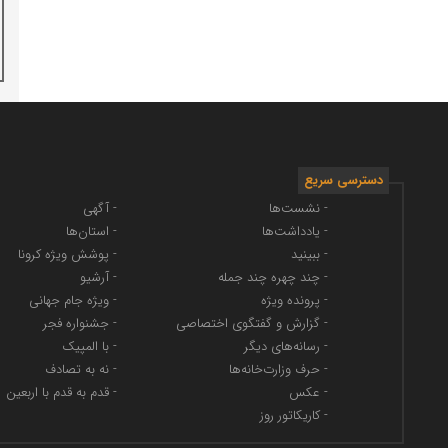
دسترسی سریع
- نشست‌ها
- آگهی
- یادداشت‌ها
- استان‌ها
- ببینید
- پوشش ویژه کرونا
- چند چهره چند جمله
- آرشیو
- پرونده ویژه
- ویژه جام جهانی
- گزارش و گفتگوی اختصاصی
- جشنواره فجر
- رسانه‌های دیگر
- با المپیک
- حرف وزارت‌خانه‌ها
- نه به تصادف
- عکس
- قدم به قدم با اربعین
- کاریکاتور روز