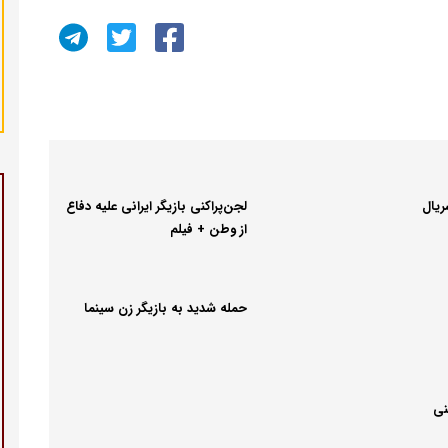
یال
لجن‌پراکنی بازیگر ایرانی علیه دفاع
از وطن + فیلم
حمله شدید به بازیگر زن سینما
نی