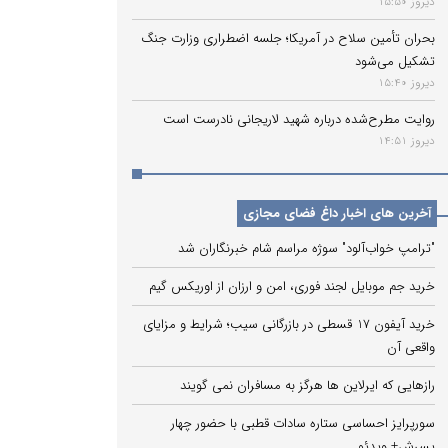
دیروز 15:50
بحران تأمین سلاح در آمریکا؛ جلسه اضطراری وزارت جنگ
تشکیل می‌شود
دیروز 15:40
روایت مطرح‌شده درباره شهید لاریجانی نادرست است
دیروز 14:51
آخرین های اخبار داغ فضای مجازی
"ترامپ خواب‌آلود" سوژه مراسم شام خبرنگاران شد
خرید جم موبایل لجند فوری، امن و ارزان از اوریکس گیم
خرید آیفون 17 قسطی در بازرگانی سیب؛ شرایط و مزایای
واقعی آن
رازهایی که ایرلاین ‌ها هرگز به مسافران نمی‌ گویند
سورپرایز احساسی ستاره سادات قطبی با حضور چهار
پسرش+ ویدئو