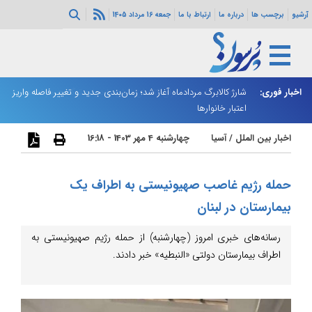
آرشیو
برچسب ها
درباره ما
ارتباط با ما
جمعه 16 مرداد 1405
ه هرمز ادامه
اخبار فوری:
شارژ کالابرگ مردادماه آغاز شد؛ زمان‌بندی جدید و تغییر فاصله واریز
ان
اعتبار خانوارها
ا
اخبار بین الملل
/
آسیا
چهارشنبه 4 مهر 1403 - 16:18
حمله رژیم غاصب صهیونیستی به اطراف یک
بیمارستان در لبنان
رسانه‌های خبری امروز (چهارشنبه) از حمله رژیم صهیونیستی به
اطراف بیمارستان دولتی «النبطیه» خبر دادند.