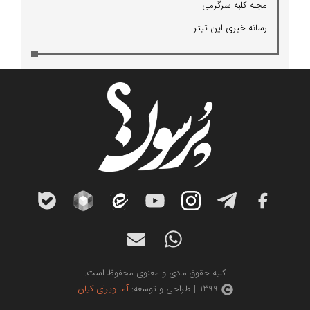
مجله كلبه سرگرمی
رسانه خبری این تیتر
کلیه حقوق مادی و معنوی محفوظ است.
1399 | طراحی و توسعه:
آما ویرای کیان