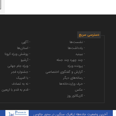
دسترسی سریع
- نشست‌ها
- آگهی
- یادداشت‌ها
- استان‌ها
- ببینید
- پوشش ویژه کرونا
- چند چهره چند جمله
- آرشیو
- پرونده ویژه
- ویژه جام جهانی
- گزارش و گفتگوی اختصاصی
- جشنواره فجر
- رسانه‌های دیگر
- با المپیک
- حرف وزارت‌خانه‌ها
- نه به تصادف
- عکس
- قدم به قدم با اربعین
- کاریکاتور روز
رین وضعیت جاده‌ها؛ ترافیک سنگین در محور چالوس
موج گرما 