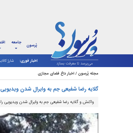
جامعه
اقت
پُرسون
اخبار فوری:
شارژ کالاب
ونس: دولت
می‌پرسد تا معرفت بسازد
مجله پُرسون
/
اخبار داغ فضای مجازی
گلایه رضا شفیعی جم به وایرال شدن ویدیویی
واکنش‌ و گلایه رضا شفیعی جم به وایرال شدن ویدیویی ر