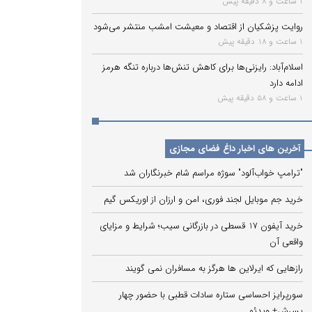
1 ساعت و 8 دقیقه پیش
روایت پزشکیان از اقتصاد و معیشت امشب منتشر می‌شود
1 ساعت و 18 دقیقه پیش
اسلام‌آباد: رایزنی‌ها برای کاهش تنش‌ها درباره تنگه هرمز
ادامه دارد
1 ساعت و 58 دقیقه پیش
آخرین های اخبار داغ فضای مجازی
"ترامپ خواب‌آلود" سوژه مراسم شام خبرنگاران شد
خرید جم موبایل لجند فوری، امن و ارزان از اوریکس گیم
خرید آیفون 17 قسطی در بازرگانی سیب؛ شرایط و مزایای
واقعی آن
رازهایی که ایرلاین ‌ها هرگز به مسافران نمی‌ گویند
سورپرایز احساسی ستاره سادات قطبی با حضور چهار
پسرش+ ویدئو