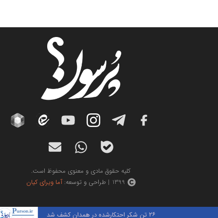
کلیه حقوق مادی و معنوی محفوظ است.
1399 | طراحی و توسعه:
آما ویرای کیان
۲۶ تن شکر احتکارشده در همدان کشف شد
آخ