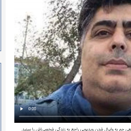
عی جم به وایرال شدن ویدیویی راجع به زندگی شخصی‌اش را ببینید.