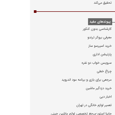
تحقیق می‌کند
پیوندهای مفید
كارشناسی بدون كنكور
معرفی بروكر ترندو
خرید اسپرسو ساز
پارتیشن اداری
سرویس خواب دو نفره
چراغ خطی
مرجعی برای بازی و برنامه مود اندروید
خرید دزدگیر ماشین
اخبار دبی
تعمیر لوازم خانگی در تهران
چاینا استور-مرجع تخصصی لوازم ماشین چینی