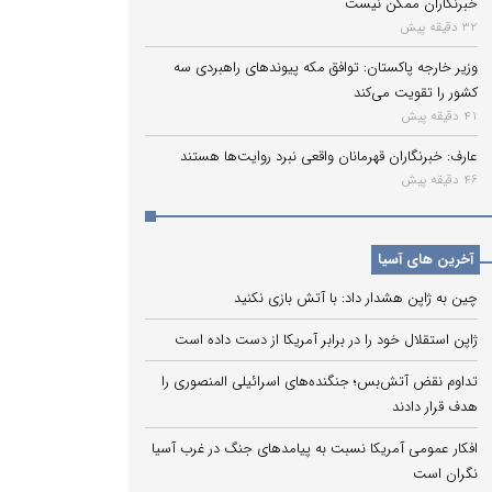
خبرنگاران ممکن نیست
32 دقیقه پیش
وزیر خارجه پاکستان: توافق مکه پیوندهای راهبردی سه
کشور را تقویت می‌کند
41 دقیقه پیش
عارف: خبرنگاران قهرمانان واقعی نبرد روایت‌ها هستند
46 دقیقه پیش
آخرین های آسیا
چین به ژاپن هشدار داد: با آتش بازی نکنید
ژاپن استقلال خود را در برابر آمریکا از دست داده است
تداوم نقض آتش‌بس؛ جنگنده‌های اسرائیلی المنصوری را
هدف قرار دادند
افکار عمومی آمریکا نسبت به پیامدهای جنگ در غرب آسیا
نگران است