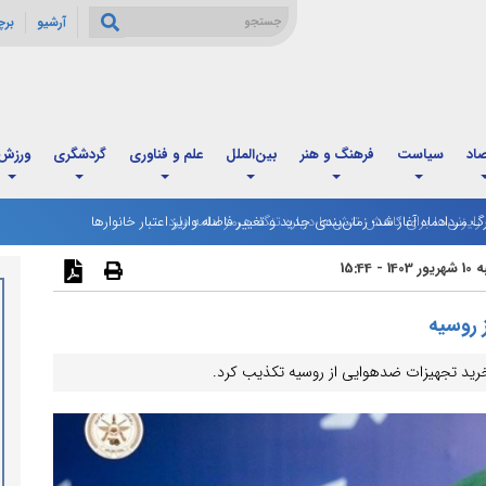
آرشیو
بر
صاد
سیاست
فرهنگ و هنر
بین‌الملل
علم و فناوری
گردشگری
ورزش
رگ مردادماه آغاز شد؛ زمان‌بندی جدید و تغییر فاصله واریز اعتبار خانوارها
1403 - 15:44
 روسیه
خرید تجهیزات ضدهوایی از روسیه تکذیب کرد.