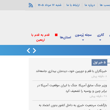
چسب ها
درباره ما
ارتباط با ما
شنبه 17 مرداد 1405
گالری
مجله پُرسون
قدم به قدم با
استان‌ها
اربعین
انفجارهای خورموج
5 خبر اول
خبرنگاران با قلم و دوربین خود، دیده‌بان بیداری جامعه‌اند
8 دقیقه پیش
وزیر جنگ سابق آمریکا: جنگ با ایران موقعیت آمریکا در
برابر چین و روسیه را تضعیف کرد
28 دقیقه پیش
بازگشت مرجعیت خبری به داخل کشور بدون اعتماد به