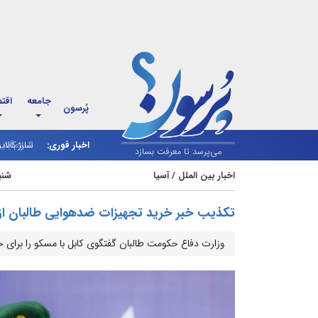
جامعه
اقت
پُرسون
اخبار فوری:
شارژ کالاب
می‌پرسد تا معرفت بسازد
اخبار بین الملل
/
آسیا
شنبه 10 شهریور 
تکذیب خبر خرید تجهیزات ضدهوایی طالبان از
وزارت دفاع حکومت طالبان گفتگوی کابل با مسکو را برای 