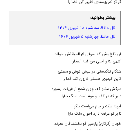
گر تو نمی‌پسندی تغییر کن قضا را
بیشتر بخوانید:
فال حافظ سه شنبه ۱۸ شهریور ۱۴۰۴
فال حافظ چهارشنبه ۵ شهریور ۱۴۰۴
آن تلخ وش که صوفی ام الخبائثش خواند
اشهی لنا و احلی من قبله العذارا
هنگام تنگدستی در عیش کوش و مستی
کاین کیمیای هستی قارون کند گدا را
سرکش مشو که، چون شمع از غیرتت بسوزد
دلبر که در کف او موم است سنگ خارا
آیینه سکندر جام می‌است بنگر
تا بر تو عرضه دارد احوال ملک دارا
خوبان (ترکان) پارسی گو بخشندگان عمرند