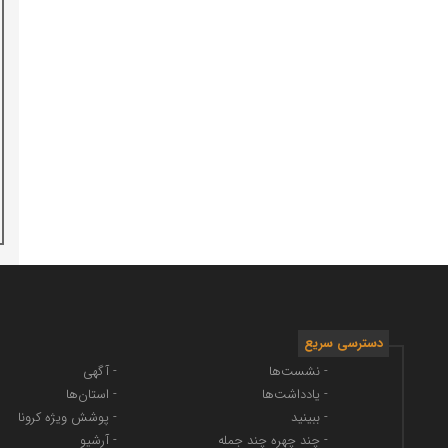
دسترسی سریع
- نشست‌ها
- آگهی
- یادداشت‌ها
- استان‌ها
- ببینید
- پوشش ویژه کرونا
- چند چهره چند جمله
- آرشیو