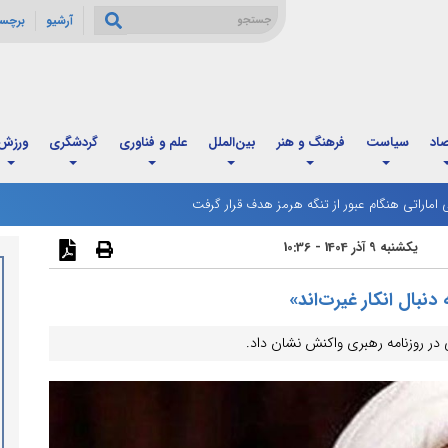
آرشیو
برچس
صاد
سیاست
فرهنگ و هنر
بین‌الملل
علم و فناوری
گردشگری
ورزش
ان سقف تاریخی جدید زد
ماراتی هنگام عبور از تنگه هرمز هدف قرار گرفت
یکشنبه 9 آذر 1404 - 10:36
نبال انکار غیرت‌اند»
 در روزنامه رهبری واکنش نشان داد.