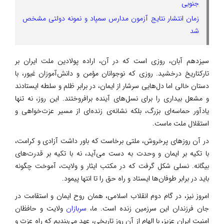
جنوبی
زمان انتشار نتایج آزمون مدارس سمپاد و نمونه دولتی مشخص
شد
سیزدهم آبان، روزی است که در آن، اراده پولادین ملت ایران بر
تارکتاریخ درخشید. روزی که نوجوانان مؤمن و دانش‌آموزان غیور، با
دستان خالی اما دل‌هایی سرشار از ایمان، در برابر ظلم و سلطه ایستادند
و مشعل بیداری را برای نسل‌های آینده برافروختند. این روز، نه تنها
یادآور حماسه‌ای بزرگ، بلکه نشانه‌ی زنده‌ای از مسیر عزت‌خواهی و
استقلال ملت ماست.
در آن روزهای پرخروش، ملتی برخاست که باور داشت آزادی و کرامت،
با تکیه بر ایمان و وحدت به دست می‌آید، نه با تکیه بر قدرت‌های
بیگانه. نسلی شکل گرفت که در مکتب ایثار و ولایت، آموخت چگونه
باید در برابر طوفان‌ها ایستاد و راه حق را تا انتها پیمود.
امروز نیز، در گام دوم انقلاب اسلامی، همان روح ایمان و استقامت در
جان فرزندان این سرزمین زنده است. ما،
سربازان
ولایت و حافظان
امنیت ایران عزیز، با الهام از آن روز تاریخی، عهد می‌بندیم که راه عزت و