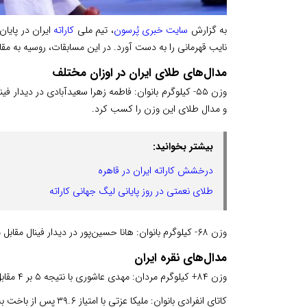
به گزارش
سایت خبری پُرسون
، تیم ملی
کاراته
نایب قهرمانی را به دست آورد. در این مسابقات، روسیه به مقا
مدال‌های طلای ایران در اوزان مختلف
و مدال طلای این وزن را کسب کرد.
بیشتر بخوانید:
درخشش کاراته ایران در قاهره
طلای نعمتی در روز پایانی لیگ جهانی کاراته
وزن ۶۸- کیلوگرم بانوان: هانا حسین‌پور در دیدار فینال مقابل مبینا حیدری، با نتیجه ۹ بر ۲ مغلوب شد و مدال طلا به حیدری رسید.
مدال‌های نقره ایران
وزن ۸۴+ کیلوگرم مردان: مهدی عاشوری با نتیجه ۵ بر ۴ مقابل کنستانتین کوکوروف از روسیه شکست خورد و مدال نقره گرفت.
کاتای انفرادی بانوان: ملیکا عزتی با امتیاز ۳۹.۶ پس از باخت به پائولو گارسیا از اسپانیا (۴۰.۶) مدال نقره را به دست آورد.