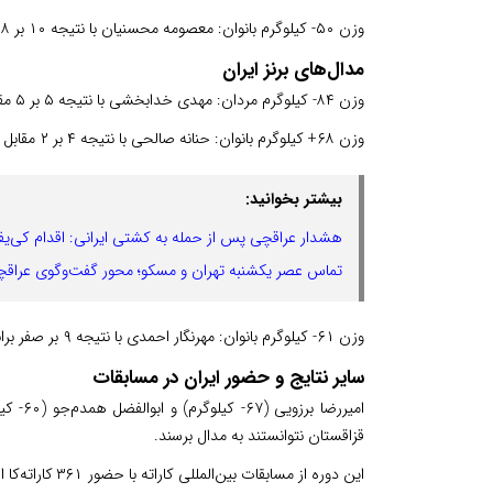
وزن ۵۰- کیلوگرم بانوان: معصومه محسنیان با نتیجه ۱۰ بر ۸ مغلوب الیزاوتا گریگوروآ از روسیه شد و به مدال نقره دست یافت.
مدال‌های برنز ایران
وزن ۸۴- کیلوگرم مردان: مهدی خدابخشی با نتیجه ۵ بر ۵ مقابل یوس بدوی از مصر برنده رده‌بندی شد و مدال برنز گرفت.
وزن ۶۸+ کیلوگرم بانوان: حنانه صالحی با نتیجه ۴ بر ۲ مقابل خالیموآ از روسیه برنده رده‌بندی شد و به مدال برنز رسید.
بیشتر بخوانید:
هشدار عراقچی پس از حمله به کشتی ایرانی: اقدام کی‌یف
تماس عصر یکشنبه تهران و مسکو؛ محور گفت‌وگوی عراقچی
وزن ۶۱- کیلوگرم بانوان: مهرنگار احمدی با نتیجه ۹ بر صفر برابر باسانگوا از روسیه پیروز شد و مدال برنز گرفت.
سایر نتایج و حضور ایران در مسابقات
امیررض
قزاقستان نتوانستند به مدال برسند.