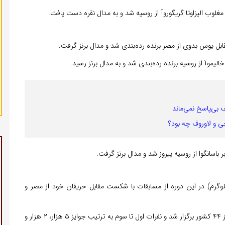
 بی‌پاسخ نمی‌ماند
 و لاوروف چه بود؟
ا برزویی (۶۷- کیلوگرم) و ابوالفضل همدم‌جو (۶۰- کیلوگرم) در این دوره از مسابقات با شکست مقابل حریفان خود از مصر و
این دوره از مسابقات بین‌المللی کاراته با حضور ۳۶۱ کاراته‌کا از ۴۴ کشور برگزار شد و نفرات اول تا سوم به ترتیب جوایز ۵ هزار، ۲ هزار و