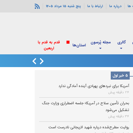
ها
درباره ما
ارتباط با ما
پنج شنبه 15 مرداد 1405
گالری
مجله پُرسون
قدم به قدم با
استان‌ها
اربعین
انفجارهای خورموج
5 خبر اول
آمریکا برای نبردهای پهپادی آینده آمادگی ندارد
24 دقیقه پیش
بحران تأمین سلاح در آمریکا؛ جلسه اضطراری وزارت جنگ
تشکیل می‌شود
34 دقیقه پیش
روایت مطرح‌شده درباره شهید لاریجانی نادرست است