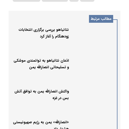
مطالب مرتبط
نتانیاهو بررسی برگزاری انتخابات
زودهنگام را آغاز کرد
اذعان نتانیاهو به توانمندی موشکی
و تسلیحاتی انصارالله یمن
واکنش انصارالله یمن به توافق آتش
بس در غزه
«انصارالله» یمن به رژیم صهیونیستی
هشدار داد