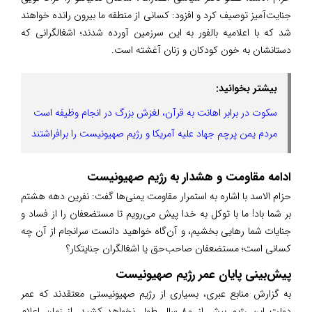
جنایت‌آمیز توصیف کرد و افزود: کسانی از منطقه ما بیرون رانده خواهند
شد که با اعلامیه بالفور به این سرزمین آورده شدند؛ اشغالگرانی که
دستانشان به خون کودکان و زنان آغشته است.
بیشتر بخوانید:
سکوت در برابر اهانت به قرآن، لغزش بزرگ در انجام وظیفه است
مردم یمن پرچم جهاد علیه آمریکا و رژیم صهیونیست را برافراشتند
ادامه مقاومت و هشدار به رژیم صهیونیست
حزام الاسد با اشاره به استمرار مقاومت یمنی‌ها گفت: نفرین دهه هشتم
بر شما باد! ما با توکل به خدا پیش می‌رویم تا مستضعفان را از فساد و
جنایات شما رهایی بخشیم، و آن‌گاه خواهید دانست سرانجام از آن چه
کسانی است؛ مستضعفان صاحب‌حق یا اشغالگران جنایتکار؟
پیش‌بینی پایان عمر رژیم صهیونیست
به گزارش منابع عبری، بسیاری از رژیم صهیونیستی معتقدند که عمر
دولت این رژیم بیش از ۸۰ سال طول نخواهد کشید. از زمان اعلام