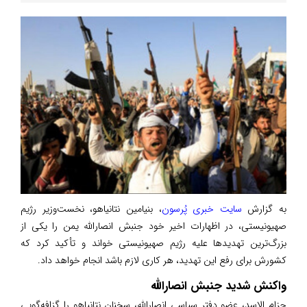
به گزارش
سایت خبری پُرسون
، بنیامین نتانیاهو، نخست‌وزیر رژیم
صهیونیستی، در اظهارات اخیر خود جنبش انصارالله یمن را یکی از
بزرگ‌ترین تهدیدها علیه رژیم صهیونیستی خواند و تأکید کرد که
کشورش برای رفع این تهدید، هر کاری لازم باشد انجام خواهد داد.
واکنش شدید جنبش انصارالله
حزام الاسد، عضو دفتر سیاسی انصارالله، سخنان نتانیاهو را گزافه‌گویی