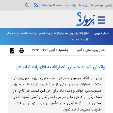
آرشیو
برچسب ها
درباره ما
ارتباط با ما
جمعه 16 مرداد 1405
اخبار فوری:
اسلام‌آباد: رایزنی‌ها برای کاهش تنش‌ها درباره تنگه هرمز ادامه
شارژ کالابرگ مردادماه آغاز شد؛ زمان‌بندی جدید و تغییر فاصله واریز
ان
دارد
اعتبار خانوارها
ا
اخبار بین الملل
/
آسیا
یکشنبه 11 آبان 1404 - 19:26
واکنش شدید جنبش انصارالله به اظهارات نتانیاهو
پس از آنکه بنیامین نتانیاهو، نخست‌وزیر رژیم صهیونیستی،
جنبش انصارالله یمن را یکی از بزرگ‌ترین تهدیدها علیه رژیم
صهیونیستی خواند و وعده داد برای رفع این تهدید هر کاری لازم
باشد، یکی از اعضای دفتر سیاسی انصارالله با واکنش شدید اللحن،
سخنان او را گزافه‌گویی جنایت‌آمیز توصیف کرد و بر استمرار
مقاومت یمنی‌ها تأکید نمود.