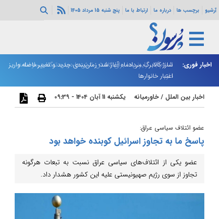
آرشیو
برچسب ها
درباره ما
ارتباط با ما
پنج شنبه 15 مرداد 1405
اخبار فوری:
اسلام‌آباد: رایزنی‌ها برای کاهش تنش‌ها درباره تنگه هرمز ادامه
شارژ کالابرگ مردادماه آغاز شد؛ زمان‌بندی جدید و تغییر فاصله واریز
ان
دارد
اعتبار خانوارها
ا
اخبار بین الملل
/
خاورمیانه
یکشنبه 11 آبان 1404 - 09:39
عضو ائتلاف سیاسی عراق:
پاسخ ما به تجاوز اسرائیل کوبنده خواهد بود
عضو یکی از ائتلاف‌های سیاسی عراق نسبت به تبعات هرگونه
تجاوز از سوی رژیم صهیونیستی علیه این کشور هشدار داد.